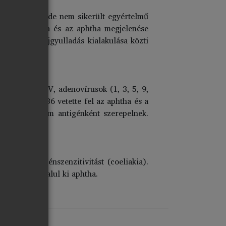
k a kérdéssel, de nem sikerült egyértelmű
uthealis fázisa és az aphtha megjelenése
 aphthás szájgyulladás kialakulása közti
ételeznek HSV, adenovírusok (1, 3, 5, 9,
mmal
Behçet
1936 vetette fel az aphtha és a
ensként, hanem antigénként szerepelnek.
ivéve a gluténszenzitivitást (coeliakia).
akrabban alkalul ki aphtha.