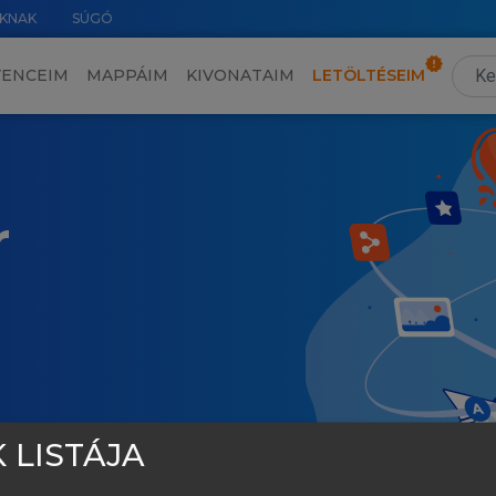
KNAK
SÚGÓ
VENCEIM
MAPPÁIM
KIVONATAIM
LETÖLTÉSEIM
r
 LISTÁJA