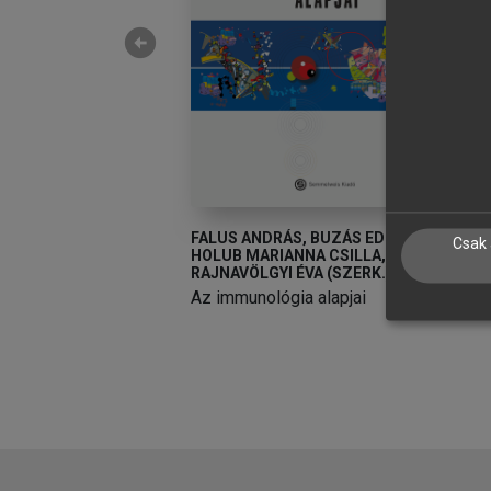
arrow_circle_left
VÁN
FALUS ANDRÁS, BUZÁS EDIT,
F
Csak 
HOLUB MARIANNA CSILLA,
H
 és funkcionális
RAJNAVÖLGYI ÉVA (SZERK.)
R
et
Az immunológia alapjai
A