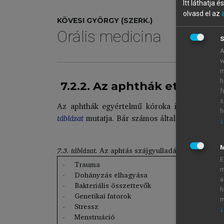
Itt láthatja 
olvasd el az
KÖVESI GYÖRGY (SZERK.)
Orális medicina
S
A
w
m
h
7.2.2. Az aphthák etiológiáj
f
s
Az aphthák egyértelmű kóroka ismeretlen, de 
h
táblázat
mutatja. Bár számos általános betegsé
↓
7.3. táblázat.
Az aphtás szájgyulladás lehetséges ki
E
Trauma
m
Dohányzás elhagyása
a
Bakteriális összettevők
h
Genetikai fatorok
m
Stressz
↓
Menstruáció