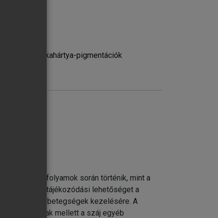
léziók és nyálkahártya-pigmentációk
te korábbi évfolyamok során történik, mint a
vatkozva adhat tájékozódási lehetőséget a
állítására és a betegségek kezelésére. A
aira és a fogak mellett a száj egyéb