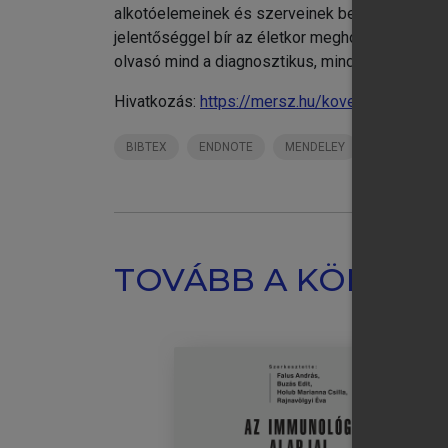
alkotóelemeinek és szerveinek betegségeivel k
jelentőséggel bír az életkor meghosszabbodás
olvasó mind a diagnosztikus, mind a terápiás mó
Hivatkozás:
https://mersz.hu/kovesi-oralis-med
BIBTEX
ENDNOTE
MENDELEY
ZOTERO
TOVÁBB A KÖNYVT