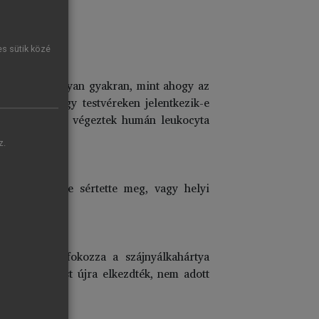
es sütik közé
ban, de nem olyan gyakran, mint ahogy az
s adata. Hogy testvéreken jelentkezik-e
k. Kísérleteket végeztek humán leukocyta
z.
, pl. fogkefe sértette meg, vagy helyi
 dohányzás fokozza a szájnyálkahártya
a a dohányzást újra elkezdték, nem adott