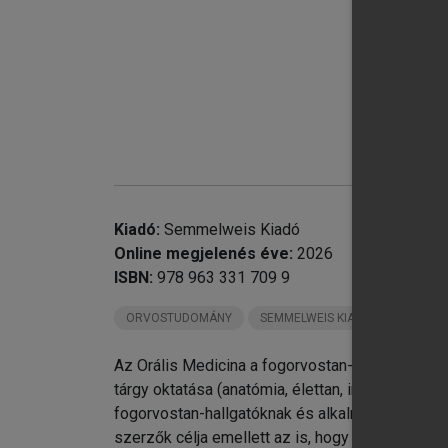
chevron_right
8.
chevron_right
9.
chevron_right
10
chevron_right
11
chevron_right
12
Kiadó:
Semmelweis Kiadó
chevron_right
13
Online megjelenés éve:
2026
chevron_right
14
ISBN:
978 963 331 709 9
chevron_right
15
ORVOSTUDOMÁNY
SEMMELWEIS KIADÓ KÖNYVEI
chevron_right
16
chevron_right
17
Az Orális Medicina a fogorvostan-hallgatók szám
chevron_right
18
tárgy oktatása (anatómia, élettan, immunológia)
chevron_right
19
fogorvostan-hallgatóknak és alkalmanként a fog
chevron_right
20
szerzők célja emellett az is, hogy bizonyos táj