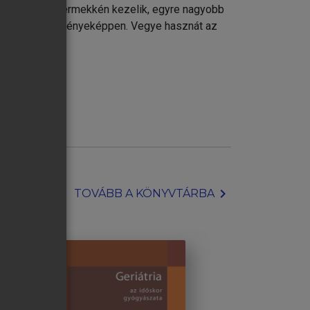
ssé mostohagyermekkén kezelik, egyre nagyobb
egtartása eredményeképpen. Vegye hasznát az
chevron_right
TOVÁBB A KÖNYVTÁRBA