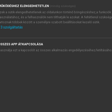
ŰKÖDÉSHEZ ELENGEDHETETLEN
(mindig szükséges)
zek a sütik elengedhetetlenek az oldalunkon történő böngészéshez,a funkciók
asználatához, és a felhasználók nem tilthatják le azokat. A feltétlenül szükség
artoznak többek között a személyre szabott beállításokat kezelő sütik.
3
szolgáltatás
k hajlamosító tényezőként szerepelnek aphthás szájgyulladás
ák. Az aphthás betegek 40–50%-ának van családi anamnesztiku
nnyiben érintettek, de pl. ikreken magas korrelációt találta
SSZES APP ÁTKAPCSOLÁSA
apcsolatára vonatkozóan, de nem találtak összefüggéseket.
asználja ezt a kapcsolót az összes alkalmazás engedélyezéséhez/letiltásáho
rról, hogy a szájfekély valamilyen trauma helyén alakul ki
lhagyása után aphthák alakulnak ki a szájnyálkahártyán. A
bé hajlamos fekélyesedésre. A hajlamos betegeknél azonban, h
okozta stressz azonban növelheti a fogékonyságot aphthára.