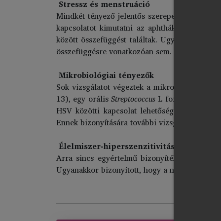
Stressz és menstruáció
Mindkét tényező jelentős szerepet játszhat az
kapcsolatot kimutatni az aphthák és a menstr
között összefüggést találtak. Ugyancsak nincs
összefüggésre vonatkozóan sem.
Mikrobiológiai tényezők
Sok vizsgálatot végeztek a mikroorganizmusok
13), egy orális
Streptococcus
L forma, a cytome
HSV közötti kapcsolat lehetőségét), azonban
Ennek bizonyítására további vizsgálatok szüks
Élelmiszer-hiperszenzitivitás
Arra sincs egyértelmű bizonyíték, hogy kapcso
Ugyanakkor bizonyított, hogy a nátrium-lauril