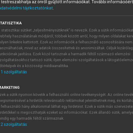
és testreszabhatja az önről gyűjtött információkat.
További információért 
adatvédelmi tájékoztatónkat
.
TATISZTIKA
 statisztikai sütiket „teljesítménysütiknek” is nevezik. Ezek a sütik információka
ebhely használatának módjáról, többek között arról, hogy milyen oldalakat kere
ilyen linkekre kattintott. Ezek az információk a felhasználó azonosítására nem
asználhatóak, mivel az adatok összesítettek és anonimizáltak. Céljuk kizáróla
a
unkcióinak javítása. Ezek közé tartoznak a harmadik féltől származó elemzési
zolgáltatásokhoz tartozó sütik; ilyen elemzési szolgáltatások a látogatóelemz
valószínűleg multifaktoriális betegség, melynek kiváltó oka
őtérképek és a közösségi médiaanalitika.
gben alakulhatnak ki szájfekélyek, ezek nem kapcsolódnak az 
1
szolgáltatás
MARKETING
váltó okai
zek a sütik nyomon követik a felhasználó online tevékenységét. Az online tev
egismerésével a hirdetők relevánsabb reklámokat jeleníthetnek meg, és korlát
 felhasználó hány alkalommal láthat egy hirdetést. Ezek a sütik más szervezete
irdetőkkel is megoszthatják ezeket az információkat. Ezek állandó sütik, amely
indig egy harmadik féltől származnak.
2
szolgáltatás