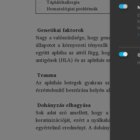
Táplálékallergia
Hematológiai problémák
M
E
h
t
Genetikai faktorok
↓
Nagy a valószínűsége, hogy genetikai faktoro
állapotot a környezeti tényezők befolyásolj
együtt aphtha az attól függ, hogy a szülők me
Ö
antigének (HLA) és az aphthás szájgyulladás k
H
Trauma
Az aphthás betegek gyakran számolnak be, a
érzéstelenítő beszúrása helyén alakul ki.
Dohányzás elhagyása
Sok adat szó amellett, hogy a dohányzás e
keratinizációját, ezért a nyálkahártya kevés
egyértelmű eredményt. A dohányzás elhagyása 