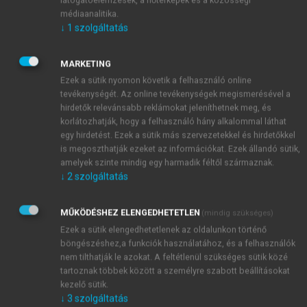
Európai Unió szabályozása is. Ilyen módon a korábbi
médiaanalitika.
nagy hálózatok – például az energiaszektorban a
↓
1
szolgáltatás
termelés, a szállítás, a rendszerirányítás és az
elosztás is, vagy a vasúti közlekedésben a személy-
MARKETING
és áruszállítás – szétválasztandók és önálló
Ezek a sütik nyomon követik a felhasználó online
gazdasági társaságba szervezhetők. Egy ilyen
tevékenységét. Az online tevékenységek megismerésével a
átalakításnak egyidejűleg több előnye is van:
hirdetők relevánsabb reklámokat jeleníthetnek meg, és
korlátozhatják, hogy a felhasználó hány alkalommal láthat
minden piaci szereplő számára
egy hirdetést. Ezek a sütik más szervezetekkel és hirdetőkkel
diszkriminációmentes hozzáférést (
open access
)
is megoszthatják ezeket az információkat. Ezek állandó sütik,
biztosít a belső méretgazdaságosságot lehetővé
amelyek szinte mindig egy harmadik féltől származnak.
tevő infrastruktúrához – az országos
↓
2
szolgáltatás
fővezetékekhez és a fogyasztók lakó- és
telephelyéhez közvetlenül csatlakozó utolsó
MŰKÖDÉSHEZ ELENGEDHETETLEN
(mindig szükséges)
2
vezetékszakaszhoz (
last mile
);
Ezek a sütik elengedhetetlenek az oldalunkon történő
megakadályozza a tevékenységek közötti
böngészéshez,a funkciók használatához, és a felhasználók
keresztfinanszírozást;
nem tilthatják le azokat. A feltétlenül szükséges sütik közé
tartoznak többek között a személyre szabott beállításokat
lehetővé teszi a végtermék azonnali piacának a
kezelő sütik.
megteremtését (pl. áram- és gáztőzsde).
↓
3
szolgáltatás