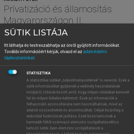
Privatizáció és államosítás
Magyarországon II.
Intézmények, technikák
SÜTIK LISTÁJA
Itt láthatja és testreszabhatja az önről gyűjtött információkat.
menu_book
OLVASÁS
További információért kérjük, olvasd el az
adatvédelmi
tájékoztatónkat
.
STATISZTIKA
6.2.3. A vertikálisan integrált
A statisztikai sütiket „teljesítménysütiknek” is nevezik. Ezek a
rendszerek szétválasztása
sütik információkat gyűjtenek a webhely használatának
módjáról, többek között arról, hogy milyen oldalakat keresett
Az 1980-as évektől kezdve világszerte egyre több
fel és milyen linkekre kattintott. Ezek az információk a
figyelmet szenteltek a hagyományosan vertikálisan
felhasználó azonosítására nem használhatóak, mivel az
integrált gazdasági tevékenységek szétválasztásának
adatok összesítettek és anonimizáltak. Céljuk kizárólag a
1
(
unbundling
).
Ez tette lehetővé a monopóliumok és
weboldal funkcióinak javítása. Ezek közé tartoznak a
harmadik féltől származó elemzési szolgáltatásokhoz
oligopóliumok szétbontását, illetve a verseny
tartozó sütik; ilyen elemzési szolgáltatások a
kialakulását. Ezeket a megfontolásokat követi az
látogatóelemzések, a hőtérképek és a közösségi