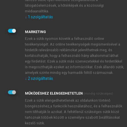
1
hosszú távú energia-projekteket finanszírozhattak.
látogatóelemzések, a hőtérképek és a közösségi
Ez nyilvánvalóan jó elvi lehetőséget adott volna a
médiaanalitika.
↓
1
szolgáltatás
privatizáció befejezéséhez. A belpolitikai
erőviszonyok – Orbán Viktor hatalomra kerülése –
azonban ezt nem tette lehetővé.
MARKETING
A 2007 közepén kirobban nemzetközi pénzügyi
Ezek a sütik nyomon követik a felhasználó online
válság, az ezt követő általános recesszió, illetve a
tevékenységét. Az online tevékenységek megismerésével a
hirdetők relevánsabb reklámokat jeleníthetnek meg, és
fukusimai erőműbaleset (2011) nyomán a trendek
korlátozhatják, hogy a felhasználó hány alkalommal láthat
megtörtek. Csak egyetlen adat: a német piacon a
egy hirdetést. Ezek a sütik más szervezetekkel és hirdetőkkel
zsinóráram átlagára 2008-ban 65 €/Mwh volt, ez
is megoszthatják ezeket az információkat. Ezek állandó sütik,
2016-ra 29 euróra csökkent. 2010 után voltak olyan
amelyek szinte mindig egy harmadik féltől származnak.
időszakok, amikor a villamosenergia-túlkínálat miatt
↓
2
szolgáltatás
a német árak negatívak lettek (!) – vagyis a vevő
kapott pénzt, hogy átveszi a német rendszerben
MŰKÖDÉSHEZ ELENGEDHETETLEN
(mindig szükséges)
keletkezett, fölös villanyáramot. Ebben az új
Ezek a sütik elengedhetetlenek az oldalunkon történő
helyzetben a Magyarországon is jelentős tulajdonosi
böngészéshez,a funkciók használatához, és a felhasználók
nem tilthatják le azokat. A feltétlenül szükséges sütik közé
pozícióval rendelkező nyugat-európai cégek –
tartoznak többek között a személyre szabott beállításokat
tetszik, nem tetszik – rákényszerültek a
kezelő sütik.