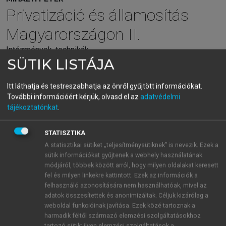
Privatizáció és államosítás
Magyarországon II.
Intézmények, technikák
SÜTIK LISTÁJA
menu_book
OLVASÁS
Itt láthatja és testreszabhatja az önről gyűjtött információkat.
További információért kérjük, olvasd el az
adatvédelmi
tájékoztatónkat
.
6.5.15. Teljesen átrendeződnek a
STATISZTIKA
nyugat-európai piacok
A statisztikai sütiket „teljesítménysütiknek” is nevezik. Ezek a
sütik információkat gyűjtenek a webhely használatának
Az európai energiaszektor – mind a villamosenergia,
módjáról, többek között arról, hogy milyen oldalakat keresett
mind a gázpiac – a hazai privatizációs folyamat
fel és milyen linkekre kattintott. Ezek az információk a
lefékezésétől (1998) kezdve egészen 2007-ig
felhasználó azonosítására nem használhatóak, mivel az
adatok összesítettek és anonimizáltak. Céljuk kizárólag a
rendkívül dinamikusan fejlődött. Különösen igaz volt
weboldal funkcióinak javítása. Ezek közé tartoznak a
ez a villamosenergia-iparra. Nőtt a kereslet és
harmadik féltől származó elemzési szolgáltatásokhoz
emelkedtek az árak, a bankok boldogok voltak, ha
tartozó sütik; ilyen elemzési szolgáltatások a