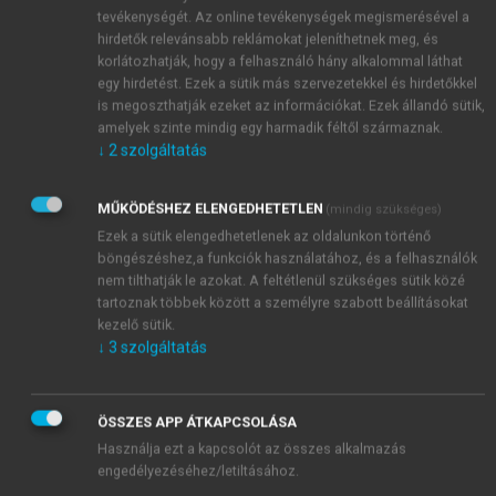
1
finanszírozására.
Hamarosan kiderült, hogy a svájci
tevékenységét. Az online tevékenységek megismerésével a
cég tulajdonosainak nincsenek is hosszú távú tervei
hirdetők relevánsabb reklámokat jeleníthetnek meg, és
korlátozhatják, hogy a felhasználó hány alkalommal láthat
az AH-val, már csak azért sem, mert a tervezett
egy hirdetést. Ezek a sütik más szervezetekkel és hirdetőkkel
kelet-európai terjeszkedés Magyarországon kívül
is megoszthatják ezeket az információkat. Ezek állandó sütik,
sehol sem sikerült. Ezért – teljes titokban –
amelyek szinte mindig egy harmadik féltől származnak.
megkezdődtek a tárgyalások a továbbértékesítésről.
↓
2
szolgáltatás
A végeredmény 2007 májusában került
nyilvánosságra. A svájciak az AH iránt kezdettől
MŰKÖDÉSHEZ ELENGEDHETETLEN
(mindig szükséges)
fogva érdeklődő TDF-nek adták el az Antenna
Ezek a sütik elengedhetetlenek az oldalunkon történő
Hungáriát. A franciák a 100%-os részvénycsomagért
böngészéshez,a funkciók használatához, és a felhasználók
540 M CHF-et (≈ 80,7 Mrd HUF) fizettek. Ez 148
nem tilthatják le azokat. A feltétlenül szükséges sütik közé
millióval több, mint amennyiért két évvel korábban a
tartoznak többek között a személyre szabott beállításokat
kezelő sütik.
svájciak megszerezték maguknak a részvényeket.
↓
3
szolgáltatás
Százalékban kifejezve 38%-ot nyertek!
ÖSSZES APP ÁTKAPCSOLÁSA
Használja ezt a kapcsolót az összes alkalmazás
1
HVG
, 2005. dec. 17.
engedélyezéséhez/letiltásához.