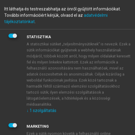
Privatizáció és államosítás
Itt láthatja és testreszabhatja az önről gyűjtött információkat.
További információért kérjük, olvasd el az
adatvédelmi
Magyarországon II.
tájékoztatónkat
.
Intézmények, technikák
STATISZTIKA
A statisztikai sütiket „teljesítménysütiknek” is nevezik. Ezek a
menu_book
OLVASÁS
sütik információkat gyűjtenek a webhely használatának
módjáról, többek között arról, hogy milyen oldalakat keresett
fel és milyen linkekre kattintott. Ezek az információk a
felhasználó azonosítására nem használhatóak, mivel az
adatok összesítettek és anonimizáltak. Céljuk kizárólag a
6.8.9. Mégis a franciák nyertek
weboldal funkcióinak javítása. Ezek közé tartoznak a
harmadik féltől származó elemzési szolgáltatásokhoz
A látszólag sikeresen lezárult történetnek érdekes
tartozó sütik; ilyen elemzési szolgáltatások a
folytatás lett. A Swisscom az AH megvásárlása után
látogatóelemzések, a hőtérképek és a közösségi
folytatta a terjeszkedést: vételi ajánlatot tett az ír
médiaanalitika.
Eircom társaságra. Ekkor azonban – rejtélyes okok
↓
1
szolgáltatás
folytán – a svájci kormány egyik minisztere leállította
a tranzakciót, és nagy botrány közepette megtiltotta,
MARKETING
hogy a cég újabb hitelt vegyen fel a terjeszkedés
Ezek a sütik nyomon követik a felhasználó online