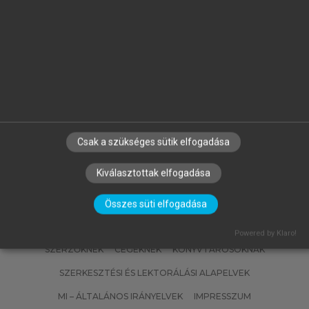
OROSS DÁNIEL
Demokratikus innovációk és a
magyar pártok
Csak a szükséges sütik elfogadása
Kiválasztottak elfogadása
Összes süti elfogadása
Powered by Klaro!
SZERZŐKNEK
CÉGEKNEK
KÖNYVTÁROSOKNAK
SZERKESZTÉSI ÉS LEKTORÁLÁSI ALAPELVEK
MI – ÁLTALÁNOS IRÁNYELVEK
IMPRESSZUM