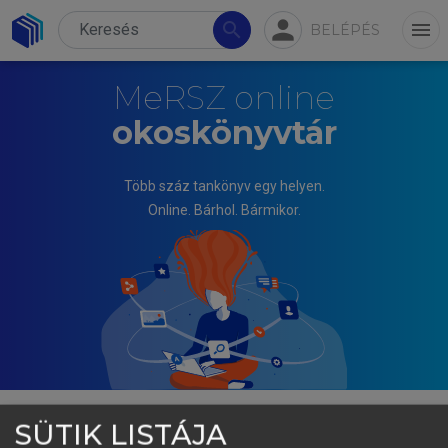
person
search
menu
BELÉPÉS
MeRSZ online
okoskönyvtár
Több száz tankönyv egy helyen.
Online. Bárhol. Bármikor.
SÜTIK LISTÁJA
MIHÁLYI PÉTER