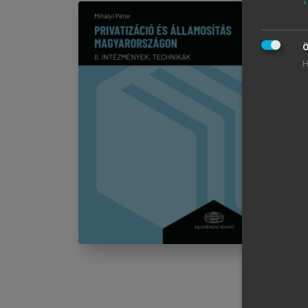
↓
Ö
PR
H
Im
chevron_right
II
chevron_right
chevron_right
chevron_right