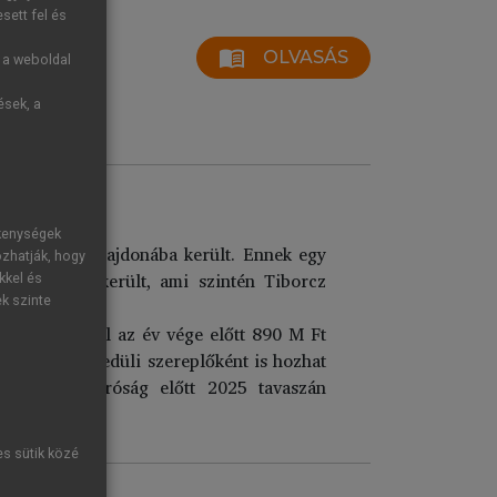
sett fel és
menu_book
OLVASÁS
g a weboldal
ések, a
ékenységek
cz István tulajdonába került. Ennek egy
ozhatják, hogy
k a kezébe került, ami szintén Tiborcz
kkel és
ek szinte
jd pár nappal az év vége előtt 890 M Ft
állam már egyedüli szereplőként is hozhat
es osztrák bíróság előtt 2025 tavaszán
es sütik közé