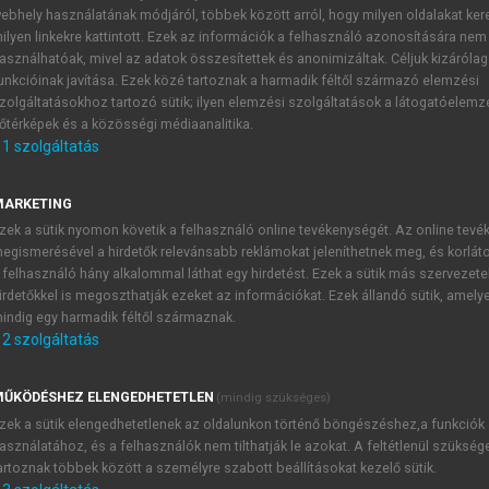
ebhely használatának módjáról, többek között arról, hogy milyen oldalakat kere
ilyen linkekre kattintott. Ezek az információk a felhasználó azonosítására nem
asználhatóak, mivel az adatok összesítettek és anonimizáltak. Céljuk kizáróla
tás Magyarországon II.
unkcióinak javítása. Ezek közé tartoznak a harmadik féltől származó elemzési
zolgáltatásokhoz tartozó sütik; ilyen elemzési szolgáltatások a látogatóelemz
őtérképek és a közösségi médiaanalitika.
1
szolgáltatás
MARKETING
sa a GYSEV-ből
zek a sütik nyomon követik a felhasználó online tevékenységét. Az online tev
, a GYSEV egyik leányvállalata, a GYSEV Cargo részben Tibor
egismerésével a hirdetők relevánsabb reklámokat jeleníthetnek meg, és korlát
k a cégnek a részvényeiből 62,5% annak a Waberer’s cégne
 felhasználó hány alkalommal láthat egy hirdetést. Ezek a sütik más szervezete
irdetőkkel is megoszthatják ezeket az információkat. Ezek állandó sütik, amely
indig egy harmadik féltől származnak.
n a magyar állam 2/3-os többséget szerzett a GYSEV-ben, ma
2
szolgáltatás
részesedése elérte a 75%-ot, ez lehetővé teszi, hogy a magyar 
t azonban az osztrák közlekedési minisztérium az illeték
ŰKÖDÉSHEZ ELENGEDHETETLEN
(mindig szükséges)
zek a sütik elengedhetetlenek az oldalunkon történő böngészéshez,a funkciók
asználatához, és a felhasználók nem tilthatják le azokat. A feltétlenül szükség
artoznak többek között a személyre szabott beállításokat kezelő sütik.