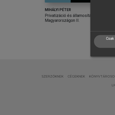
ER
OROSS DÁNIEL
B
 és államosítás
Demokratikus innovációk és a
A
gon II.
magyar pártok
Csak 
SZERZŐKNEK
CÉGEKNEK
KÖNYVTÁROSO
L