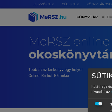
SZERZŐKNEK
CÉGEKNEK
KÖNYVTÁROSO
KÖNYVTÁR
KED
MeRSZ online
okoskönyvtá
Több száz tankönyv egy helyen.
SÜTIK
Online. Bárhol. Bármikor.
Itt láthatja 
olvasd el az
S
A