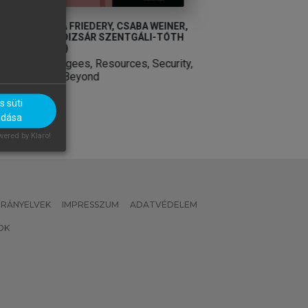
R,
ABDESSAMAD BELHAJ
H
Authority in Contemporary Islam
ty,
 süti
adása
ered by Klaro!
 IRÁNYELVEK
IMPRESSZUM
ADATVÉDELEM
OK