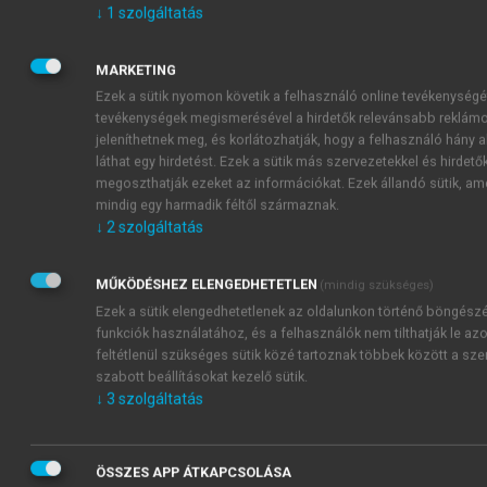
↓
1
szolgáltatás
mi történik a többi magyar gyógyszercéggel. Vagyis
Bogsch eredményesen tudott a „virágozzék száz
MARKETING
virág” jelszóval érvelni. „Ha már a többi céget
Ezek a sütik nyomon követik a felhasználó online tevékenységé
szakmai befektetők vették meg, akkor a Richter
tevékenységek megismerésével a hirdetők relevánsabb reklám
kapjon lehetőséget a függetlenség megtartására.”
jeleníthetnek meg, és korlátozhatják, hogy a felhasználó hány 
Így is történt. Bogsch erős kézzel irányította a
láthat egy hirdetést. Ezek a sütik más szervezetekkel és hirdetők
céget, gyorsan képes volt eredményessé tenni és
megoszthatják ezeket az információkat. Ezek állandó sütik, am
növekedési pályára állítani. Szerencséje is volt, mert
mindig egy harmadik féltől származnak.
↓
2
szolgáltatás
elődei már hozzákezdtek a részvények
osztogatásához, így az ÁV Rt. – nem lévén 100%-os
tulajdonos – csak körülményes módon tudta
MŰKÖDÉSHEZ ELENGEDHETETLEN
(mindig szükséges)
érvényesíteni tulajdonosi jogait. A privatizáció
Ezek a sütik elengedhetetlenek az oldalunkon történő böngész
megkezdése előtt ugyanis a Richter dolgozói már
funkciók használatához, és a felhasználók nem tilthatják le azo
feltétlenül szükséges sütik közé tartoznak többek között a sz
7%-ot birtokoltak, 6%-a volt az MHB-nak, és 0,1%
szabott beállításokat kezelő sütik.
valamilyen módon a Haupt Pharma német céghez
↓
3
szolgáltatás
került. Érthető, hogy ebben a helyzetben Bogsch Erik
örömmel fogadta azt a javaslatot is, hogy a Richter-
részvényekből az OEP ingyen kapjon még további
ÖSSZES APP ÁTKAPCSOLÁSA