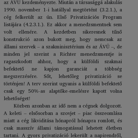
az ÁVÜ kezdeményezte. Miután a társasággá alakulás
1990. november 1-i hatállyal megtörtént (3.2.1.), a
cég felkerült az ún. Első Privatizációs Program
listájára (4.2.3.1.). Ez akkor a menedzsmentnek sem
volt ellenére. A kezdetben sikeresnek tűnő
konstrukció azon bukott meg, hogy nemcsak az
állami szervek – a szakminisztérium és az ÁVÜ –, de
minden jel szerint a Richter menedzsmentje is
ragaszkodott ahhoz, hogy a külföldi szakmai
befektető ne kapjon garanciát a többség
megszerzésére. Sőt, lehetőleg privatizáció se
történjen! A terv szerint ugyanis a külföldi befektető
csak egy 50%-as alaptőke-emelésre kapott volna
lehetőséget!
Közben azonban az idő nem a cégnek dolgozott.
A keleti – elsősorban a szovjet – piac összeomlása
miatt a cég likviditása hónapról hónapra romlott, és
csak masszív állami támogatással lehetett életben
tartani. A gyors privatizáció lekerült a napirendről,