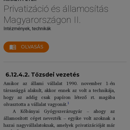
Privatizáció és államosítás
Magyarországon II.
Intézmények, technikák
menu_book
OLVASÁS
6.12.4.2. Tőzsdei vezetés
Amikor az állami vállalat 1990. november 1-én
társasággá alakult, akkor ennek az volt a technikája,
hogy az addig csak papíron létező rt. magába
1
olvasztotta a vállalat vagyonát.
A Kőbányai Gyógyszerárugyár – ahogy az
államosított céget nevezték – egyike volt azoknak a
hazai nagyvállalatoknak, amelyek privatizációját már