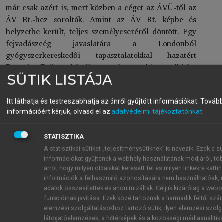
már csak azért is, mert közben a céget az ÁVÜ-től az
ÁV Rt.-hez sorolták. Amint az ÁV Rt. képbe és
helyzetbe került, teljes személycseréről döntött. Egy
fejvadászcég javaslatára a Londonból
gyógyszerkereskedői tapasztalatokkal hazatért
Bogsch Erikre bízták a céget, aki egyébként
SÜTIK LISTÁJA
korábban szintén a kőbányai gyárban dolgozott, és
onnan került át a Medimpex londoni irodájába.
Vagyis egyszerre volt „külső” is meg „belső” is.
Itt láthatja és testreszabhatja az önről gyűjtött információkat.
Tovább
információért kérjük, olvasd el az
adatvédelmi tájékoztatónkat
.
Bogsch első dolga volt, hogy ismét lecserélte a
felső vezetést és kemény leépítést hajtott végre.
Megvált az állatgyógyászati, kozmetikai és a
STATISZTIKA
növényvédőszer-ágazattól, a cég létszáma több
A statisztikai sütiket „teljesítménysütiknek” is nevezik. Ezek a sü
információkat gyűjtenek a webhely használatának módjáról, tö
ezerrel csökkent. A lényeget illetően azonban ő is
arról, hogy milyen oldalakat keresett fel és milyen linkekre kattin
ragaszkodott a korábbi vezetés koncepciójához:
információk a felhasználó azonosítására nem használhatóak, 
külföldi szakmai befektetőt nem szabad és nem is
adatok összesítettek és anonimizáltak. Céljuk kizárólag a webo
kell beengedni. Paradox módon Bogsch
funkcióinak javítása. Ezek közé tartoznak a harmadik féltől sz
koncepciójának elfogadtatásában éppen az játszott
elemzési szolgáltatásokhoz tartozó sütik; ilyen elemzési szolg
látogatóelemzések, a hőtérképek és a közösségi médiaanalitik
döntő szerepet, hogy ekkor már kirajzolódni látszott,