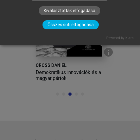
arrow_circle_left
arrow_circle_right
Kiválasztottak elfogadása
Összes süti elfogadása
Powered by Klaro!
OROSS DÁNIEL
Demokratikus innovációk és a
magyar pártok