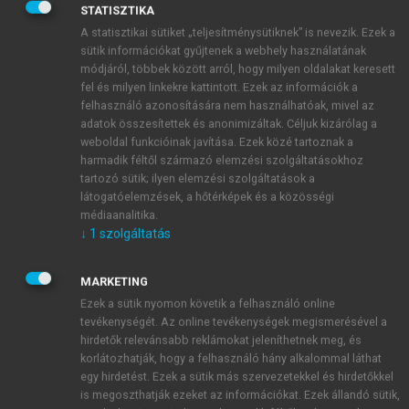
becserélni kárpótlási jegyre. Ilyen módon ekkor 20
STATISZTIKA
000 befektető szállt be az alapba.
A statisztikai sütiket „teljesítménysütiknek” is nevezik. Ezek a
sütik információkat gyűjtenek a webhely használatának
1992 júliusában a Pillér I. alapkezelőjeként a
módjáról, többek között arról, hogy milyen oldalakat keresett
100%-ban állami tulajdonban lévő
Prudent-Invest
fel és milyen linkekre kattintott. Ezek az információk a
Befektetési Alapkezelő Rt
.-t hozta létre az ÁVÜ, míg a
felhasználó azonosítására nem használhatóak, mivel az
Belvárosi Irodaház Kft.-re (7.6.3.) afféle
adatok összesítettek és anonimizáltak. Céljuk kizárólag a
„házmesteri” feladatként az irodaházak működtetése,
weboldal funkcióinak javítása. Ezek közé tartoznak a
harmadik féltől származó elemzési szolgáltatásokhoz
karbantartása maradt.
tartozó sütik; ilyen elemzési szolgáltatások a
Hamar kiderült azonban, hogy az alapítónak
látogatóelemzések, a hőtérképek és a közösségi
nem csak a kárpótoltak vagyonhoz juttatása volt a
médiaanalitika.
célja. A 3,2 Mrd Ft tőkével kreált alap vagyonába 8
↓
1
szolgáltatás
irodaház került: az
Iparterv
hajdani, Deák Ferenc utca
10. szám alatti, az
Elektroimpex
Nádor utca 11. szám
MARKETING
alatti irodaháza, valamint a
Mogürt
Váci utcai, illetve
Ezek a sütik nyomon követik a felhasználó online
Széchenyi rakparti épületei stb. A Nádor utcai
tevékenységét. Az online tevékenységek megismerésével a
épületet a Soros Alapítvány által létrehozott Közép-
hirdetők relevánsabb reklámokat jeleníthetnek meg, és
korlátozhatják, hogy a felhasználó hány alkalommal láthat
európai Egyetem vásárolta meg.
egy hirdetést. Ezek a sütik más szervezetekkel és hirdetőkkel
Az ÁVÜ második ingatlanbefektetési alapja –
is megoszthatják ezeket az információkat. Ezek állandó sütik,
hivatalos nevén: Pillér 2. Második Ingatlanbefektetési