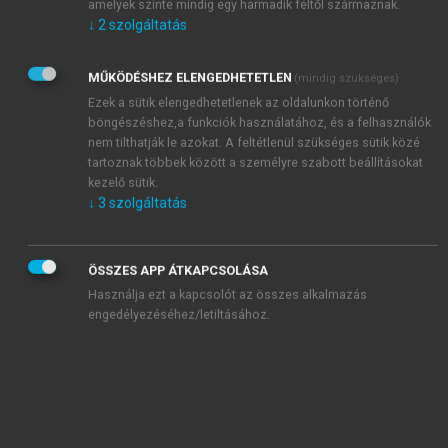
amelyek szinte mindig egy harmadik féltől származnak.
Alap – 1993/94 során jött létre. A zárt végű alap
↓
2
szolgáltatás
1
létesítéséről szól döntés 1993 nyarán született.
Eredetileg arról volt szó, hogy 2-3 Mrd Ft értékben
MŰKÖDÉSHEZ ELENGEDHETETLEN
(mindig szükséges)
kb. 10 ingatlant lehet az alapba apportálni, és az alap
Ezek a sütik elengedhetetlenek az oldalunkon történő
2000 végéig fog működni; később működését 2003
böngészéshez,a funkciók használatához, és a felhasználók
2
nyaráig meghosszabbították.
1995 derekáig
nem tilthatják le azokat. A feltétlenül szükséges sütik közé
összesen 8 nagy értékű ingatlan került az alaphoz –
tartoznak többek között a személyre szabott beállításokat
kezelő sütik.
közte az egykori
Chemolimpex
-székház, a híres-
↓
3
szolgáltatás
3
nevezetes Andrássy út 60., a későbbi Terror Háza
–,
és ezt az ingatlanvagyont egészítette ki 4 kisebb
értékű lakás és telek.
ÖSSZES APP ÁTKAPCSOLÁSA
A Pillér 2. jegyeinek egy részét 1993 őszén az
Használja ezt a kapcsolót az összes alkalmazás
ÁVÜ, a többit néhány nagybefektető jegyezte le. Az
engedélyezéséhez/letiltásához.
ÁVÜ 1994 tavaszán – az eredeti koncepciónak
megfelelően – az alap befektetési jegyeit
kárpótlásijegy-csere keretében értékesítette 10 000
kisbefektető számára.