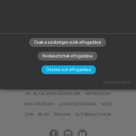
Demokratikus innovációk és a
magyar pártok
Csak a szükséges sütik elfogadása
Kiválasztottak elfogadása
Összes süti elfogadása
SZERZŐKNEK
CÉGEKNEK
KÖNYVTÁROSOKNAK
Powered by Klaro!
SZERKESZTÉSI ÉS LEKTORÁLÁSI ALAPELVEK
MI – ÁLTALÁNOS IRÁNYELVEK
IMPRESSZUM
ADATVÉDELEM
LICENCSZERZŐDÉS
SÚGÓ
GYIK
BLOG
RÓLUNK
SÜTI BEÁLLÍTÁSOK