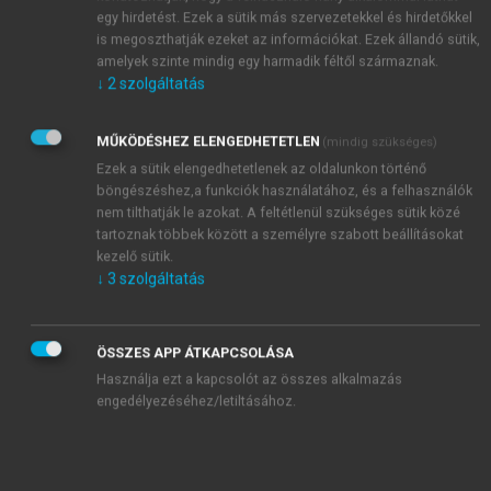
egy hirdetést. Ezek a sütik más szervezetekkel és hirdetőkkel
is megoszthatják ezeket az információkat. Ezek állandó sütik,
amelyek szinte mindig egy harmadik féltől származnak.
↓
2
szolgáltatás
MŰKÖDÉSHEZ ELENGEDHETETLEN
(mindig szükséges)
Ezek a sütik elengedhetetlenek az oldalunkon történő
böngészéshez,a funkciók használatához, és a felhasználók
nem tilthatják le azokat. A feltétlenül szükséges sütik közé
tartoznak többek között a személyre szabott beállításokat
kezelő sütik.
↓
3
szolgáltatás
ÖSSZES APP ÁTKAPCSOLÁSA
Használja ezt a kapcsolót az összes alkalmazás
engedélyezéséhez/letiltásához.
TARTALOMJEGYZÉK
PRIVATIZÁCIÓ ÉS ÁLLAMOSÍTÁS MAGYARORSZÁGON