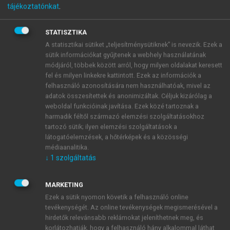
tájékoztatónkat
.
Privatizáció és államosítás
Magyarországon II.
STATISZTIKA
A statisztikai sütiket „teljesítménysütiknek” is nevezik. Ezek a
Intézmények, technikák
sütik információkat gyűjtenek a webhely használatának
módjáról, többek között arról, hogy milyen oldalakat keresett
fel és milyen linkekre kattintott. Ezek az információk a
menu_book
OLVASÁS
felhasználó azonosítására nem használhatóak, mivel az
adatok összesítettek és anonimizáltak. Céljuk kizárólag a
weboldal funkcióinak javítása. Ezek közé tartoznak a
harmadik féltől származó elemzési szolgáltatásokhoz
tartozó sütik; ilyen elemzési szolgáltatások a
4.6. A vagyonkezelő
látogatóelemzések, a hőtérképek és a közösségi
intézmények alvállalkozásai
médiaanalitika.
↓
1
szolgáltatás
MARKETING
Ezek a sütik nyomon követik a felhasználó online
tevékenységét. Az online tevékenységek megismerésével a
hirdetők relevánsabb reklámokat jeleníthetnek meg, és
korlátozhatják, hogy a felhasználó hány alkalommal láthat