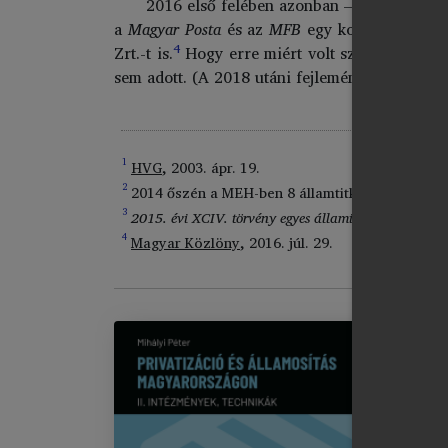
2016 első felében azonban – egyelőre nem
a
Magyar Posta
és az
MFB
egy kormányhatároza
4
Zrt.-t is.
Hogy erre miért volt szükség, és ho
sem adott. (A 2018 utáni fejleményeket lásd ké
1
HVG
, 2003. ápr. 19.
2
2014 őszén a MEH-ben 8 államtitkár, 3 miniszter
3
2015. évi XCIV. törvény egyes állami vagyont érintő
4
Magyar Közlöny
, 2016. júl. 29.
PR
Im
chevron_right
II