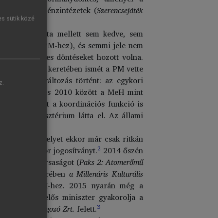
s speciális pénzintézetek (
Szerencsejáték
es sütik közé
egyéb feladata mellett sem kedve, sem
ová került (a PM-hez), és semmi jele nem
tően érdemleges döntéseket hozott volna.
 megállapodás keretében ismét a PM vette
is személyi változás történt: az egykori
z.
ta fel. 2002 és 2010 között a MeH mint
 után viszont a koordinációs funkció is
ágügyi Minisztérium látta el. Az állami
relnökség (amelyet ekkor már csak ritkán
2
 gyűrt egy sor jogosítványt.
2014 őszén
gazdasági társaságot (
Paks 2: Atomerőmű
, 2014 decemberében
a Millenáris Kulturális
került a MeH-hez. 2015 nyarán még a
olásáért felelős miniszter gyakorolja a
3
űjtő és Feldolgozó Zrt.
felett.