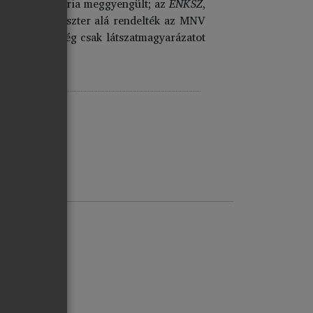
zette Kancellária meggyengült; az
ENKSZ
,
jlesztési miniszter alá rendelték az MNV
kormányzat még csak látszatmagyarázatot