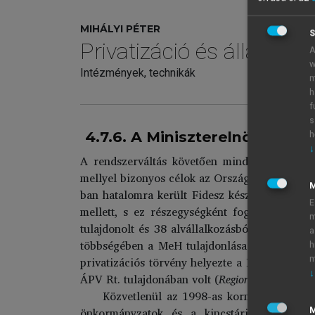
MIHÁLYI PÉTER
S
Privatizáció és államosí
A
w
Intézmények, technikák
m
h
f
s
4.7.6. A Miniszterelnöki Hivat
h
↓
A rendszerváltás követően minden kormány 
mellyel bizonyos célok az Országgyűlést is me
ban hatalomra került Fidesz kész mindent alár
E
mellett, s ez részegységként foglalja majd 
m
tulajdonolt és 38 alvállalkozásból álló, kise
a
többségében a MeH tulajdonlása cégalapítás út
h
privatizációs törvény helyezte a MeH portfóli
m
↓
ÁPV Rt. tulajdonában volt (
Regionális Fejlesztés
Közvetlenül az 1998-as kormányváltás ut
önkormányzatok és a kincstárivagyon-keze
M