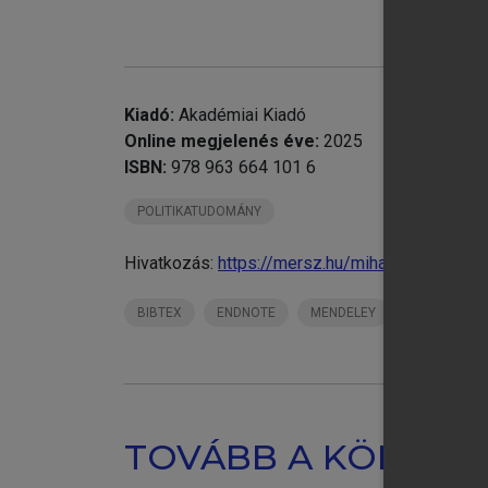
chevron_right
chevron_right
chevron_right
Kiadó:
Akadémiai Kiadó
chevron_right
Online megjelenés éve:
2025
ISBN:
978 963 664 101 6
POLITIKATUDOMÁNY
Hivatkozás:
https://mersz.hu/mihalyi-privatiz
BIBTEX
ENDNOTE
MENDELEY
ZOTERO
TOVÁBB A KÖNYVT