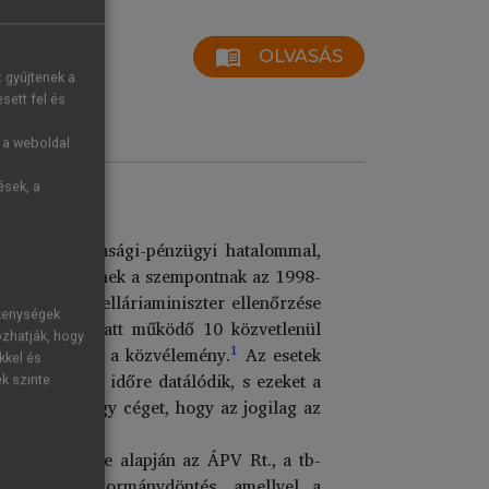
menu_book
OLVASÁS
t gyűjtenek a
sett fel és
g a weboldal
ések, a
 olyan gazdasági-pénzügyi hatalommal,
 arra, hogy ennek a szempontnak az 1998-
 István kancelláriaminiszter ellenőrzése
ékenységek
llenőrzése alatt működő 10 közvetlenül
ozhatják, hogy
1
fel a sajtó és a közvélemény.
Az esetek
kkel és
váltás előtti időre datálódik, s ezeket a
ek szinte
y felügyelt egy céget, hogy az jogilag az
kezelés” elve alapján az ÁPV Rt., a tb-
 egy másik kormánydöntés, amellyel a