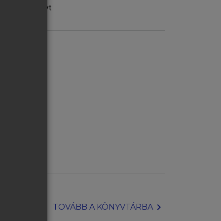
astélytörvényt
anvagyona
chevron_right
TOVÁBB A KÖNYVTÁRBA