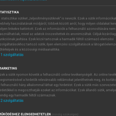
TATISZTIKA
tás Magyarországon II.
 statisztikai sütiket „teljesítménysütiknek” is nevezik. Ezek a sütik információka
ebhely használatának módjáról, többek között arról, hogy milyen oldalakat kere
ilyen linkekre kattintott. Ezek az információk a felhasználó azonosítására nem
asználhatóak, mivel az adatok összesítettek és anonimizáltak. Céljuk kizáróla
unkcióinak javítása. Ezek közé tartoznak a harmadik féltől származó elemzési
zolgáltatásokhoz tartozó sütik; ilyen elemzési szolgáltatások a látogatóelemz
al – mint szuperholding?
őtérképek és a közösségi médiaanalitika.
1
szolgáltatás
számára fontos volt, hogy közvetlen módon is rendelkezzen
gkerülve gyorsan és diszkréten elintézhetők. Sok jel mutatott
MARKETING
endelni. Úgy látszott, hogy egy ilyen centrum épül ki Stumpf
zek a sütik nyomon követik a felhasználó online tevékenységét. Az online tev
magában az ÁPV Rt.-t is. A Miniszterelnöki Hivatal (MeH) e
egismerésével a hirdetők relevánsabb reklámokat jeleníthetnek meg, és korlát
bb vállalatbirodalom ügyeire azonban csak fokozatosan figyelt 
 felhasználó hány alkalommal láthat egy hirdetést. Ezek a sütik más szervezete
ján jött létre, de néhány vállalkozás története még a rendszer
irdetőkkel is megoszthatják ezeket az információkat. Ezek állandó sütik, amely
ójába. Arra is volt példa, hogy a MeH-et irányító miniszter úg
indig egy harmadik féltől származnak.
2
szolgáltatás
i Holding Rt.
).
án fontos fejleménynek tűnt, hogy az „egységes állami vagyon
lés egyaránt a MeH alá rendelődött. Ezt egészítette ki
ŰKÖDÉSHEZ ELENGEDHETETLEN
(mindig szükséges)