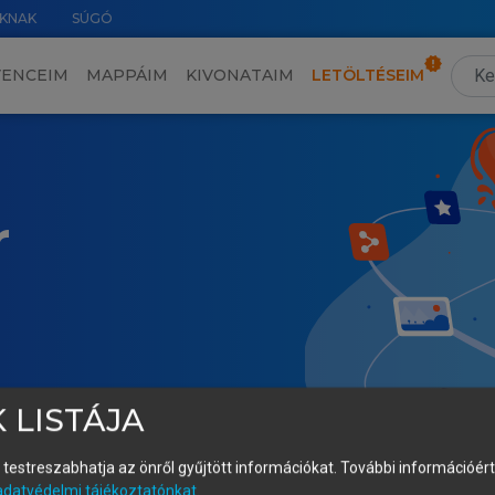
KNAK
SÚGÓ
VENCEIM
MAPPÁIM
KIVONATAIM
LETÖLTÉSEIM
r
 LISTÁJA
és testreszabhatja az önről gyűjtött információkat.
További információért 
adatvédelmi tájékoztatónkat
.