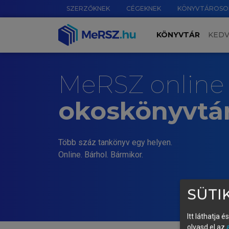
SZERZŐKNEK
CÉGEKNEK
KÖNYVTÁROSO
KÖNYVTÁR
KED
MeRSZ online
okoskönyvtá
Több száz tankönyv egy helyen.
Online. Bárhol. Bármikor.
SÜTIK
Itt láthatja 
olvasd el az