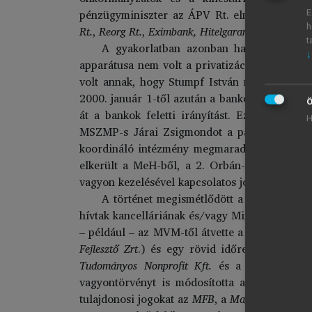
pénzügyminiszter az ÁPV Rt. elnök-vezérigaz
E
h
Rt.
,
Reorg Rt.
,
Eximbank, Hitelgarancia Rt.
) vagy
t
A gyakorlatban azonban hamar kiderült
↓
apparátusa nem volt a privatizáció irányítás
volt annak, hogy Stumpf István miniszter – m
2000. január 1-től azután a bankok el is kerü
Ö
át a bankok feletti irányítást. Ez nyilván ö
H
MSZMP-s Járai Zsigmondot a pártpolitikai s
koordináló intézmény megmaradt, de az állami
elkerült a MeH-ből, a 2. Orbán-kormányban ez
vagyon kezelésével kapcsolatos jogosítványok 
A történet megismétlődött a 2., de még i
hívtak kancelláriának és/vagy Miniszterelnöki
– például – az MVM-től átvette a Paksi Atome
Fejlesztő Zrt
.) és egy rövid időre az éppen 
Tudományos Nonprofit Kft.
és a
Millenáris S
vagyontörvényt is módosította az Országgyűl
tulajdonosi jogokat az
MFB
, a
Magyar Posta
,
EN