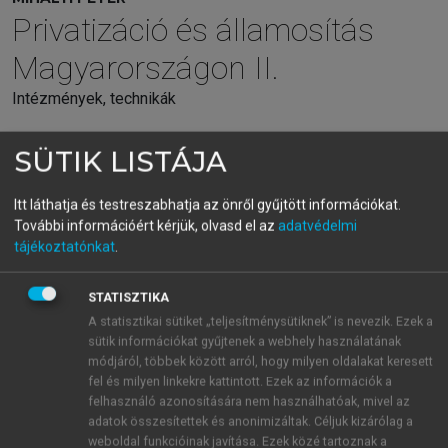
Privatizáció és államosítás
Magyarországon II.
Intézmények, technikák
SÜTIK LISTÁJA
menu_book
OLVASÁS
Itt láthatja és testreszabhatja az önről gyűjtött információkat.
További információért kérjük, olvasd el az
adatvédelmi
tájékoztatónkat
.
4.10. FÜGGELÉK: Nemzetközi
kitekintés
STATISZTIKA
A statisztikai sütiket „teljesítménysütiknek” is nevezik. Ezek a
sütik információkat gyűjtenek a webhely használatának
4.32. táblázat.
Áttekintés a privatizáció nemzetközi
módjáról, többek között arról, hogy milyen oldalakat keresett
intézményi formáiról, 1992 körül
fel és milyen linkekre kattintott. Ezek az információk a
felhasználó azonosítására nem használhatóak, mivel az
adatok összesítettek és anonimizáltak. Céljuk kizárólag a
weboldal funkcióinak javítása. Ezek közé tartoznak a