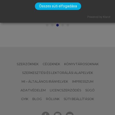
OROSS DÁNIEL
Összes süti elfogadása
Demokratikus innovációk és a
magyar pártok
Powered by Klaro!
SZERZŐKNEK
CÉGEKNEK
KÖNYVTÁROSOKNAK
SZERKESZTÉSI ÉS LEKTORÁLÁSI ALAPELVEK
MI – ÁLTALÁNOS IRÁNYELVEK
IMPRESSZUM
ADATVÉDELEM
LICENCSZERZŐDÉS
SÚGÓ
GYIK
BLOG
RÓLUNK
SÜTI BEÁLLÍTÁSOK