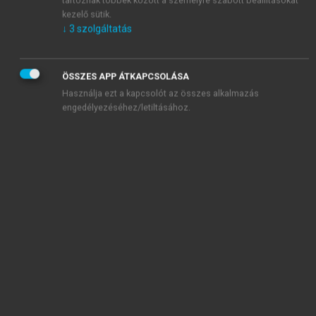
tartoznak többek között a személyre szabott beállításokat
kezelő sütik.
↓
3
szolgáltatás
ÖSSZES APP ÁTKAPCSOLÁSA
Használja ezt a kapcsolót az összes alkalmazás
engedélyezéséhez/letiltásához.