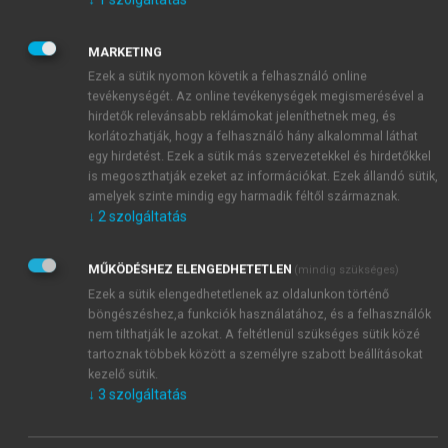
bejegyzése
MARKETING
Ezek a sütik nyomon követik a felhasználó online
Az Orbán-rezsim egyik fontos újítása volt a nemzeti
tevékenységét. Az online tevékenységek megismerésével a
vagyon újrafelosztására tett kísérlete során az
hirdetők relevánsabb reklámokat jeleníthetnek meg, és
alapítványi formán keresztül végrehajtott
korlátozhatják, hogy a felhasználó hány alkalommal láthat
vagyonelvonás. Ez a konstrukció sokban
egy hirdetést. Ezek a sütik más szervezetekkel és hirdetőkkel
is megoszthatják ezeket az információkat. Ezek állandó sütik,
emlékeztetett a magyar királyok – és általában a
amelyek szinte mindig egy harmadik féltől származnak.
feudális korszak – alapműködésére. Az uralkodó
↓
2
szolgáltatás
saját híveinek örök időkre adományozott
hűbérbirtokokat, amiért cserébe a
MŰKÖDÉSHEZ ELENGEDHETETLEN
(mindig szükséges)
megadományozottak elsősorban hűséggel tartoztak
Ezek a sütik elengedhetetlenek az oldalunkon történő
(1. fejezet, Bevezetés). Abban is van igazság, hogy ez
böngészéshez,a funkciók használatához, és a felhasználók
a fajta vagyonkimentés közvetlenül a rendszerváltás
nem tilthatják le azokat. A feltétlenül szükséges sütik közé
idején egyszer már majdnem megtörtént. Akkor az
tartoznak többek között a személyre szabott beállításokat
MSZP, az egykori állampárt utóda próbálkozott meg
kezelő sütik.
azzal, hogy a pártállami ingatlanvagyont egy
↓
3
szolgáltatás
gazdasági társaságba mentse át. Ez volt a Next2000
Kft. ügye (9.5.1).