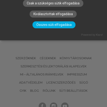
OROSS DÁNIEL
Csak a szükséges sütik elfogadása
Demokratikus innovációk és a
magyar pártok
Kiválasztottak elfogadása
Összes süti elfogadása
Powered by Klaro!
SZERZŐKNEK
CÉGEKNEK
KÖNYVTÁROSOKNAK
SZERKESZTÉSI ÉS LEKTORÁLÁSI ALAPELVEK
MI – ÁLTALÁNOS IRÁNYELVEK
IMPRESSZUM
ADATVÉDELEM
LICENCSZERZŐDÉS
SÚGÓ
GYIK
BLOG
RÓLUNK
SÜTI BEÁLLÍTÁSOK