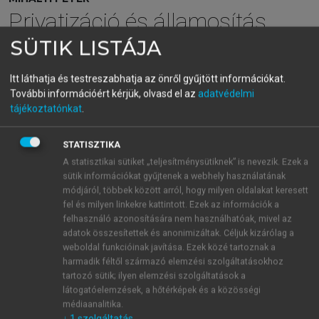
Privatizáció és államosítás
Magyarországon II.
SÜTIK LISTÁJA
Intézmények, technikák
Itt láthatja és testreszabhatja az önről gyűjtött információkat.
További információért kérjük, olvasd el az
adatvédelmi
tájékoztatónkat
.
menu_book
OLVASÁS
STATISZTIKA
A statisztikai sütiket „teljesítménysütiknek” is nevezik. Ezek a
sütik információkat gyűjtenek a webhely használatának
5.6. Kiszervezések alapítványi
módjáról, többek között arról, hogy milyen oldalakat keresett
formában 2014-től
fel és milyen linkekre kattintott. Ezek az információk a
felhasználó azonosítására nem használhatóak, mivel az
adatok összesítettek és anonimizáltak. Céljuk kizárólag a
weboldal funkcióinak javítása. Ezek közé tartoznak a
„Sok esetben a Fidesz–KDNP kormány által visszaszerzett
harmadik féltől származó elemzési szolgáltatásokhoz
nemzeti vagyon egy részét az alapítványi gazdálkodásba
tartozó sütik; ilyen elemzési szolgáltatások a
adtuk, hogy már soha ne lehessen idegeneké.”
látogatóelemzések, a hőtérképek és a közösségi
Hubay György, fideszes országgyűlési képviselő Facebook-
médiaanalitika.
1
↓
1
szolgáltatás