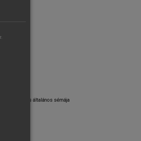
z.
klid-előállítás általános sémája