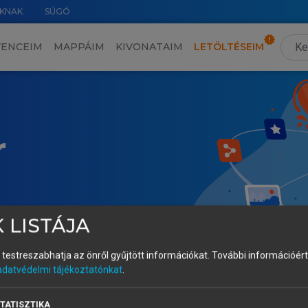
KNAK
SÚGÓ
VENCEIM
MAPPÁIM
KIVONATAIM
LETÖLTÉSEIM
r
 LISTÁJA
és testreszabhatja az önről gyűjtött információkat.
További információért 
adatvédelmi tájékoztatónkat
.
TATISZTIKA