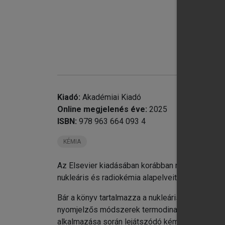
chevron_right
9.
chevron_right
10
chevron_right
11
chevron_right
12
chevron_right
13
chevron_right
14
Kiadó:
Akadémiai Kiadó
Online megjelenés éve:
2025
ISBN:
978 963 664 093 4
KÉMIA
Az Elsevier kiadásában korábban megjelent Nuk
nukleáris és radiokémia alapelveit és alkalmazá
Bár a könyv tartalmazza a nukleáris és radioké
nyomjelzős módszerek termodinamikája és a nagy
alkalmazása során lejátszódó kémiai folyamatok 