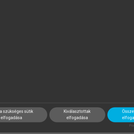
ÁRAY-SZABÓ GÁBOR (SZERK.)
VESZPRÉMI TAMÁS
émia
Általános kémia
a szükséges sütik
Kiválasztottak
Összes
elfogadása
elfogadása
elfog
Pow