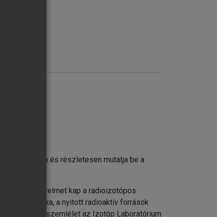
mely átfogóan és részletesen mutatja be a
z: különös figyelmet kap a radioizotópos
égzett munka, a nyitott radioaktív források
zásai is. Ez a szemlélet az Izotóp Laboratórium