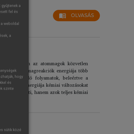
t gyűjtenek a
sett fel és
menu_book
OLVASÁS
g a weboldal
ések, a
en azonban nem az atommagok közvetlen
létre, mert a magreakciók energiája több
ékenységek
ban lejátszódó folyamatok, beleértve a
ozhatják, hogy
kkel és
atok nagy energiája kémiai változásokat
ek szinte
agokat jelenti, hanem azok teljes kémiai
es sütik közé