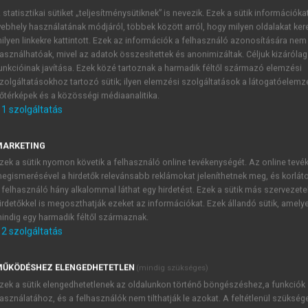
 statisztikai sütiket „teljesítménysütiknek” is nevezik. Ezek a sütik információka
ebhely használatának módjáról, többek között arról, hogy milyen oldalakat kere
ilyen linkekre kattintott. Ezek az információk a felhasználó azonosítására nem
asználhatóak, mivel az adatok összesítettek és anonimizáltak. Céljuk kizáróla
unkcióinak javítása. Ezek közé tartoznak a harmadik féltől származó elemzési
zolgáltatásokhoz tartozó sütik; ilyen elemzési szolgáltatások a látogatóelemz
őtérképek és a közösségi médiaanalitika.
1
szolgáltatás
A magfolyamatok kémiai hatásai
mag előállítása maga is kémiai változás. Ebben a fejezetb
MARKETING
ető kémiai változásokkal foglalkozunk. Ezek azért jöhetnek 
zek a sütik nyomon követik a felhasználó online tevékenységét. Az online tev
k energiáját. Mint azt a
2.2. fejezet
ben említettük, a mag
egismerésével a hirdetők relevánsabb reklámokat jeleníthetnek meg, és korlát
 felhasználó hány alkalommal láthat egy hirdetést. Ezek a sütik más szervezete
a esik, míg a kémiai reakcióké eV nagyságrendű. A magfolyam
irdetőkkel is megoszthatják ezeket az információkat. Ezek állandó sütik, amely
en az értelemben a target és a termék nemcsak az illető atomm
indig egy harmadik féltől származnak.
2
szolgáltatás
ŰKÖDÉSHEZ ELENGEDHETETLEN
(mindig szükséges)
zek a sütik elengedhetetlenek az oldalunkon történő böngészéshez,a funkciók
TARTALOMJEGYZÉK
asználatához, és a felhasználók nem tilthatják le azokat. A feltétlenül szükség