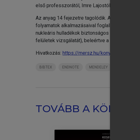
első professzorától, Imre Lajostól származik, a
Az anyag 14 fejezetre tagolódik. Az 1-6. fejezet
folyamatok alkalmazásaival foglalkoznak. Külön
nukleáris hulladékok biztonságos kezelésének, e
felületek vizsgálatát), beleértve a sugárzás és
Hivatkozás:
https://mersz.hu/konya-mnagy-nukl
BIBTEX
ENDNOTE
MENDELEY
ZOTERO
TOVÁBB A KÖNYVT