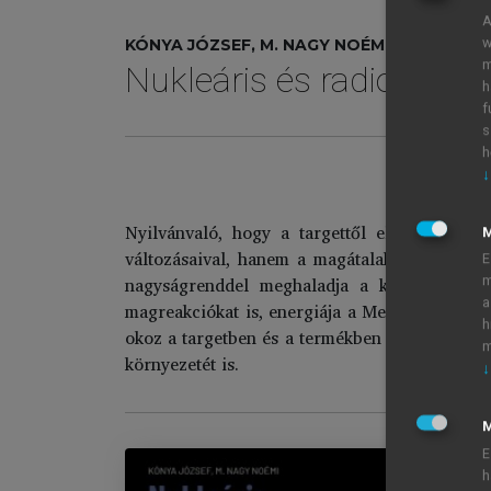
A
w
KÓNYA JÓZSEF, M. NAGY NOÉMI
m
Nukleáris és radiokémia
h
f
s
h
↓
Nyilvánvaló, hogy a targettől eltérő atom
változásaival, hanem a magátalakulásokat köv
E
nagyságrenddel meghaladja a kémiai kötése
m
a
magreakciókat is, energiája a MeV tartományb
h
okoz a targetben és a termékben egyaránt. Ebb
m
környezetét is.
↓
M
E
h