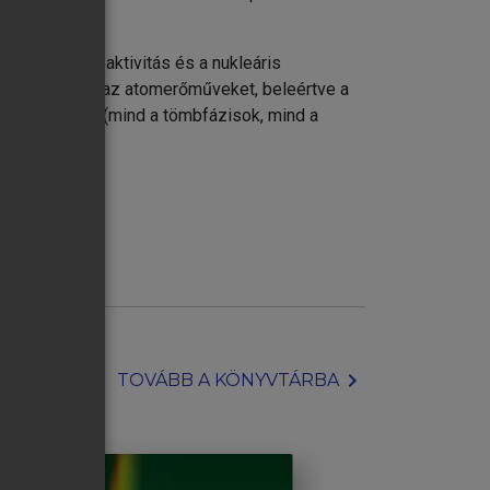
ezetek a radioaktivitás és a nukleáris
s medicinát és az atomerőműveket, beleértve a
s analízissel (mind a tömbfázisok, mind a
chevron_right
TOVÁBB A KÖNYVTÁRBA