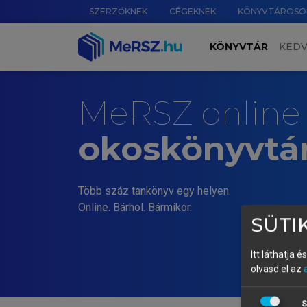
SZERZŐKNEK
CÉGEKNEK
KÖNYVTÁROSO
KÖNYVTÁR
KED
MeRSZ online
okoskönyvtá
Több száz tankönyv egy helyen.
Online. Bárhol. Bármikor.
SÜTIK
Itt láthatja 
olvasd el az
S