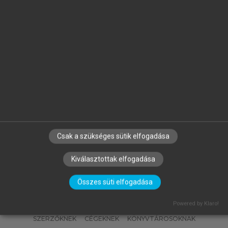
.)
MÁK ERZSÉBET, BODOR ZSANETT,
HERMÁNNÉ JUHÁSZ RÉKA, MOLNÁR
SZILVIA, VÉKONY BLANKA
Ételkészítési technológia és
kolloidika
Csak a szükséges sütik elfogadása
Kiválasztottak elfogadása
Összes süti elfogadása
Powered by Klaro!
SZERZŐKNEK
CÉGEKNEK
KÖNYVTÁROSOKNAK