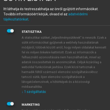
Nukleáris és radiokémia
Itt láthatja és testreszabhatja az önről gyűjtött információkat.
További információért kérjük, olvasd el az
adatvédelmi
tájékoztatónkat
.
menu_book
OLVASÁS
STATISZTIKA
A statisztikai sütiket „teljesítménysütiknek” is nevezik. Ezek a
sütik információkat gyűjtenek a webhely használatának
Immunometrikus („szendvics”)
módjáról, többek között arról, hogy milyen oldalakat keresett
fel és milyen linkekre kattintott. Ezek az információk a
vizsgálat
felhasználó azonosítására nem használhatóak, mivel az
adatok összesítettek és anonimizáltak. Céljuk kizárólag a
Ez egy szekvenciális, kettős antitestes technika:
weboldal funkcióinak javítása. Ezek közé tartoznak a
harmadik féltől származó elemzési szolgáltatásokhoz
tartozó sütik; ilyen elemzési szolgáltatások a
látogatóelemzések, a hőtérképek és a közösségi
médiaanalitika.
↓
1
szolgáltatás
MARKETING