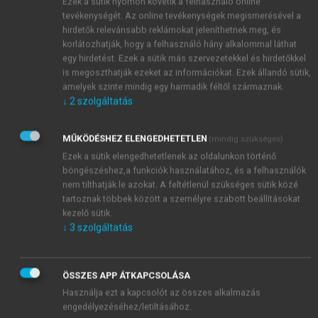
Ezek a sütik nyomon követik a felhasználó online
tevékenységét. Az online tevékenységek megismerésével a
hirdetők relevánsabb reklámokat jeleníthetnek meg, és
korlátozhatják, hogy a felhasználó hány alkalommal láthat
egy hirdetést. Ezek a sütik más szervezetekkel és hirdetőkkel
is megoszthatják ezeket az információkat. Ezek állandó sütik,
amelyek szinte mindig egy harmadik féltől származnak.
↓
2
szolgáltatás
MŰKÖDÉSHEZ ELENGEDHETETLEN
(mindig szükséges)
Ezek a sütik elengedhetetlenek az oldalunkon történő
böngészéshez,a funkciók használatához, és a felhasználók
nem tilthatják le azokat. A feltétlenül szükséges sütik közé
tartoznak többek között a személyre szabott beállításokat
kezelő sütik.
↓
3
szolgáltatás
TARTALOMJEGYZÉK
ÖSSZES APP ÁTKAPCSOLÁSA
Nukleáris és radiokémia
Használja ezt a kapcsolót az összes alkalmazás
Impresszum
engedélyezéséhez/letiltásához.