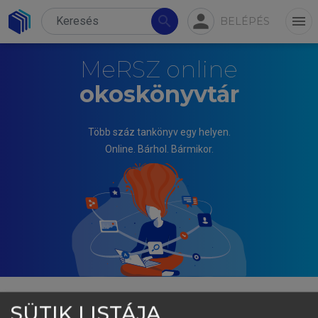
person
search
menu
BELÉPÉS
MeRSZ online
okoskönyvtár
Több száz tankönyv egy helyen.
Online. Bárhol. Bármikor.
SÜTIK LISTÁJA
KÓNYA JÓZSEF, M. NAGY NOÉMI