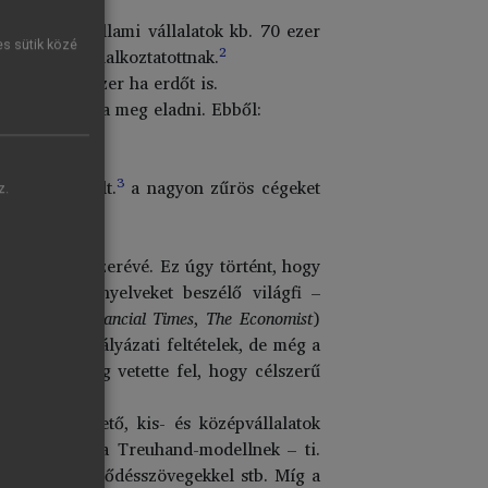
a.
kelet-német állami vállalatok kb. 70 ezer
es sütik közé
2
4 millió foglalkoztatottnak.
det és 400 ezer ha erdőt is.
0 céget próbálta meg eladni. Ebből:
3
ezethez került.
a nagyon zűrös cégeket
z.
áció alapmódszerévé. Ez úgy történt, hogy
gy tudású, nyelveket beszélő világfi –
sajtóban (
Financial Times
,
The Economist
)
: nemcsak a pályázati feltételek, de még a
 Németország vetette fel, hogy célszerű
4
 értékesíthető, kis- és középvállalatok
 rokona volt a Treuhand-modellnek – ti.
 proforma szerződésszövegekkel stb. Míg a