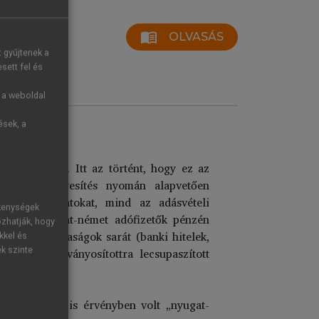
menu_book
OLVASÁS
t gyűjtenek a
sett fel és
g a weboldal
ések, a
uhand-modell.
Itt az történt, hogy ez az
) a német egyesítés nyomán alapvetően
ind a pályázatokat, mind az adásvételi
ékenységek
 hogy a nyugat-német adófizetők pénzén
ozhatják, hogy
állalta a társaságok sarát (banki hitelek,
kkel és
 nehéz szabványosítottra lecsupaszított
ek szinte
t – az addig is érvényben volt „nyugat-