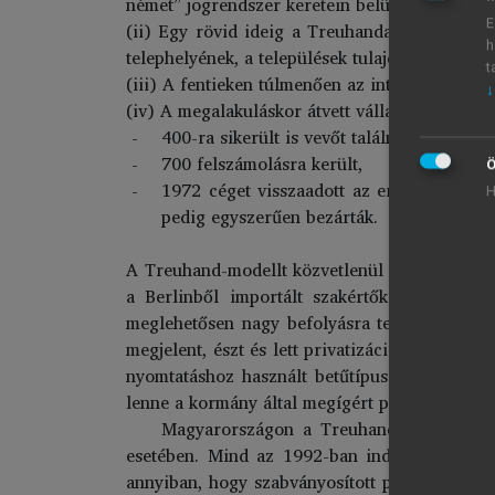
német” jogrendszer keretein belül – korlátlan 
E
(ii) Egy rövid ideig a Treuhandanstalt volt a
h
telephelyének, a települések tulajdonában volt
t
(iii) A fentieken túlmenően az intézmény még m
↓
(iv) A megalakuláskor átvett vállalatokat a Tre
400-ra sikerült is vevőt találni,
700 felszámolásra került,
Ö
1972 céget visszaadott az eredeti tulajd
H
pedig egyszerűen bezárták.
A Treuhand-modellt közvetlenül átvette két bal
a Berlinből importált szakértők – pontosab
meglehetősen nagy befolyásra tett szert min
megjelent, észt és lett privatizációs hirdetés
nyomtatáshoz használt betűtípus esetében is
lenne a kormány által megígért privatizációt 
Magyarországon a Treuhand-modell átvéte
esetében. Mind az 1992-ban indított önprivat
annyiban, hogy szabványosított privatizációs 