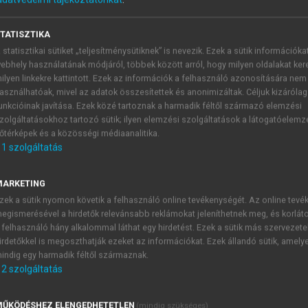
TATISZTIKA
ítás Magyarországon I.
 statisztikai sütiket „teljesítménysütiknek” is nevezik. Ezek a sütik információka
ebhely használatának módjáról, többek között arról, hogy milyen oldalakat kere
ilyen linkekre kattintott. Ezek az információk a felhasználó azonosítására nem
asználhatóak, mivel az adatok összesítettek és anonimizáltak. Céljuk kizáróla
unkcióinak javítása. Ezek közé tartoznak a harmadik féltől származó elemzési
zolgáltatásokhoz tartozó sütik; ilyen elemzési szolgáltatások a látogatóelemz
őtérképek és a közösségi médiaanalitika.
1
szolgáltatás
lltől jól elkülöníthető a volt NDK-ban megvalósuló, ún. Tre
izációra!) létrehozott központi állami intézmény (3.2.2.
MARKETING
tizációgyorsítás érdekében, standardizálta a folyamatot: m
zek a sütik nyomon követik a felhasználó online tevékenységét. Az online tev
ában fogalmazták meg. Ezt a megoldást az tette lehetővé,
egismerésével a hirdetők relevánsabb reklámokat jeleníthetnek meg, és korlát
Treuhand
) még az értékesítés előtt eltüntette, illetve magára v
 felhasználó hány alkalommal láthat egy hirdetést. Ezek a sütik más szervezete
 ügyek, környezeti károk és szavatosság stb.), így nem volt
irdetőkkel is megoszthatják ezeket az információkat. Ezek állandó sütik, amely
indig egy harmadik féltől származnak.
1
 és gazdasági szempontból is különös helyzet jött létre:
2
szolgáltatás
ön törvény nem részletezte, a Treuhand kváziminisztériumkén
ŰKÖDÉSHEZ ELENGEDHETETLEN
(mindig szükséges)