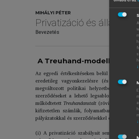
MIHÁLYI PÉTER
S
Privatizáció és államos
A
w
Bevezetés
m
h
f
s
A Treuhand-modell
h
↓
Az egyedi értékesítéseken belül a fenti mode
eredetileg vagyonkezelésre (és nem privat
megváltozott politikai helyzetben, a priva
E
szerződéseket a lehető legsablonosabb form
m
működtetett
Treuhandanstalt
(rövidített nevén:
a
kifizetetlen számlák, folyamatban lévő peres
h
m
pályázatokkal és szerződésekkel operálni. Jogi
↓
(i) A privatizáció szabályait semmiféle kül
M