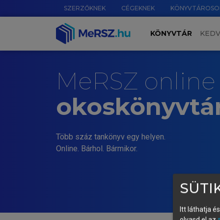
SZERZŐKNEK
CÉGEKNEK
KÖNYVTÁROSO
KÖNYVTÁR
KED
MeRSZ online
okoskönyvtá
Több száz tankönyv egy helyen.
Online. Bárhol. Bármikor.
SÜTIK
Itt láthatja 
olvasd el az