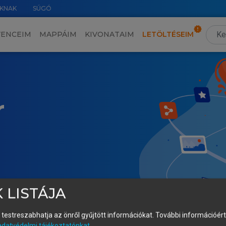
KNAK
SÚGÓ
VENCEIM
MAPPÁIM
KIVONATAIM
LETÖLTÉSEIM
r
 LISTÁJA
és testreszabhatja az önről gyűjtött információkat.
További információért 
adatvédelmi tájékoztatónkat
.