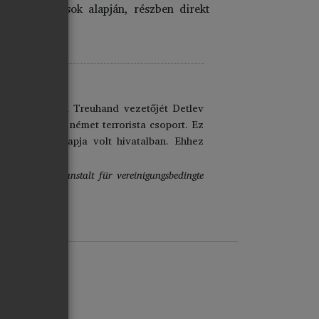
 megfontolások alapján, részben direkt
zni.
s szervezet, a Treuhand vezetőjét Detlev
élsőbaloldali német terrorista csoport. Ez
s csak 9 hónapja volt hivatalban. Ehhez
ését a
Bundesanstalt für vereinigungsbedingte
7