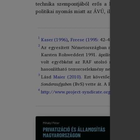
technika szempontjából erős a hasonlóság, 
politikai nyomás miatt az ÁVÜ, illetve az ÁPV
1
Kaser (1996)
,
Freese (1995:
42–47,
Maier (2010
2
Az egyesített Németországban máig szimbolik
Karsten Rohweddert 1991. április 1-én saját la
volt egyébként az RAF utolsó merénylete. Ro
hasonlítható terrorcselekmény nemcsak Magyaro
3
Lásd
Maier (2010)
. Ezt követően a szerveze
Sonderaufgaben
(BvS) vette át. A BvS megszűnés
4
http://www.project-syndicate.org/commentary/g
PR