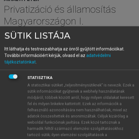
Privatizáció és államosítás
Magyarországon I.
Bevezetés
SÜTIK LISTÁJA
Itt láthatja és testreszabhatja az önről gyűjtött információkat.
menu_book
OLVASÁS
További információért kérjük, olvasd el az
adatvédelmi
tájékoztatónkat
.
STATISZTIKA
Bennfentes privatizáció
A statisztikai sütiket „teljesítménysütiknek” is nevezik. Ezek a
sütik információkat gyűjtenek a webhely használatának
A posztszocialista privatizáció történetében
módjáról, többek között arról, hogy milyen oldalakat keresett
mindenütt nagy teret kapott az az elgondolás, hogy a
fel és milyen linkekre kattintott. Ezek az információk a
vagyon értékesítése során a társaság alkalmazottai –
felhasználó azonosítására nem használhatóak, mivel az
menedzserek és kétkezi dolgozók egyaránt –
adatok összesítettek és anonimizáltak. Céljuk kizárólag a
kapjanak lehetőséget a tulajdonszerzésre és/vagy
weboldal funkcióinak javítása. Ezek közé tartoznak a
harmadik féltől származó elemzési szolgáltatásokhoz
általában a privatizáció folyamatának irányítására. A
tartozó sütik; ilyen elemzési szolgáltatások a
legerőteljesebben ez a felfogás a volt Jugoszlávia