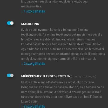
látogatóelemzések, a hőtérképek és a közösségi
(utód)köztársaságaiban érvényesült. Az ok
médiaanalitika.
nyilvánvaló: ez következett az önigazgatás több
↓
1
szolgáltatás
évtizedes ideológiai örökségéből. Hasonlóképpen
ideológiai szempontok motiválták a Szovjetunió
MARKETING
területén végbement átalakulást is. Mind a 15
Ezek a sütik nyomon követik a felhasználó online
utódállamban – tehát a balti országokban is – az
tevékenységét. Az online tevékenységek megismerésével a
alkalmazottak kváziautomatikus módon részesedtek a
hirdetők relevánsabb reklámokat jeleníthetnek meg, és
1
társaságok részvényeiből.
korlátozhatják, hogy a felhasználó hány alkalommal láthat
egy hirdetést. Ezek a sütik más szervezetekkel és hirdetőkkel
Minden látszathasonlóság ellenére valójában ez
is megoszthatják ezeket az információkat. Ezek állandó sütik,
a modell csak nagyon távoli rokonságban áll a
amelyek szinte mindig egy harmadik féltől származnak.
nyugat-európai modellel, noha a német, angol,
↓
2
szolgáltatás
francia stb. privatizációk esetében általában volt
lehetőség az alkalmazottak kedvezményes
MŰKÖDÉSHEZ ELENGEDHETETLEN
(mindig szükséges)
részvényjegyzésére. Két döntő különbség volt:
Ezek a sütik elengedhetetlenek az oldalunkon történő
A dolgozói tulajdonlás az esetek többségében
böngészéshez,a funkciók használatához, és a felhasználók
teljességgel formális volt – olyannyira, hogy
nem tilthatják le azokat. A feltétlenül szükséges sütik közé
számos országban a dolgozók nem is kapták
tartoznak többek között a személyre szabott beállításokat
kezelő sütik.
kézhez részvényeiket, és a vezetők engedélye
↓
3
szolgáltatás