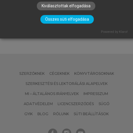
MATISCSÁKNÉ LIZÁK MARIANNA
Kiválasztottak elfogadása
(SZERK.)
Emberi erőforrás gazdálkodás
Összes süti elfogadása
Powered by Klaro!
SZERZŐKNEK
CÉGEKNEK
KÖNYVTÁROSOKNAK
SZERKESZTÉSI ÉS LEKTORÁLÁSI ALAPELVEK
MI – ÁLTALÁNOS IRÁNYELVEK
IMPRESSZUM
ADATVÉDELEM
LICENCSZERZŐDÉS
SÚGÓ
GYIK
BLOG
RÓLUNK
SÜTI BEÁLLÍTÁSOK