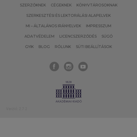
SZERZŐKNEK
CÉGEKNEK
KÖNYVTÁROSOKNAK
SZERKESZTÉSI ÉS LEKTORÁLÁSI ALAPELVEK
MI – ÁLTALÁNOS IRÁNYELVEK
IMPRESSZUM
ADATVÉDELEM
LICENCSZERZŐDÉS
SÚGÓ
GYIK
BLOG
RÓLUNK
SÜTI BEÁLLÍTÁSOK
Verzió: 2.7.2