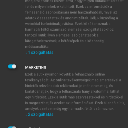
ezt az álláspontot képviselte több írásában a jogtudós
módjáról, többek között arról, hogy milyen oldalakat keresett
fel és milyen linkekre kattintott. Ezek az információk a
Sárközy Tamás és a kisgazda színekben politizáló
felhasználó azonosítására nem használhatóak, mivel az
ügyvéd, Tímár György is. Meglepő módon ez a
adatok összesítettek és anonimizáltak. Céljuk kizárólag a
vélemény –
utólag
– megjelent a Fidesz-politikussá
weboldal funkcióinak javítása. Ezek közé tartoznak a
vált
Matolcsy (2004)
írásában is, sőt utólag Csepi
harmadik féltől származó elemzési szolgáltatásokhoz
Lajos, az ÁVÜ akkori ügyvezető igazgatója is a
tartozó sütik; ilyen elemzési szolgáltatások a
látogatóelemzések, a hőtérképek és a közösségi
2
restitúció pártjára állt.
A döntés pillanatában
médiaanalitika.
azonban nagyobb súllyal esett latba a történészből
↓
1
szolgáltatás
lett politikus, Antall József miniszterelnök több
fórumon, többször is kifejtett álláspontja: nincs jó
MARKETING
megoldás, ha a történelemben visszafelé haladva
Ezek a sütik nyomon követik a felhasználó online
újabb és újabb sérelmek után kutatunk, akkor
tevékenységét. Az online tevékenységek megismerésével a
„visszamehetünk az igazságot keresve az Árpád-
hirdetők relevánsabb reklámokat jeleníthetnek meg, és
3
korig”.
korlátozhatják, hogy a felhasználó hány alkalommal láthat
Amikor a választás után a kisgazdák részeseivé
egy hirdetést. Ezek a sütik más szervezetekkel és hirdetőkkel
is megoszthatják ezeket az információkat. Ezek állandó sütik,
váltak a kormányzati hatalomnak, alkudozni kezdtek
amelyek szinte mindig egy harmadik féltől származnak.
az Antall-kormány gerincét alkotó MDF-fel, s annyit
↓
2
szolgáltatás
el is értek, hogy a reprivatizáció ügye bekerült a két
4
párt koalíciós megállapodásába.
A kárpótlás a