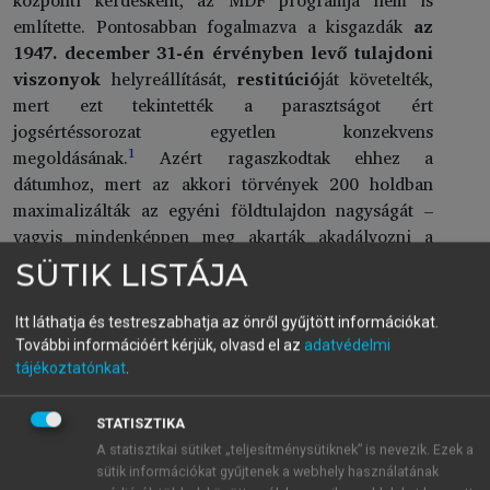
említette. Pontosabban fogalmazva a kisgazdák
az
1947. december 31-én érvényben levő tulajdoni
viszonyok
helyreállítását,
restitúció
ját követelték,
mert ezt tekintették a parasztságot ért
jogsértéssorozat egyetlen konzekvens
1
megoldásának.
Azért ragaszkodtak ehhez a
dátumhoz, mert az akkori törvények 200 holdban
maximalizálták az egyéni földtulajdon nagyságát –
vagyis mindenképpen meg akarták akadályozni a
nagybirtokok kialakulását.
SÜTIK LISTÁJA
Természetesen, ez az álláspont általánosabb
érvénnyel is képviselhető volt – mondván, hogy az
Itt láthatja és testreszabhatja az önről gyűjtött információkat.
államosítás nemcsak a föld, de minden más
További információért kérjük, olvasd el az
adatvédelmi
vagyontárgy esetében is jogellenes volt. Ezért a
tájékoztatónkat
.
reprivatizáció, vagyis az államosított vagyon
visszaadása az egyetlen jogos és célszerű megoldás,
STATISZTIKA
amely nem vethető alá méltányossági és/vagy
A statisztikai sütiket „teljesítménysütiknek” is nevezik. Ezek a
gazdaságossági megfontolásoknak. Kezdettől fogva
sütik információkat gyűjtenek a webhely használatának