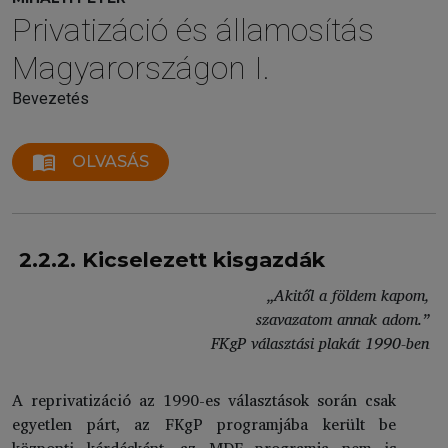
Privatizáció és államosítás
Magyarországon I.
Bevezetés
menu_book
OLVASÁS
2.2.2. Kicselezett kisgazdák
„Akitől a földem kapom,
szavazatom annak adom.”
FKgP választási plakát 1990-ben
A reprivatizáció az 1990-es választások során csak
egyetlen párt, az FKgP programjába került be
központi kérdésként, az MDF programja nem is