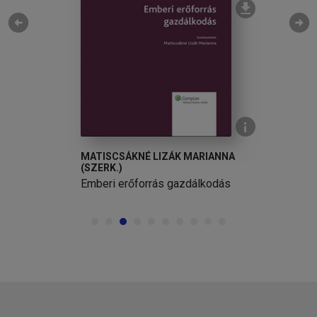
arrow_circle_left
arrow_circle_right
MATISCSÁKNÉ LIZÁK MARIANNA
(SZERK.)
Emberi erőforrás gazdálkodás