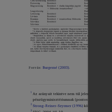
Forrás
:
Burgerné (2003).
1
Az arányait tekintve nem túl jelentős állami g
pénzügyminisztériumnak (pontosabban a kincstá
2
Strong–Reiner–Szyrmer (1996)
könyvében azonba
3
HVG
, 2004. júl. 10.