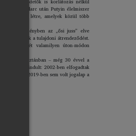
ülföldi befektetők is korlátozás nélkül
évtizednyi kudarc után Putyin élelmiszer
ngok jöttek létre, amelyek közül több
iban végeredményben az „ősi juss” elve
, befolyásolták a tulajdoni átrendeződést.
okait jó részét valamilyen úton-módon
n és Tádzsikisztánban – még 30 évvel a
ag gyorsan elindult: 2002-ben elfogadtak
lóságban még 2019-ben sem volt jogalap a