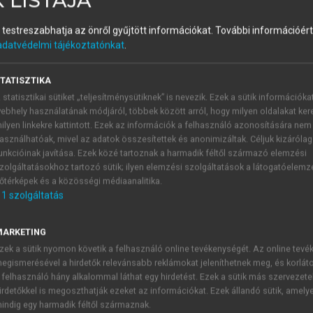
 LISTÁJA
és testreszabhatja az önről gyűjtött információkat.
További információért 
ítás Magyarországon I.
adatvédelmi tájékoztatónkat
.
TATISZTIKA
 statisztikai sütiket „teljesítménysütiknek” is nevezik. Ezek a sütik információka
ebhely használatának módjáról, többek között arról, hogy milyen oldalakat kere
ilyen linkekre kattintott. Ezek az információk a felhasználó azonosítására nem
asználhatóak, mivel az adatok összesítettek és anonimizáltak. Céljuk kizáróla
unkcióinak javítása. Ezek közé tartoznak a harmadik féltől származó elemzési
országok közül egyedül Albánia mondott le a földtulajdon repr
zolgáltatásokhoz tartozó sütik; ilyen elemzési szolgáltatások a látogatóelemz
Másutt a tiszta reprivatizációs modell érvényesült – ese
őtérképek és a közösségi médiaanalitika.
150 ha-ban szabták meg a visszaadandó földterület maximumát
1
szolgáltatás
t választotta – ti. a termőföld egy része reprivatizáció, k
empontjából fontos körülmény volt, hogy 1945–49 között az ad
MARKETING
ségei voltak annak, hogy a károsultak és leszármazottaik 40 év
zek a sütik nyomon követik a felhasználó online tevékenységét. Az online tev
k, egyre rosszabbak voltak a lehetőségek. A reprivatizáció el
egismerésével a hirdetők relevánsabb reklámokat jeleníthetnek meg, és korlát
yen tulajdonviszonyok érvényesültek a falvakban. Így Jugos
 felhasználó hány alkalommal láthat egy hirdetést. Ezek a sütik más szervezete
gy ebben a két országban a termőföld túlnyomó része amúgy is m
irdetőkkel is megoszthatják ezeket az információkat. Ezek állandó sütik, amely
indig egy harmadik féltől származnak.
őföld és az erdők reprivatizációjáról rendelkezett. Föld es