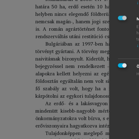
↓
határa 50 ha, erdő esetén 10 ha. A rendelkez
helyben nincs elegendő földterület a reprivat
M
nemcsak magán-, hanem jogi személyek is viss
E
is. A román agrártörténet fontos sajátosság
h
rendszerváltás utáni restitúció csak az 1945 
t
Bulgáriában az 1997-ben hatalomra kerül
↓
törvényt gyártani. A törvény meglehetősen radi
naivitásnak bizonyult. Kiderült, hogy valójá
bejegyzéssel nem rendelkezett – a földtulaj
Ö
alapokra kellett helyezni az egész földnyilv
H
földosztás egyáltalán nem volt sikeres, mivel 
fő szabály az volt, hogy ha a restitúció nem
kárpótolni az egykori tulajdonosokat, illetve ö
Az erdő- és a lakásvagyon reprivatizáci
mindenütt kisebb-nagyobb mértékű –
de fac
önkormányzatokra volt bízva, s ezek – más, jó
3
erőviszonyaira hagyatkozva intézkedtek.
Tulajdonképpen meglepő módon a termőf