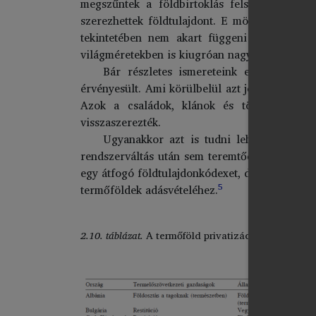
megszűntek a földbirtoklás felső mennyiségi
szerezhettek földtulajdont. E mögött az egyik
tekintetében nem akart függeni az importt
világméretekben is kiugróan nagy területeket b
Bár részletes ismereteink e tárgykörbe
érvényesült. Ami körülbelül azt jelentette, hog
Azok a családok, klánok és törzsek, amely
visszaszerezték.
Ugyanakkor azt is tudni lehet, hogy tö
rendszerváltás után sem teremtődött meg a fö
egy átfogó földtulajdonkódexet, de mivel a v
5
termőföldek adásvételéhez.
2.10. táblázat.
A termőföld privatizációja néhány k