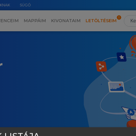
KNAK
SÚGÓ
VENCEIM
MAPPÁIM
KIVONATAIM
LETÖLTÉSEIM
r