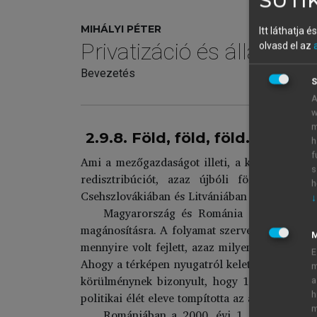
SÜTIK
MIHÁLYI PÉTER
Itt láthatja 
Privatizáció és államos
olvasd el az
Bevezetés
S
A
w
m
2.9.8. Föld, föld, föld…
h
f
Ami a mezőgazdaságot illeti, a kelet-európai 
s
redisztribúciót, azaz újbóli földosztást. 
h
Csehszlovákiában és Litvániában – például – 
↓
Magyarország és Románia a kevert modell
magánosításra. A folyamat szervezhetősége sz
mennyire volt fejlett, azaz milyen elvi lehető
E
Ahogy a térképen nyugatról kelet felé haladun
m
körülménynek bizonyult, hogy 1989 táján mil
a
politikai élét eleve tompította az a tény, ho
h
m
Romániában a 2000. évi 1. törvény a term