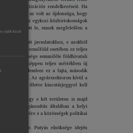
rvény reprivatizációs rendelkezéseit. Ha
új törvénynek az volt az újdonsága, hogy
zmények, sőt az egykori közbirtokosságok
921-ben zajlott le, ennek megfelelően a
es sütik közé
en kidolgozott javaslatokhoz, s azokból
kell adni. A termőföld esetében ez teljes
túlnyomó többsége semmiféle földhivatali
 Így tulajdonképpen teljes mértékben új
gazdasági értelemben ez a fajta, második
z.
úra alakult ki. Az agrárszektoron kívül a
észpénzzel, illetve kincstárjeggyel kell
ételezzük, hogy e két területen is majd
örben a magánosítás általában a helyi
ség emlékezetére s a közösségek politikai
egmesszebbre. Putyin elnöksége idején