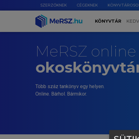
SZERZŐKNEK
CÉGEKNEK
KÖNYVTÁROSO
KÖNYVTÁR
KED
MeRSZ online
okoskönyvtá
Több száz tankönyv egy helyen.
Online. Bárhol. Bármikor.