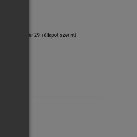
énő restitúció
tésig
an
 2007. október 29-i állapot szerint)
kárpótlásra