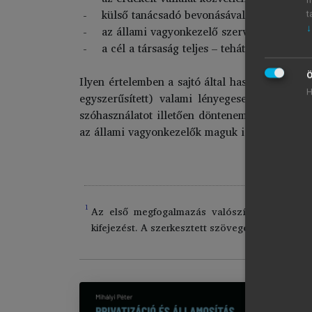
külső tanácsadó bevonásával bonyolítják l
t
az állami vagyonkezelő szervezetek csak e
↓
a cél a társaság teljes – tehát maradék nélk
Ö
Ilyen értelemben a sajtó által használt valamen
H
egyszerűsített) valami lényegeset fejezett 
szóhasználatot illetően döntenem kellett: töb
az állami vagyonkezelők maguk is leggyakrabb
1
Az első megfogalmazás valószínűleg Tardos M
kifejezést. A szerkesztett szöveget lásd nyomt