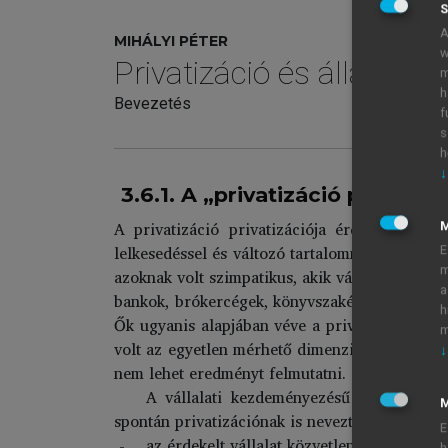
S
A
MIHÁLYI PÉTER
w
Privatizáció és államos
m
h
Bevezetés
f
s
h
↓
3.6.1. A „privatizáció privatizá
A privatizáció privatizációja érdekében kif
lelkesedéssel és változó tartalommal – több é
E
m
azoknak volt szimpatikus, akik vállalkozóként
a
bankok, brókercégek, könyvszakértők, mérnöki 
h
Ők ugyanis alapjában véve a privatizáció gyo
m
volt az egyetlen mérhető dimenziója. Az a veze
↓
nem lehet eredményt felmutatni.
A vállalati kezdeményezésű privatizáció,
M
spontán privatizációnak is neveztek, kezdettő
E
az érdekelt vállalat közvetlen részvételéve
h