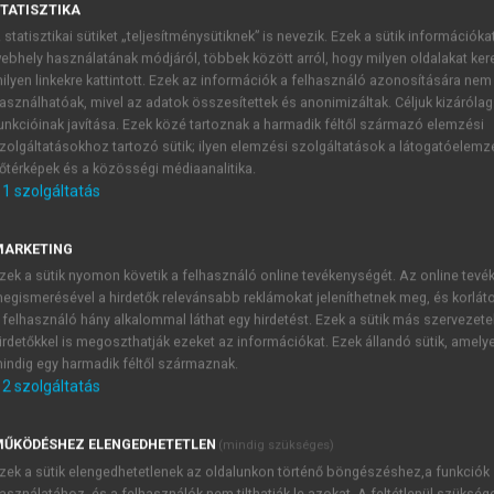
TATISZTIKA
 statisztikai sütiket „teljesítménysütiknek” is nevezik. Ezek a sütik információka
ebhely használatának módjáról, többek között arról, hogy milyen oldalakat kere
ítás Magyarországon I.
ilyen linkekre kattintott. Ezek az információk a felhasználó azonosítására nem
asználhatóak, mivel az adatok összesítettek és anonimizáltak. Céljuk kizáróla
unkcióinak javítása. Ezek közé tartoznak a harmadik féltől származó elemzési
zolgáltatásokhoz tartozó sütik; ilyen elemzési szolgáltatások a látogatóelemz
őtérképek és a közösségi médiaanalitika.
1
szolgáltatás
ciója”
ejtett nyomás kezdettől fogva jelen volt a magyarországi m
MARKETING
rdekcsoport is magáévá tette, s alkalom adtán nagy nyomatékka
zek a sütik nyomon követik a felhasználó online tevékenységét. Az online tev
egismerésével a hirdetők relevánsabb reklámokat jeleníthetnek meg, és korlát
 a privatizáció közreműködőiként akartak pénzt keresni: kis és
 felhasználó hány alkalommal láthat egy hirdetést. Ezek a sütik más szervezete
és jogi irodák stb. De nem volt idegen ez a jelszó az állami 
irdetőkkel is megoszthatják ezeket az információkat. Ezek állandó sütik, amely
rsításában, a bevételek növelésében voltak érdekeltek, hisze
indig egy harmadik féltől származnak.
tő, aki pár hónapot eltöltött a privatizáció szervezetében, ha
2
szolgáltatás
 melyet egyes források egyszerűsített privatizációnak, máso
ŰKÖDÉSHEZ ELENGEDHETETLEN
(mindig szükséges)
l fogva a rendszerváltás egyik meghatározó intézménye volt. A
zek a sütik elengedhetetlenek az oldalunkon történő böngészéshez,a funkciók
l és
asználatához, és a felhasználók nem tilthatják le azokat. A feltétlenül szükség