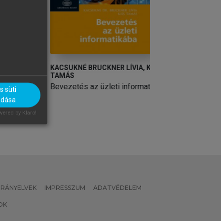
KACSUKNÉ BRUCKNER LÍVIA, KISS
AVORNICULUI MIH
TAMÁS
ÁKOS, SEER LÁSZ
IZABELLA
ató
Bevezetés az üzleti informatikába
 süti
Az internet és le
adása
ered by Klaro!
 IRÁNYELVEK
IMPRESSZUM
ADATVÉDELEM
OK