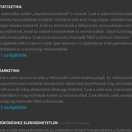
TATISZTIKA
 statisztikai sütiket „teljesítménysütiknek” is nevezik. Ezek a sütik információka
ítás Magyarországon I.
ebhely használatának módjáról, többek között arról, hogy milyen oldalakat kere
ilyen linkekre kattintott. Ezek az információk a felhasználó azonosítására nem
asználhatóak, mivel az adatok összesítettek és anonimizáltak. Céljuk kizáróla
unkcióinak javítása. Ezek közé tartoznak a harmadik féltől származó elemzési
zolgáltatásokhoz tartozó sütik; ilyen elemzési szolgáltatások a látogatóelemz
őtérképek és a közösségi médiaanalitika.
1
szolgáltatás
k
 Ahhoz nyilván sok, hogy nagy számban legyenek olyan olvas
MARKETING
is a négy kötet. Évek, évtizedek múlva a kérdéskör kutatói, az
zek a sütik nyomon követik a felhasználó online tevékenységét. Az online tev
nnyi részlet maradt még így is feltáratlan.
egismerésével a hirdetők relevánsabb reklámokat jeleníthetnek meg, és korlát
rdekében az okfejtés illusztrálását célzó, kiegészítő informáci
 felhasználó hány alkalommal láthat egy hirdetést. Ezek a sütik más szervezete
irdetőkkel is megoszthatják ezeket az információkat. Ezek állandó sütik, amely
gyzések általában a lábjegyzetbe kerültek. Az egymással össz
indig egy harmadik féltől származnak.
teni, ahol a számok az alfejezetekre, szakaszaikra utalnak 
2
szolgáltatás
tulajdonban voltak, minden egyes fejezetben az első előfordul
ŰKÖDÉSHEZ ELENGEDHETETLEN
(mindig szükséges)
vőbeni fejlődésében. A könyv felkerül a világhálóra, fordító 
zek a sütik elengedhetetlenek az oldalunkon történő böngészéshez,a funkciók