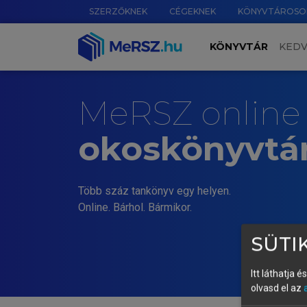
SZERZŐKNEK
CÉGEKNEK
KÖNYVTÁROSO
KÖNYVTÁR
KED
MeRSZ online
okoskönyvtá
Több száz tankönyv egy helyen.
Online. Bárhol. Bármikor.
SÜTIK
Itt láthatja 
olvasd el az