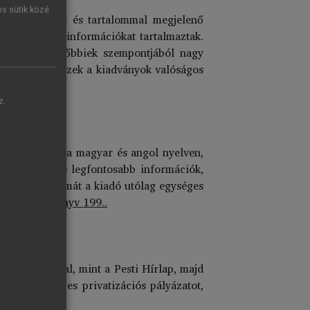
es sütik közé
ló funkcióval és tartalommal megjelenő
 nem lelhető információkat tartalmaztak.
hetett, a későbbiek szempontjából nagy
ó, mint száz: ezek a kiadványok valóságos
.
z.
ente váltakozva magyar és angol nyelven,
al kapcsolatos legfontosabb információk,
nyelvű évfolyamát a kiadó utólag egységes
rivinfo-évkönyv 199..
 gyakorisággal, mint a Pesti Hírlap, majd
ölte az összes privatizációs pályázatot,