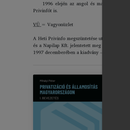
1996 elején az angol és magyar nyelvű 
Privinfót is.
VÜ
= Vagyonüzlet
A Heti Privinfo megszüntetése után, 1997 már
és a Napilap Kft. jelentetett meg a korábbi t
1997 decemberében a kiadvány – minden hivata
PR
Im
El
chevron_right
B