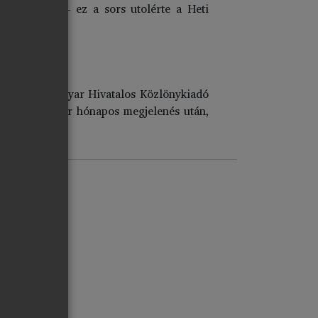
árciusában – ez a sors utolérte a Heti
, melyet a Magyar Hivatalos Közlönykiadó
ékleteként. Pár hónapos megjelenés után,
ndult.