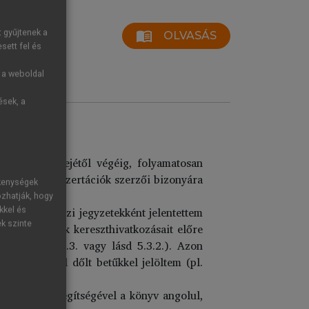
t gyűjtenek a
menu_book
OLVASÁS
sett fel és
g a weboldal
ések, a
ók, akik elejétől végéig, folyamatosan
 egyetemi disszertációk szerzői bizonyára
ékenységek
ozhatják, hogy
ókat szövegközi jegyzetekként jelentettem
kkel és
ek szinte
efüggő részek kereszthivatkozásait előre
(pl. lásd 4.2.3. vagy lásd 5.3.2.). Azon
ás alkalmával dőlt betűkkel jelöltem (pl.
szoftverek segítségével a könyv angolul,