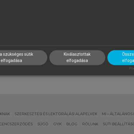
APP ILONA (SZERK.)
PROJECT MANAGEMENT
INSTITUTE
zálloda- és
Projektmenedzsment útmut
endéglátásmenedzsment
a szükséges sütik
Kiválasztottak
Összes
elfogadása
elfogadása
elfog
Pow
KNAK
SZERKESZTÉSI ÉS LEKTORÁLÁSI ALAPELVEK
MI – ÁLTALÁNOS
ICENCSZERZŐDÉS
SÚGÓ
GYIK
BLOG
RÓLUNK
SÜTI BEÁLLÍTÁS