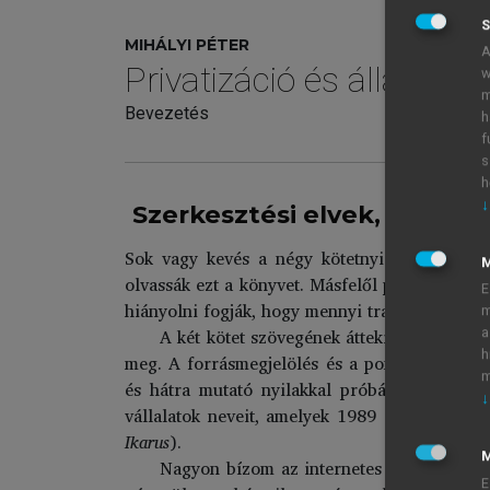
S
MIHÁLYI PÉTER
A
Privatizáció és államos
w
m
Bevezetés
h
f
s
h
↓
Szerkesztési elvek, forráso
Sok vagy kevés a négy kötetnyi terjedelem?
olvassák ezt a könyvet. Másfelől persze kevés 
E
hiányolni fogják, hogy mennyi tranzakció és me
m
A két kötet szövegének áttekinthetősége é
a
h
meg. A forrásmegjelölés és a pontosító megje
m
és hátra mutató nyilakkal próbáltam meg segí
↓
vállalatok neveit, amelyek 1989 előtt állami 
Ikarus
).
M
Nagyon bízom az internetes technológia jö
E