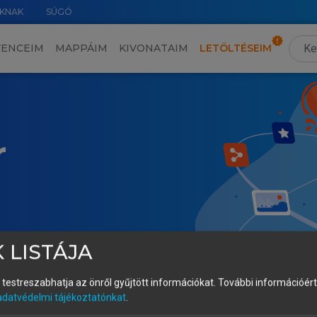
KNAK
SÚGÓ
VENCEIM
MAPPÁIM
KIVONATAIM
LETÖLTÉSEIM
r
 LISTÁJA
és testreszabhatja az önről gyűjtött információkat.
További információért 
adatvédelmi tájékoztatónkat
.