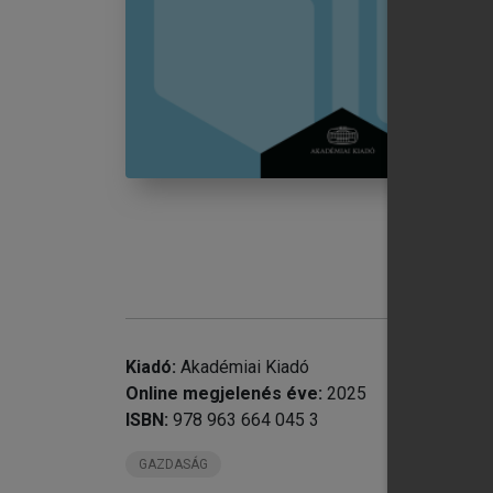
chevron_right
chevron_right
chevron_right
1.
Kiadó:
Akadémiai Kiadó
Online megjelenés éve:
2025
ISBN:
978 963 664 045 3
GAZDASÁG