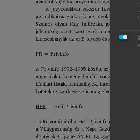
németül vagy bármilyen más nyelven is elérhe
h
A jegyzetekben sokszor hivatkoztam az 
t
periodikáira. Ezek a kiadványok a maguk idej
↓
Számos olyan tény (műszaki, jogi és személy
jelentőségre tett szert. Ezek a periodikák vis
kincsesbányák az értő olvasó és kutató számár
Ö
H
PR
= Privinfo
A Privinfo 1992–1995 között az ÁVÜ által ala
nagy alakú, kemény fedelű, vonzó kiállítású f
kínálati listák, tanulmányok, interjúk, döntés
kötetekbe szerkesztve is megjelentette. A tov
HPR
= Heti Privinfo
1996 januárjától a Heti Privinfo magyar nyelve
a Világgazdaság
és a Napi Gazdaság ingyenes
döntéseket, így az ÁV Rt. Igazgatóságának hatá