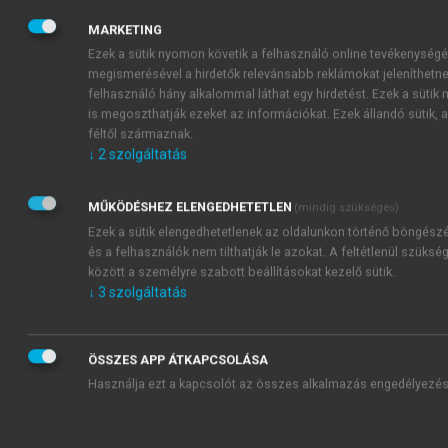
második felétől kezdve Magyarországon is jelentős
szerepet játszott a külföldi tőke – részvény és
MARKETING
hitelezés formájában egyaránt. 1867 után a
Ezek a sütik nyomon követik a felhasználó online tevékenységé
beruházások összértékének a fele jött kívülről. Az
megismerésével a hirdetők relevánsabb reklámokat jeleníthetne
1880-as és 1890-es években sorra születettek az
felhasználó hány alkalommal láthat egy hirdetést. Ezek a sütik 
is megoszthatják ezeket az információkat. Ezek állandó sütik, 
ipartámogatási törvények. Így – például – 15 éves
féltől származnak.
adómentességet adtak a legújabb technikát alkalmazó
↓
2
szolgáltatás
3
cégeknek.
Azután történt egy trendváltás: a
századelőn már csak a befektetett tőke egynegyede
MŰKÖDÉSHEZ ELENGEDHETETLEN
(mindig szükséges)
származott külföldi forrásból. 1914-re még inkább
Ezek a sütik elengedhetetlenek az oldalunkon történő böngész
megnőtt a hazai tőke részaránya. Jórészt az
és a felhasználók nem tilthatják le azokat. A feltétlenül szüks
államosítások következtében a vasúti részvényeknek
között a személyre szabott beállításokat kezelő sütik.
és kötvényeknek több mint 40%-a, az
↓
3
szolgáltatás
államkötvényeknek több mint 36%-a, az ipari
részvénytársaságok értékpapírjainak mintegy 70%-a
volt már hazai kézben. És mindeközben a magyar
ÖSSZES APP ÁTKAPCSOLÁSA
gazdaság tőkeexportja is jelentős volt – elsősorban a
Használja ezt a kapcsolót az összes alkalmazás engedélyezés
4
balkáni országokba.
Ennek ellenére a II.
világháború kitörését megelőzően még mindig