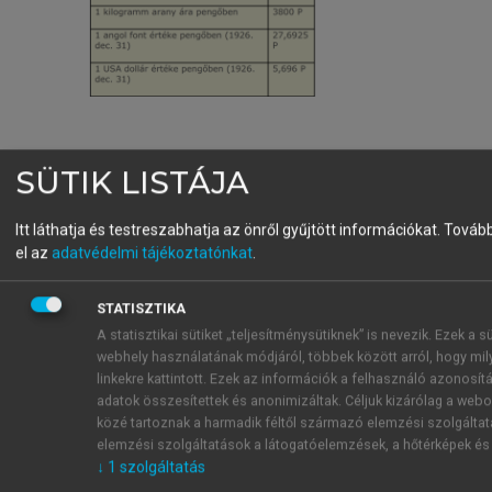
Forrás:
www.artortenet.hu
SÜTIK LISTÁJA
Bevezetése idején, fogyasztási cikkben mérve, 1
Itt láthatja és testreszabhatja az önről gyűjtött információkat.
Tovább
pengő (2023. évi árszinten számolva) 1140 Ft-nak
el az
adatvédelmi tájékoztatónkat
.
felelt meg. Ez idő tájt a miniszteri fizetés 1757 P/hó
volt (≈ 2 M Ft), a tanítók 125–250 pengő (≈ 143 ezer
STATISZTIKA
és 286 ezer Ft) között kerestek. A pengő 1940-ig
A statisztikai sütiket „teljesítménysütiknek” is nevezik. Ezek a 
stabil valutának számított: a nagy válság idején az
webhely használatának módjáról, többek között arról, hogy mily
linkekre kattintott. Ezek az információk a felhasználó azonosí
árak és a bérek egyaránt csökkentek, így végül is az
adatok összesítettek és anonimizáltak. Céljuk kizárólag a webol
árszint 1940-ben nem nagyon különbözött az 1927-
közé tartoznak a harmadik féltől származó elemzési szolgáltatá
es induló szinttől (kb.+9%-kal).
elemzési szolgáltatások a látogatóelemzések, a hőtérképek és 
Mint Kelet-Európában mindenütt, a 19. század
↓
1
szolgáltatás