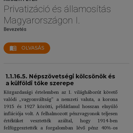
Privatizáció és államosítás
Magyarországon I.
Bevezetés
menu_book
OLVASÁS
1.1.16.5. Népszövetségi kölcsönök és
a külföldi tőke szerepe
Közgazdasági értelemben az I. világháborút követő
valódi „vagyonváltság” a nemzeti valuta, a korona
1915 és 1927 közötti, példátlanul hosszan elnyúló
inflációja volt. A felhalmozott pénzvagyonok teljesen
értéküket vesztették azáltal, hogy 1914-ben
felfüggesztették a forgalomban lévő pénz 40%-os