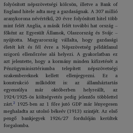
folyósított népszövetségi kölcsön, illetve a Bank of
England hitele adta meg a gazdaságnak. A 307 millió
aranykorona névértékű, 20 évre folyósított hitel több
mint felét Anglia, a másik felét további hat ország –
főként az Egyesült Államok, Olaszország és Svájc –
nyújtotta. Magyarország vállalta, hogy gazdasági
életét két és fél évre a Népszövetség példátlanul
szigorú ellenőrzése alá helyezi. A gyakorlatban ez
azt jelentette, hogy a kormány minden kifizetését a
Pénzügyminisztériumba telepített népszövetségi
szakembereknek kellett ellenjegyezni. Ez a
konstrukció működött is: az államháztartás
egyensúlya már októberben helyreállt, az
1924/1925-ös költségvetés pedig jelentős többlettel
2
zárt.
1925-ben az 1 főre jutó GDP már lényegesen
meghaladta az utolsó békeév (1913) szintjét. Az első
pengő bankjegyek 1926/27 fordulóján kerültek
forgalomba.