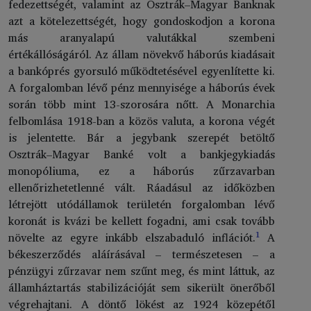
fedezettségét, valamint az Osztrák–Magyar Banknak
azt a kötelezettségét, hogy gondoskodjon a korona
más aranyalapú valutákkal szembeni
értékállóságáról. Az állam növekvő háborús kiadásait
a bankóprés gyorsuló működtetésével egyenlítette ki.
A forgalomban lévő pénz mennyisége a háborús évek
során több mint 13-szorosára nőtt. A Monarchia
felbomlása 1918-ban a közös valuta, a korona végét
is jelentette. Bár a jegybank szerepét betöltő
Osztrák–Magyar Banké volt a bankjegykiadás
monopóliuma, ez a háborús zűrzavarban
ellenőrizhetetlenné vált. Ráadásul az időközben
létrejött utódállamok területén forgalomban lévő
koronát is kvázi be kellett fogadni, ami csak tovább
1
növelte az egyre inkább elszabaduló inflációt.
A
békeszerződés aláírásával – természetesen – a
pénzügyi zűrzavar nem szűnt meg, és mint láttuk, az
államháztartás stabilizációját sem sikerült önerőből
végrehajtani. A döntő lökést az 1924 közepétől