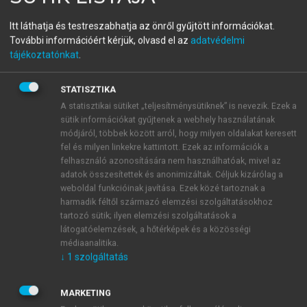
VÁGÁSI TÜNDE (SZERK.)
Tudásmegosztás,
Itt láthatja és testreszabhatja az önről gyűjtött információkat.
További információért kérjük, olvasd el az
adatvédelmi
információkezelés,
tájékoztatónkat
.
alkalmazhatóság III.
STATISZTIKA
Nyelvpedagógia
A statisztikai sütiket „teljesítménysütiknek” is nevezik. Ezek a
sütik információkat gyűjtenek a webhely használatának
módjáról, többek között arról, hogy milyen oldalakat keresett
fel és milyen linkekre kattintott. Ezek az információk a
menu_book
OLVASÁS
felhasználó azonosítására nem használhatóak, mivel az
adatok összesítettek és anonimizáltak. Céljuk kizárólag a
weboldal funkcióinak javítása. Ezek közé tartoznak a
harmadik féltől származó elemzési szolgáltatásokhoz
tartozó sütik; ilyen elemzési szolgáltatások a
3. Eredmények
látogatóelemzések, a hőtérképek és a közösségi
médiaanalitika.
↓
1
szolgáltatás
MARKETING