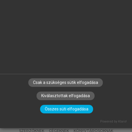
GYURIS BEÁTA (SZERK.)
Általános Nyelvészeti Tanulmányok
XXXV.
Csak a szükséges sütik elfogadása
Kiválasztottak elfogadása
Összes süti elfogadása
Powered by Klaro!
SZERZŐKNEK
CÉGEKNEK
KÖNYVTÁROSOKNAK