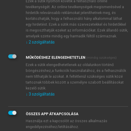
Ezek a sütik nyomon követik a felhasználó online
tevékenységét. Az online tevékenységek megismerésével a
hirdetők relevánsabb reklámokat jeleníthetnek meg, és
korlátozhatják, hogy a felhasználó hány alkalommal láthat
egy hirdetést. Ezek a sütik más szervezetekkel és hirdetőkkel
is megoszthatják ezeket az információkat. Ezek állandó sütik,
amelyek szinte mindig egy harmadik féltől származnak.
↓
2
szolgáltatás
MŰKÖDÉSHEZ ELENGEDHETETLEN
(mindig szükséges)
Ezek a sütik elengedhetetlenek az oldalunkon történő
böngészéshez,a funkciók használatához, és a felhasználók
nem tilthatják le azokat. A feltétlenül szükséges sütik közé
tartoznak többek között a személyre szabott beállításokat
kezelő sütik.
↓
3
szolgáltatás
ÖSSZES APP ÁTKAPCSOLÁSA
TARTALOMJEGYZÉK
Használja ezt a kapcsolót az összes alkalmazás
engedélyezéséhez/letiltásához.