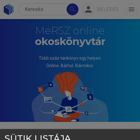
person
search
menu
BELÉPÉS
MeRSZ online
okoskönyvtár
Több száz tankönyv egy helyen.
Online. Bárhol. Bármikor.
SÜTIK LISTÁJA
FOGARASI KATALIN, ITTZÉS DÁNIEL, PUTZ MÓNIKA,