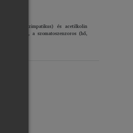
drenalin (szimpatikus) és acetilkolin
os (n. vagus), a szomatoszenzoros (hő,