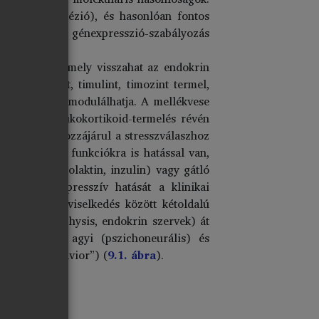
ekedés, adhézió), és hasonlóan fontos
ronokban is a génexpresszió-szabályozás
zabályozzák, mely visszahat az endokrin
timopoetint, timulint, timozint termel,
ek működését modulálhatja. A mellékvese
kéregben glükokortikoid-termelés révén
ely szintén hozzájárul a stresszválaszhoz
metabolikus funkciókra is hatással van,
 hormon, prolaktin, inzulin) vagy gátló
l immunszuppresszív hatását a klinikai
s a motoros viselkedés között kétoldalú
alamus, hypophysis, endokrin szervek) át
nak; vagyis agyi (pszichoneurális) és
sickness behavior”) (
9.1. ábra
).