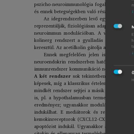
pszicho-neuroimmunológia fogalmát. A pszich
m
és ennek betegségekben való részvételét vizsgá
↓
Az idegrendszerben levő egyes sejtek fon
reprezentálják, fiziológiásan adaptív immunvá
M
neuroimmun modulációban. A vagus által med
E
kolinerg rendszert a gyulladás által aktivál
h
keresztül. Az acetilkolin gátolja a gyulladáske
t
↓
Ennek megfelelően jelen ismereteink a
neuroendokrin rendszerben ható és termelődő 
immunrendszer kommunikáció negatív visszacsa
Ö
A két rendszer
sok tekintetben
„közös nye
H
képesek, míg a klasszikus értelemben vett endo
mindkét rendszer sejtjei a másik rendszer med
is, pl. a hypothalamusban termelt CRH az e
eredményez; ugyanakkor modulálja a neuronál
indukálhat. E mediátorok és receptorok egy
kemokinreceptorok (CXCL12-CXCR4) a neurono
apoptózist indukál. Ugyanakkor a centrális és
citokin és ellenanyag termelésben, migrációba