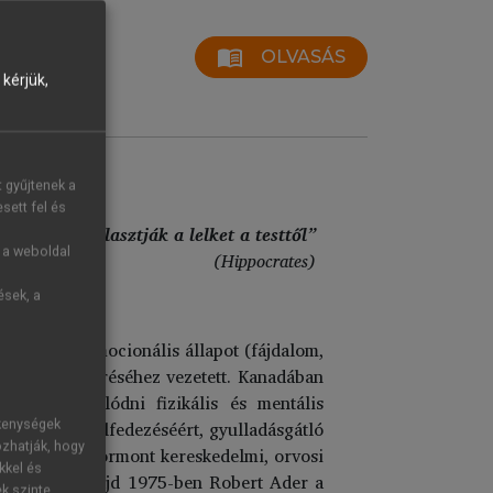
menu_book
OLVASÁS
kérjük,
t gyűjtenek a
sett fel és
rvosok elválasztják a lelket a testtől”
g a weboldal
(Hippocrates)
ések, a
galmát: az emocionális állapot (fájdalom,
ponse” felismeréséhez vezetett. Kanadában
 képes adaptálódni fizikális és mentális
 kortizon felfedezéséért, gyulladásgátló
ékenységek
ozhatják, hogy
t kapott. E hormont kereskedelmi, orvosi
kkel és
munológia, majd 1975-ben Robert Ader a
ek szinte