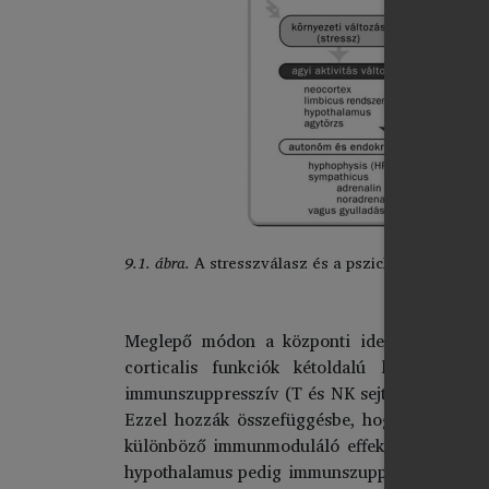
9.1. ábra.
A stresszválasz és a pszichoneuro-endo
Meglepő módon a központi idegrendszeri imm
corticalis funkciók kétoldalú limbikus sz
immunszuppresszív (T és NK sejtek), míg a job
Ezzel hozzák összefüggésbe, hogy jobb félte
különböző immunmoduláló effektussal járnak s
hypothalamus pedig immunszuppressziót okozhat