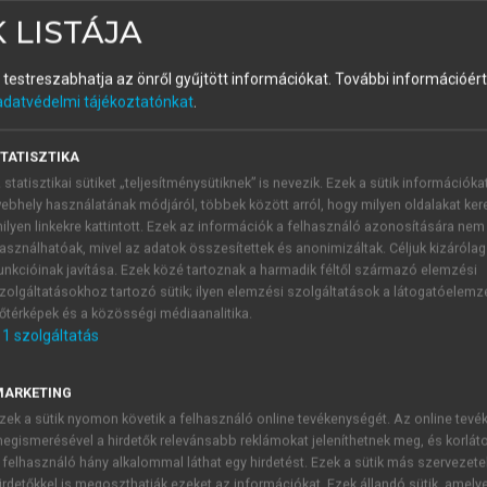
 LISTÁJA
NA CSILLA, RAJNAVÖLGYI ÉVA (SZERK.)
és testreszabhatja az önről gyűjtött információkat.
További információért 
adatvédelmi tájékoztatónkat
.
TATISZTIKA
roendokrin és neurális szabályozása
 statisztikai sütiket „teljesítménysütiknek” is nevezik. Ezek a sütik információka
ebhely használatának módjáról, többek között arról, hogy milyen oldalakat kere
„Napjaink nagy hibája, hogy az o
ilyen linkekre kattintott. Ezek az információk a felhasználó azonosítására nem
asználhatóak, mivel az adatok összesítettek és anonimizáltak. Céljuk kizáróla
unkcióinak javítása. Ezek közé tartoznak a harmadik féltől származó elemzési
zolgáltatásokhoz tartozó sütik; ilyen elemzési szolgáltatások a látogatóelemz
őtérképek és a közösségi médiaanalitika.
1
szolgáltatás
 Egyetem élettanász professzora vezette be a „homeostasis” fo
sgálta az autonóm idegrendszerre, mely a „fight or flight res
ellye János)
állatkísérletei bizonyították, hogy a szervezet
MARKETING
 az immunrendszer szerveiben is változások következnek be. A
zek a sütik nyomon követik a felhasználó online tevékenységét. Az online tev
egismerésével a hirdetők relevánsabb reklámokat jeleníthetnek meg, és korlát
, Philip S. Hench
és
Tadeus Reichstein
1950-ben orvosi Nobel-díja
 felhasználó hány alkalommal láthat egy hirdetést. Ezek a sütik más szervezete
 1949-ben. 1964-ben
George F. Solomon
vezette be a pszichoim
irdetőkkel is megoszthatják ezeket az információkat. Ezek állandó sütik, amely