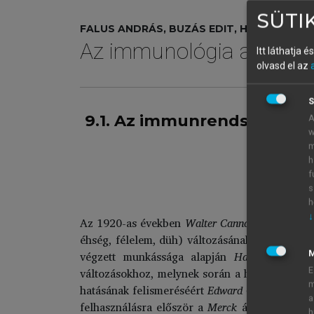
SÜTIK
FALUS ANDRÁS, BUZÁS EDIT, HOLUB MARIAN
Az immunológia alapjai
Itt láthatja 
olvasd el az
S
9.1. Az immunrendszer neu
A
w
m
h
f
s
h
↓
Az 1920-as években
Walter Cannon
, a Harvard
éhség, félelem, düh) változásának hatását viz
végzett munkássága alapján
Hans Sellye (S
változásokhoz, melynek során a hormonális és
E
m
hatásának felismeréséért
Edward Calvin Kendall
a
felhasználásra először a
Merck
állította elő
h