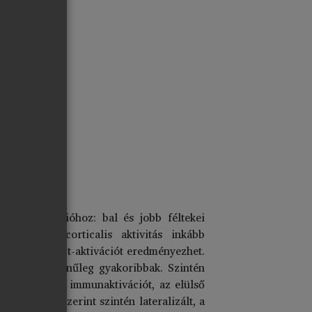
 agyi funkcióhoz: bal és jobb féltekei
ltekei neocorticalis aktivitás inkább
sal járó T-sejt-aktivációt eredményezhet.
ések valószínűleg gyakoribbak. Szintén
azális magvak immunaktivációt, az elülső
s adatok szerint szintén lateralizált, a