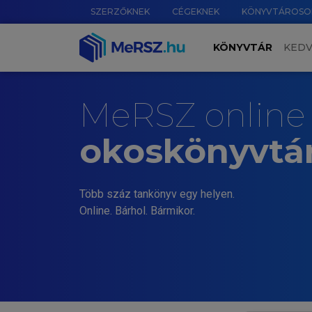
SZERZŐKNEK
CÉGEKNEK
KÖNYVTÁROSO
KÖNYVTÁR
KED
MeRSZ online
okoskönyvtá
Több száz tankönyv egy helyen.
Online. Bárhol. Bármikor.