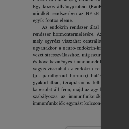
Egy közös állványprotein (RanBPM) a neuro
mindkét rendszerben az NF-κB transzkripciós
egyik fontos eleme.
Az endokrin rendszer által termelt horm
rendszer hormontermelésére. Az immun-endokr
mely egyrész visszahat centrális immunfunkc
ugyanakkor a neuro-endokrin-immun integráci
vezet stresszválaszhoz, míg neurális hatások 
és következményes immunmodulációhoz. A fels
vagyis visszahat az endokrin rendszerre. Az
(pl. parathyroid hormon) hatással rendelke
gyakorlatban, terápiásan is felhasználják. 
kapcsolat áll fenn, majd az agy három tovább
szabályozza az immunfunkciókat, mivel e s
immunfunkciók egymást kölcsönösen regulálják,