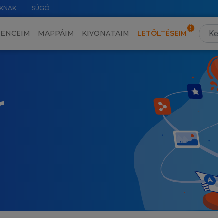
KNAK
SÚGÓ
VENCEIM
MAPPÁIM
KIVONATAIM
LETÖLTÉSEIM
r