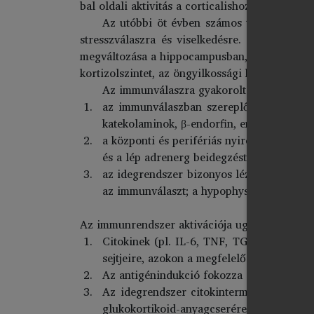
bal oldali aktivitás a corticalishoz hasonló 
Az utóbbi öt évben számos tanulmány viz
stresszválaszra és viselkedésre. Elsősorban
megváltozása a hippocampusban, prefrontalis k
kortizolszintet, az öngyilkossági hajlamot és a 
Az immunválaszra gyakorolt idegi-endokri
az immunválaszban szereplő sejtek többs
katekolaminok, β-endorfin, enkefalin recep
a központi és perifériás nyirokszervekben
és a lép adrenerg beidegzést kapnak);
az idegrendszer bizonyos léziói (pl. a hy
az immunválaszt; a hypophysis eltávolítá
Az immunrendszer aktivációja ugyanakkor jele
Citokinek (pl. IL-6, TNF, TGFβ), thymus
sejtjeire, azokon a megfelelő specifikus r
Az antigénindukció fokozza egyes hypotha
Az idegrendszer citokintermelő sejtjei (p
glukokortikoid-anyagcserére.