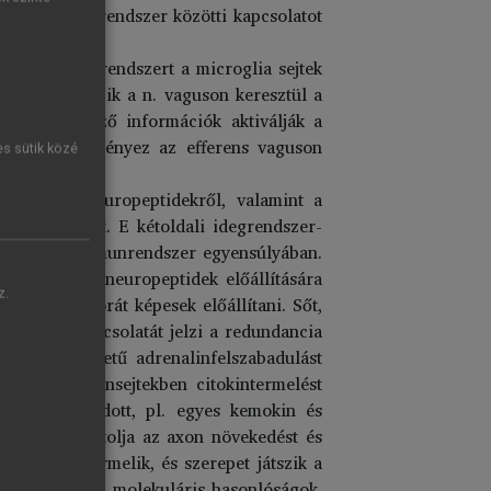
s az immunrendszer közötti kapcsolatot
az ősi immunrendszert a microglia sejtek
zerepet játszik a n. vaguson keresztül a
gvakba érkező információk aktiválják a
badulást eredményez az efferens vaguson
es sütik közé
 illetve neuropeptidekről, valamint a
 nem feltárt. E kétoldali idegrendszer-
 agy és az immunrendszer egyensúlyában.
ormonok és neuropeptidek előállítására
z.
nek egész sorát képesek előállítani. Sőt,
k szoros kapcsolatát jelzi a redundancia
ékvese eredetű adrenalinfelszabadulást
 míg az immunsejtekben citokintermelést
san adaptálódott, pl. egyes kemokin és
imuláció gátolja az axon növekedést és
ocyták is termelik, és szerepet játszik a
sben is vannak molekuláris hasonlóságok.