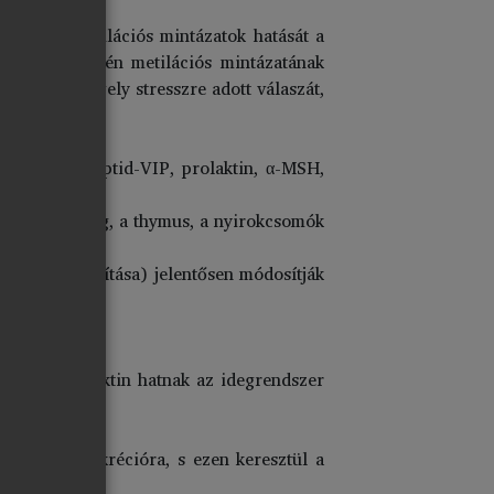
yez.
ősorban metilációs mintázatok hatását a
ktor (BDNF) gén metilációs mintázatának
a a HPA tengely stresszre adott válaszát,
ja:
estinalis peptid-VIP, prolaktin, α-MSH,
pithel kolinerg, a thymus, a nyirokcsomók
inak eltávolítása) jelentősen módosítják
z.
 ACTH, prolaktin hatnak az idegrendszer
. az ACTH-szekrécióra, s ezen keresztül a