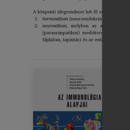
A központi idegrendszer két fő rendszerrel s
hormonálisan
(neuroendokrin), elsősorban 
neuronálisan
, melyben az autonóm (veget
(paraszimpatikus) mediátorok révén. A 
fájdalom, tapintás) és az enteralis neuro
Az
Im
El
El
chevron_right
Im
chevron_right
A 