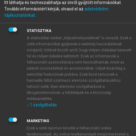
Itt láthatja és testreszabhatja az önről gyűjtött információkat.
CSILLA, RAJNAVÖLGYI ÉVA (SZERK.)
További információért kérjük, olvasd el az
adatvédelmi
Az immunológia alapjai
tájékoztatónkat
.
STATISZTIKA
menu_book
OLVASÁS
A statisztikai sütiket „teljesítménysütiknek” is nevezik. Ezek a
sütik információkat gyűjtenek a webhely használatának
módjáról, többek között arról, hogy milyen oldalakat keresett
fel és milyen linkekre kattintott. Ezek az információk a
felhasználó azonosítására nem használhatóak, mivel az
13. A klinikai immunológia alap-
adatok összesítettek és anonimizáltak. Céljuk kizárólag a
és speciális kérdései
weboldal funkcióinak javítása. Ezek közé tartoznak a
harmadik féltől származó elemzési szolgáltatásokhoz
tartozó sütik; ilyen elemzési szolgáltatások a
látogatóelemzések, a hőtérképek és a közösségi
médiaanalitika.
↓
1
szolgáltatás
MARKETING
Ezek a sütik nyomon követik a felhasználó online
tevékenységét. Az online tevékenységek megismerésével a