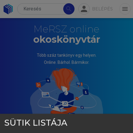
person
search
menu
BELÉPÉS
MeRSZ online
okoskönyvtár
Több száz tankönyv egy helyen.
Online. Bárhol. Bármikor.
SÜTIK LISTÁJA
FALUS ANDRÁS, BUZÁS EDIT, HOLUB MARIANNA