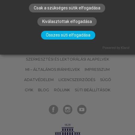
Csak a szükséges sütik elfogadása
Kiválasztottak elfogadása
Összes süti elfogadása
Powered by Klaro!
SZERZŐKNEK
CÉGEKNEK
KÖNYVTÁROSOKNAK
SZERKESZTÉSI ÉS LEKTORÁLÁSI ALAPELVEK
MI – ÁLTALÁNOS IRÁNYELVEK
IMPRESSZUM
ADATVÉDELEM
LICENCSZERZŐDÉS
SÚGÓ
GYIK
BLOG
RÓLUNK
SÜTI BEÁLLÍTÁSOK