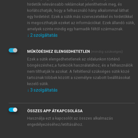
hirdetők relevánsabb reklámokat jeleníthetnek meg, és
korlátozhatják, hogy a felhasználó hány alkalommal láthat
egy hirdetést. Ezek a sütik más szervezetekkel és hirdetőkkel
is megoszthatják ezeket az információkat. Ezek állandó sütik,
amelyek szinte mindig egy harmadik féltől származnak.
↓
2
szolgáltatás
MŰKÖDÉSHEZ ELENGEDHETETLEN
(mindig szükséges)
Ezek a sütik elengedhetetlenek az oldalunkon történő
böngészéshez,a funkciók használatához, és a felhasználók
nem tilthatják le azokat. A feltétlenül szükséges sütik közé
tartoznak többek között a személyre szabott beállításokat
kezelő sütik.
↓
3
szolgáltatás
TARTALOMJEGYZÉK
ÖSSZES APP ÁTKAPCSOLÁSA
Használja ezt a kapcsolót az összes alkalmazás
engedélyezéséhez/letiltásához.
Az immunológia alapjai
Impresszum