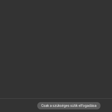
SZERZŐKNEK
CÉGEKNEK
KÖNYVTÁROSOKNAK
SZERKESZTÉSI ÉS LEKTORÁLÁSI ALAPELVEK
MI – ÁLTALÁNOS IRÁNYELVEK
IMPRESSZUM
ADATVÉDELEM
LICENCSZERZŐDÉS
SÚGÓ
GYIK
BLOG
RÓLUNK
SÜTI BEÁLLÍTÁSOK
Verzió: 2.7.2
Csak a szükséges sütik elfogadása