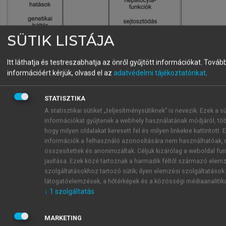
SÜTIK LISTÁJA
Itt láthatja és testreszabhatja az önről gyűjtött információkat.
Tovább
13.2.5. ábra.
A hisztamin forrásai és hatásai
információért kérjük, olvasd el az
adatvédelmi tájékoztatónkat
.
STATISZTIKA
Az azonnal felszabaduló, illetve később képződő
A statisztikai sütiket „teljesítménysütiknek” is nevezik. Ezek a sü
mediátorokat a
13.2.2. táblázat
mutatja be.
információkat gyűjtenek a webhely használatának módjáról, töb
hogy milyen oldalakat keresett fel és milyen linkekre kattintott. 
információk a felhasználó azonosítására nem használhatóak, 
13.2.2. táblázat.
A hízósejtekből és basophil granulocytákból fe
összesítettek és anonimizáltak. Céljuk kizárólag a weboldal fu
anyagok
javítása. Ezek közé tartoznak a harmadik féltől származó elem
Lipid
Biogén aminok
Citokinek
Kemotaktikus
E
szolgáltatásokhoz tartozó sütik; ilyen elemzési szolgáltatások
mediátorok
peptidek
látogatóelemzések, a hőtérképek és a közösségi médiaanalitik
↓
1
szolgáltatás
LTB
hisztamin
IL-3
neutrophil
prot
4
LTC
szerotonin
IL-4 IL-5
kemotaktikus
(h
4
MARKETING
LTD
Enzimek
IL-6
faktor
kon
4