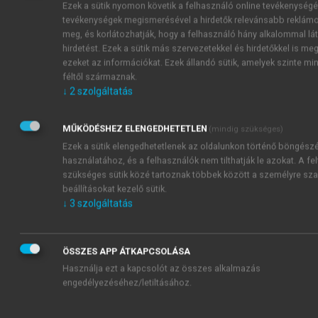
PAF
szerin-
IL-12
(NCF)
s
Ezek a sütik nyomon követik a felhasználó online tevékenységé
PGD
proteázok
IL-13
eosinophil
tevékenységek megismerésével a hirdetők relevánsabb reklámok
2
PAF
karboxipeptidáz-
GM-CSF
kemotaktikus
meg, és korlátozhatják, hogy a felhasználó hány alkalommal lá
hirdetést. Ezek a sütik más szervezetekkel és hirdetőkkel is me
PGD
A
TNFα
faktor
2
ezeket az információkat. Ezek állandó sütik, amelyek szinte mi
triptáz
TGFβ
(ECF-A)
féltől származnak.
(hízósejt)
↓
2
szolgáltatás
kininogenáz
A táblázatban előforduló rövidítések:
LT:
leukotrién,
PG:
prosz
PAF:
vérlemezke aktiváló faktor,
TGF:
transzformáló növekedé
MŰKÖDÉSHEZ ELENGEDHETETLEN
(mindig szükséges)
TNF:
tumornekrózis faktor
Ezek a sütik elengedhetetlenek az oldalunkon történő böngész
használatához, és a felhasználók nem tilthatják le azokat. A fel
szükséges sütik közé tartoznak többek között a személyre sza
beállításokat kezelő sütik.
↓
3
szolgáltatás
ÖSSZES APP ÁTKAPCSOLÁSA
Használja ezt a kapcsolót az összes alkalmazás
engedélyezéséhez/letiltásához.