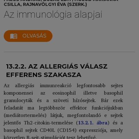
CSILLA, RAJNAVÖLGYI ÉVA (SZERK.)
Az immunológia alapjai
menu_book
OLVASÁS
13.2.2. AZ ALLERGIÁS VÁLASZ
EFFERENS SZAKASZA
Az allergiás immunreakció legfontosabb sejtes
komponensei az eosinophil illetve basophil
granulocyták és a szöveti hízósejtek. Bár ezek
feladatát ma legtöbbször effektor funkciójukban
(mediátortermelés) látjuk, megfontolandó e sejtek
jelentős Th2-citokin-termelése (
13.2.1. ábra
) és a
basophil sejtek CD40L (CD154) expressziója, amely
közvetlen B-sejt-stimulációt tesz lehetővé.