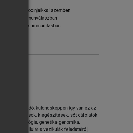
ériumokkal és toxinjaikkal szemben
mikrobiális immunválaszban
 antimikrobiális immunitásban
riumokkal szemben
égiái
iumokkal szemben
tivirális immunválaszban
l szemben
l szemben
agyon hosszú idő, különösképpen így van ez az
tásban
ntős módosulások, kiegészítések, sőt cáfolatok
telei
pl. a sejtbiológia, genetika-genomika,
 az extracelluláris vezikulák feladatairól,