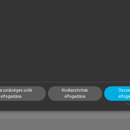
ALUS ANDRÁS, BUZÁS EDIT,
SZATMÁRI ZOLTÁN (SZERK.)
OLUB MARIANNA CSILLA,
Sport, életmód, egészség
AJNAVÖLGYI ÉVA (SZERK.)
z immunológia alapjai
a szükséges sütik
Kiválasztottak
Összes
elfogadása
elfogadása
elfog
Pow