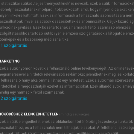
 statisztikai sütiket „teljesítménysütiknek” is nevezik. Ezek a sütik információka
ebhely használatának módjáról, többek között arról, hogy milyen oldalakat kere
NA CSILLA, RAJNAVÖLGYI ÉVA (SZERK.)
ilyen linkekre kattintott. Ezek az információk a felhasználó azonosítására nem
asználhatóak, mivel az adatok összesítettek és anonimizáltak. Céljuk kizáróla
unkcióinak javítása. Ezek közé tartoznak a harmadik féltől származó elemzési
zolgáltatásokhoz tartozó sütik; ilyen elemzési szolgáltatások a látogatóelemz
őtérképek és a közösségi médiaanalitika.
1
szolgáltatás
ellenére még ma is megoldatlan problémája az orvostudományn
MARKETING
 amikor nem a baktériumok szövetkárosító vagy toxikus hatás
zek a sütik nyomon követik a felhasználó online tevékenységét. Az online tev
életfontosságú szervek funkciózavarához, és gyakran a kering
egismerésével a hirdetők relevánsabb reklámokat jeleníthetnek meg, és korlát
dekben jelentősen megváltozott. A szepszis nem azonos a bac
 felhasználó hány alkalommal láthat egy hirdetést. Ezek a sütik más szervezete
ajdonképpen a SIRS egyik formája, mely infekció következtéb
irdetőkkel is megoszthatják ezeket az információkat. Ezek állandó sütik, amely
indig egy harmadik féltől származnak.
és, a csökkent perfúzió miatt kialakuló szervfunkciós zavarok
2
szolgáltatás
ravascularis koaguláció (DIC).
ŰKÖDÉSHEZ ELENGEDHETETLEN
(mindig szükséges)
zek a sütik elengedhetetlenek az oldalunkon történő böngészéshez,a funkciók
asználatához, és a felhasználók nem tilthatják le azokat. A feltétlenül szükség
artoznak többek között a személyre szabott beállításokat kezelő sütik.