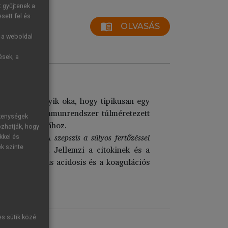
t gyűjtenek a
sett fel és
menu_book
OLVASÁS
g a weboldal
ések, a
ak. Ennek egyik oka, hogy tipikusan egy
a, hanem az immunrendszer túlméretezett
ékenységek
és összeomlásához.
ozhatják, hogy
teriaemiával. A
szepszis a súlyos fertőzéssel
kkel és
en jön létre. Jellemzi a citokinek és a
ek szinte
, a metabolikus acidosis és a koagulációs
es sütik közé