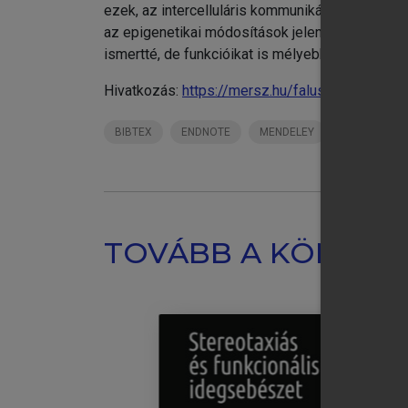
ezek, az intercelluláris kommunikációs struktúr
az epigenetikai módosítások jelentőségére és al
ismertté, de funkcióikat is mélyebben értjük. E
Hivatkozás:
https://mersz.hu/falus-buzas-holub
chevron_right
BIBTEX
ENDNOTE
MENDELEY
ZOTERO
Fü
Rö
Ér
Tá
TOVÁBB A KÖNYVT