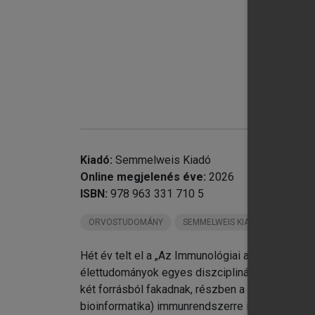
Kiadó:
Semmelweis Kiadó
Online megjelenés éve:
2026
ISBN:
978 963 331 710 5
ORVOSTUDOMÁNY
SEMMELWEIS KIADÓ KÖNYVEI
Hét év telt el a „Az Immunológiai alapjai” cím
élettudományok egyes diszciplináival, köztük a
két forrásból fakadnak, részben a szűken vett 
bioinformatika) immunrendszerre is vonatkozó er