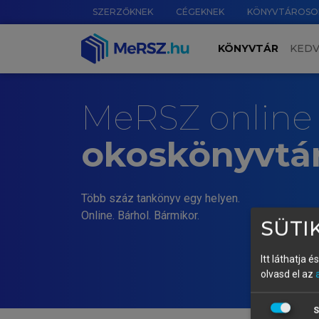
SZERZŐKNEK
CÉGEKNEK
KÖNYVTÁROSO
KÖNYVTÁR
KED
MeRSZ online
okoskönyvtá
Több száz tankönyv egy helyen.
Online. Bárhol. Bármikor.
SÜTIK
Itt láthatja 
olvasd el az
S