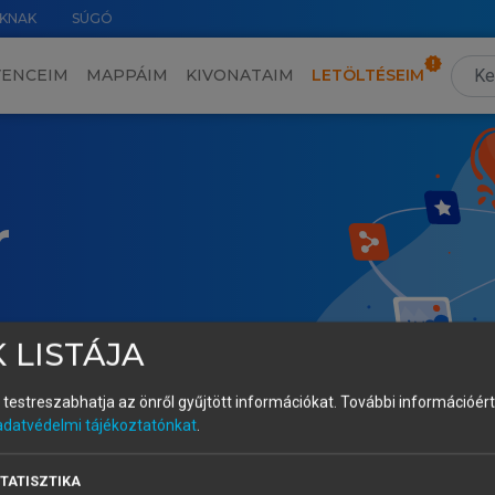
KNAK
SÚGÓ
VENCEIM
MAPPÁIM
KIVONATAIM
LETÖLTÉSEIM
r
 LISTÁJA
és testreszabhatja az önről gyűjtött információkat.
További információért 
adatvédelmi tájékoztatónkat
.
TATISZTIKA