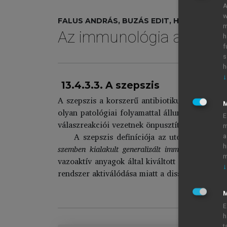
A
w
FALUS ANDRÁS, BUZÁS EDIT, HOLUB MARIAN
m
Az immunológia alapjai
h
f
s
h
↓
13.4.3.3. A szepszis
A szepszis a korszerű antibiotikum-terápia 
olyan patológiai folyamattal állunk szemben,
E
válaszreakciói vezetnek önpusztító módon az 
m
A szepszis definíciója az utóbbi évtize
a
szemben kialakult generalizált immunválasz;
tul
h
m
vazoaktív anyagok által kiváltott vérnyomáses
↓
rendszer aktiválódása miatt a disszeminált int
M
E
h
t