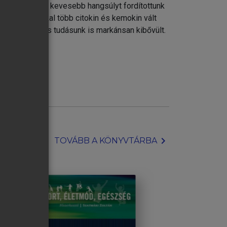
ológiai háttere
k. Akkor sokkal kevesebb hangsúlyt fordítottunk
nem csak sokkal több citokin és kemokin vált
kel kapcsolatos tudásunk is markánsan kibővült.
chevron_right
TOVÁBB A KÖNYVTÁRBA