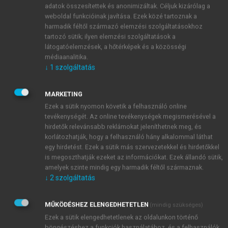
szemben pedig elsősorban a Th2-immunválasz, az
adatok összesítettek és anonimizáltak. Céljuk kizárólag a
ellenanyagközvetített reakciók dominálnak, ezen
weboldal funkcióinak javítása. Ezek közé tartoznak a
belül is kifejezetten az
IgE-
ellenanyag-termelés,
harmadik féltől származó elemzési szolgáltatásokhoz
tartozó sütik; ilyen elemzési szolgáltatások a
valamint az eosinophil granulocyták és a hízósejtek
látogatóelemzések, a hőtérképek és a közösségi
aktivitása a meghatározó. A hízósejtek gyulladásos és
médiaanalitika.
kemoattraktáns hatású mediátorok kibocsátásával,
↓
1
szolgáltatás
következményes neutrophil és eosinophil
granulocyta vonzásával elősegítik a lokális
MARKETING
immunválaszt (
13.4.13. ábra
).
Ezek a sütik nyomon követik a felhasználó online
tevékenységét. Az online tevékenységek megismerésével a
hirdetők relevánsabb reklámokat jeleníthetnek meg, és
korlátozhatják, hogy a felhasználó hány alkalommal láthat
egy hirdetést. Ezek a sütik más szervezetekkel és hirdetőkkel
is megoszthatják ezeket az információkat. Ezek állandó sütik,
amelyek szinte mindig egy harmadik féltől származnak.
↓
2
szolgáltatás
MŰKÖDÉSHEZ ELENGEDHETETLEN
(mindig szükséges)
Ezek a sütik elengedhetetlenek az oldalunkon történő
böngészéshez,a funkciók használatához, és a felhasználók