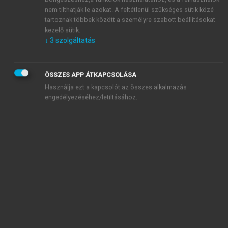
nem tilthatják le azokat. A feltétlenül szükséges sütik közé
tartoznak többek között a személyre szabott beállításokat
kezelő sütik.
↓
3
szolgáltatás
13.4.13. ábra.
Parazitákkal szembeni immunválasz
ÖSSZES APP ÁTKAPCSOLÁSA
Használja ezt a kapcsolót az összes alkalmazás
Éppen egyes paraziták nagy mérete miatt nem az
engedélyezéséhez/letiltásához.
intracelluláris, hanem az extracelluláris killing
mechanizmusok érvényesülnek, elsősorban az
antitestdependens celluláris citotoxicitás (ADCC).
Ebben az esetben az IgE és IgG közvetítik a
kapcsolatot a parazita és az effektor sejtek között. Az
ADCC-reakcióban részt vehetnek az eosinophil
granulocyták és az NK-sejtek vagy akár a
macrophagok is.
A gastrointestinalisan fertőző protozoonokkal
szemben tekintélyes mennyiségű IgA is termelődik