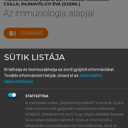
CSILLA, RAJNAVÖLGYI ÉVA (SZERK.)
Az immunológia alapjai
menu_book
OLVASÁS
SÜTIK LISTÁJA
13.4.8.2. Specifikus immunválasz
parazitákkal szemben
Itt láthatja és testreszabhatja az önről gyűjtött információkat.
Az intracellulárisan szaporodó protozoonokkal
További információért kérjük, olvasd el az
adatvédelmi
szembeni effektív immunválaszban – az
tájékoztatónkat
.
intracellulárisan szaporodó baktériumok elleni
immunválaszhoz hasonlóan – elsősorban a T-sejtes
STATISZTIKA
+
immunválaszon van a hangsúly, mind a CD4
, mind
A statisztikai sütiket „teljesítménysütiknek” is nevezik. Ezek a
+
a CD8
sejtek aktiválódnak.
sütik információkat gyűjtenek a webhely használatának
módjáról, többek között arról, hogy milyen oldalakat keresett
A vérben, testnedvekben szaporodó parazitákkal
fel és milyen linkekre kattintott. Ezek az információk a
és az extracelluláris térben megtalálható férgekkel
felhasználó azonosítására nem használhatóak, mivel az