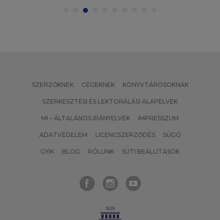
SZERZŐKNEK
CÉGEKNEK
KÖNYVTÁROSOKNAK
SZERKESZTÉSI ÉS LEKTORÁLÁSI ALAPELVEK
MI – ÁLTALÁNOS IRÁNYELVEK
IMPRESSZUM
ADATVÉDELEM
LICENCSZERZŐDÉS
SÚGÓ
GYIK
BLOG
RÓLUNK
SÜTI BEÁLLÍTÁSOK