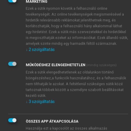
MARKETING
immunglobulinnal és komplementtel opszonizált,
Ezek a sütik nyomon követik a felhasználó online
FITC-cel jelölt
E. coli
t használnak. A vizsgálandó
tevékenységét. Az online tevékenységek megismerésével a
vérmintával való inkubációt követően a
hirdetők relevánsabb reklámokat jeleníthetnek meg, és
baktériumo(ka)t bekebelezett granulocyák és
korlátozhatják, hogy a felhasználó hány alkalommal láthat
monocyták százalékos aránya, valamint azok
egy hirdetést. Ezek a sütik más szervezetekkel és hirdetőkkel
is megoszthatják ezeket az információkat. Ezek állandó sütik,
aktivitása (a bekebelezett baktériumok száma) is
amelyek szinte mindig egy harmadik féltől származnak.
meghatározható áramlási citofluorometriával. Nem
↓
2
szolgáltatás
opszonizált baktériumok használata esetén az adott
vérminta opszonizáló képessége is vizsgálható.
MŰKÖDÉSHEZ ELENGEDHETETLEN
(mindig szükséges)
Ezek a sütik elengedhetetlenek az oldalunkon történő
böngészéshez,a funkciók használatához, és a felhasználók
nem tilthatják le azokat. A feltétlenül szükséges sütik közé
tartoznak többek között a személyre szabott beállításokat
kezelő sütik.
↓
3
szolgáltatás
ÖSSZES APP ÁTKAPCSOLÁSA
Használja ezt a kapcsolót az összes alkalmazás