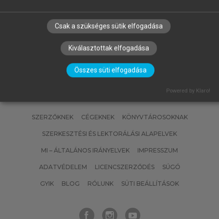
ÉVA (SZERK.)
Az immunológia alapjai
Csak a szükséges sütik elfogadása
Kiválasztottak elfogadása
Összes süti elfogadása
Powered by Klaro!
SZERZŐKNEK
CÉGEKNEK
KÖNYVTÁROSOKNAK
SZERKESZTÉSI ÉS LEKTORÁLÁSI ALAPELVEK
MI – ÁLTALÁNOS IRÁNYELVEK
IMPRESSZUM
ADATVÉDELEM
LICENCSZERZŐDÉS
SÚGÓ
GYIK
BLOG
RÓLUNK
SÜTI BEÁLLÍTÁSOK