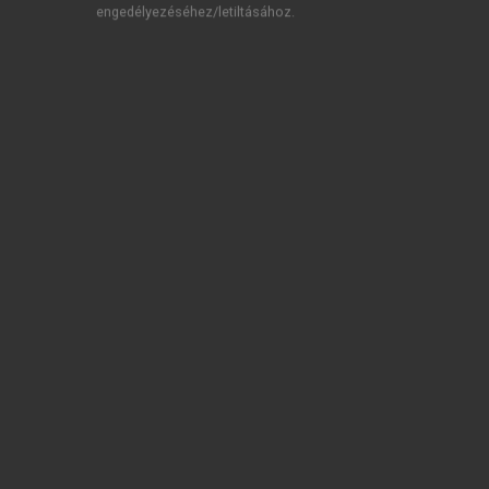
engedélyezéséhez/letiltásához.
TARTALOMJEGYZÉK
Az immunológia alapjai
Impresszum
Előszó
Előszó a második kiadáshoz