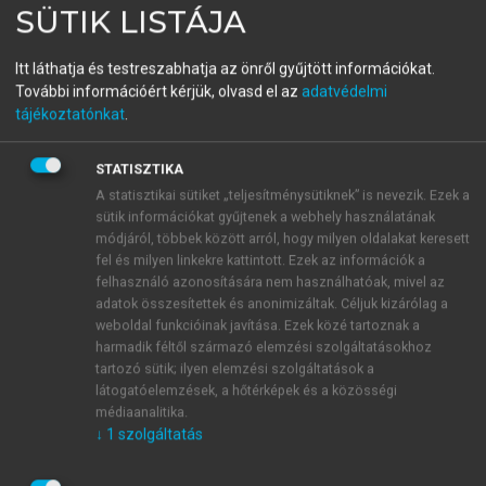
SÜTIK LISTÁJA
CSILLA, RAJNAVÖLGYI ÉVA (SZERK.)
Az immunológia alapjai
Itt láthatja és testreszabhatja az önről gyűjtött információkat.
További információért kérjük, olvasd el az
adatvédelmi
tájékoztatónkat
.
menu_book
OLVASÁS
STATISZTIKA
A statisztikai sütiket „teljesítménysütiknek” is nevezik. Ezek a
sütik információkat gyűjtenek a webhely használatának
14.16.2. A fagocitózis vizsgálata
módjáról, többek között arról, hogy milyen oldalakat keresett
fel és milyen linkekre kattintott. Ezek az információk a
A klasszikus módszer szerint szeparált monocytákat
felhasználó azonosítására nem használhatóak, mivel az
vagy granulocytákat együtt inkubálnak ellenanyaggal
adatok összesítettek és anonimizáltak. Céljuk kizárólag a
fedett vörösvérsejtekkel, valamint komplementtel
weboldal funkcióinak javítása. Ezek közé tartoznak a
opszonizált vagy natív élesztőrészecskékkel, majd
harmadik féltől származó elemzési szolgáltatásokhoz
mikroszkópban vizsgálják és számlálják a sejtek által
tartozó sütik; ilyen elemzési szolgáltatások a
látogatóelemzések, a hőtérképek és a közösségi
megkötött vagy bekebelezett részecskéket. Ezzel a
médiaanalitika.
teszttel mind az IgG-t kötő Fc-receptorok, mind a
↓
1
szolgáltatás
komplement- és a szénhidrátreceptorok által mediált
fagocitózis vizsgálható. Az újabb tesztek