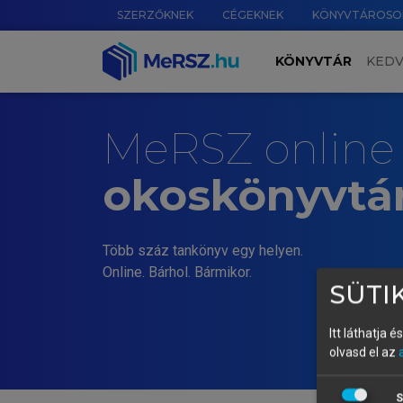
SZERZŐKNEK
CÉGEKNEK
KÖNYVTÁROSO
KÖNYVTÁR
KED
MeRSZ online
okoskönyvtá
Több száz tankönyv egy helyen.
Online. Bárhol. Bármikor.
SÜTIK
Itt láthatja 
olvasd el az
S