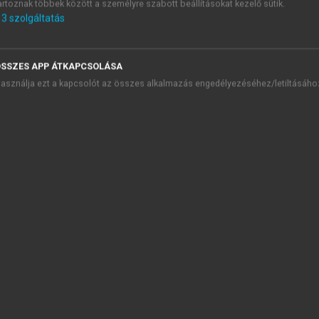
artoznak többek között a személyre szabott beállításokat kezelő sütik.
3
szolgáltatás
TARTALOMJEGYZÉK
SSZES APP ÁTKAPCSOLÁSA
asználja ezt a kapcsolót az összes alkalmazás engedélyezéséhez/letiltásáho
 immunológia alapjai
presszum
őszó
őszó a második kiadáshoz
munológiai alapfogalmak, sejtek, molekulák
veleszületett/természetes immunitás
szerzett/adaptív immunválasz
 immunválasz szabályozása
vezetés a klinikai immunológiába
13. A klinikai immunológia alap- és speciális kérdései
14. A legelterjedtebb immunológiai módszerek elve
14.1. CD-markerek vizsgálata
14.2. A vér sejtes összetétele