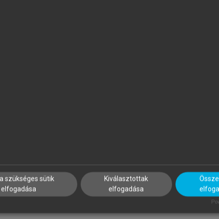
ALUS ANDRÁS, BUZÁS EDIT,
SZATMÁRI ZOLTÁN (SZERK.)
OLUB MARIANNA CSILLA,
Sport, életmód, egészség
AJNAVÖLGYI ÉVA (SZERK.)
z immunológia alapjai
a szükséges sütik
Kiválasztottak
Összes
elfogadása
elfogadása
elfog
Pow