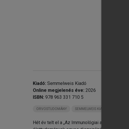
Kiadó:
Semmelweis Kiadó
Online megjelenés éve:
2026
ISBN:
978 963 331 710 5
ORVOSTUDOMÁNY
SEMMELWEIS KIADÓ KÖNYVEI
Hét év telt el a „Az Immunológiai alapjai” cím