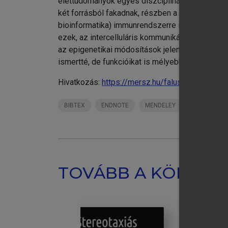
élettudományok egyes diszciplináival, köztük a
két forrásból fakadnak, részben a szűken vett 
bioinformatika) immunrendszerre is vonatkozó er
ezek, az intercelluláris kommunikációs struktúr
az epigenetikai módosítások jelentőségére és al
ismertté, de funkcióikat is mélyebben értjük. E
Hivatkozás:
https://mersz.hu/falus-buzas-holub
BIBTEX
ENDNOTE
MENDELEY
ZOTERO
Fü
Rö
TOVÁBB A KÖNYVT
Ér
Tá