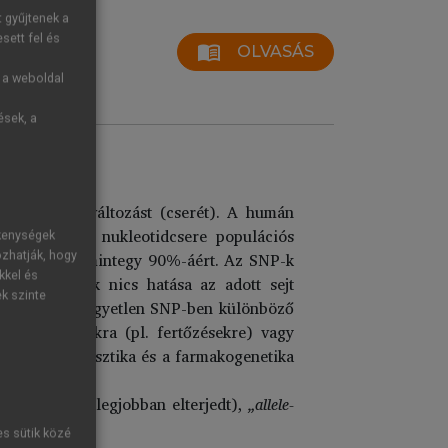
t gyűjtenek a
sett fel és
menu_book
OLVASÁS
g a weboldal
ések, a
dot érintő változást (cserét). A humán
 SNP-nek; a nukleotidcsere populációs
ékenységek
abilitásának mintegy 90%-áért. Az SNP-k
ozhatják, hogy
kkel és
gtöbb SNP-nek nics hatása az adott sejt
ek szinte
bi variánstól egyetlen SNP-ben különböző
eti faktorokra (pl. fertőzésekre) vagy
árhat a diagnosztika és a farmakogenetika
nsion”
(talán a legjobban elterjedt),
„allele-
es sütik közé