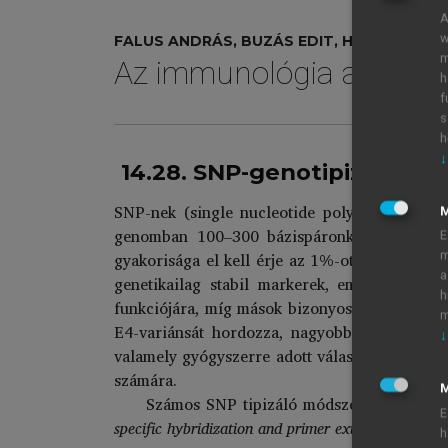
A
w
FALUS ANDRÁS, BUZÁS EDIT, HOLUB MARIAN
m
Az immunológia alapjai
h
f
s
h
↓
14.28. SNP-genotipizálás
SNP-nek (single nucleotide polymorphism) n
genomban 100–300 bázispáronként található
E
gyakorisága el kell érje az 1%-ot ahhoz, ho
m
a
genetikailag stabil markerek, emiatt biológ
h
funkciójára, míg mások bizonyos betegségekre
m
E4-variánsát hordozza, nagyobb valószínűsé
↓
valamely gyógyszerre adott válaszreakció jell
számára.
M
Számos SNP tipizáló módszer ismeretes, 
E
specific hybridization and primer extension”
(
bead
h