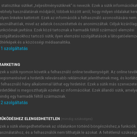
 statisztikai sütiket „teljesítménysütiknek” is nevezik. Ezek a sütik információka
ebhely használatának módjáról, többek között arról, hogy milyen oldalakat kere
NA CSILLA, RAJNAVÖLGYI ÉVA (SZERK.)
ilyen linkekre kattintott. Ezek az információk a felhasználó azonosítására nem
asználhatóak, mivel az adatok összesítettek és anonimizáltak. Céljuk kizáróla
unkcióinak javítása. Ezek közé tartoznak a harmadik féltől származó elemzési
zolgáltatásokhoz tartozó sütik; ilyen elemzési szolgáltatások a látogatóelemz
őtérképek és a közösségi médiaanalitika.
1
szolgáltatás
evezzük a DNS-szekvenciában bekövetkező, egyetlen nukleoti
MARKETING
 egy SNP. Azonban nem minden egyéni variációt tekintünk
zek a sütik nyomon követik a felhasználó online tevékenységét. Az online tev
gy SNP-nek nevezzük. Az SNP-k felelősek a humán genom vari
egismerésével a hirdetők relevánsabb reklámokat jeleníthetnek meg, és korlát
 felhasználó hány alkalommal láthat egy hirdetést. Ezek a sütik más szervezete
iai markerként használhatók a genetikai kutatásokban. A le
irdetőkkel is megoszthatják ezeket az információkat. Ezek állandó sütik, amely
 való hajlammal társulnak (pl. aki az apolipoprotein-E a töb
indig egy harmadik féltől származnak.
ggel lesz Alzheimer-kóros). Az SNP-k meghatározzák környez
2
szolgáltatás
egét, erősségét is. Az SNP-k feltérképezése óriási haszonnal j
ŰKÖDÉSHEZ ELENGEDHETETLEN
(mindig szükséges)
mint a PCR-RFLP, az allélspecifikus PCR, a
„single base exte
zek a sütik elengedhetetlenek az oldalunkon történő böngészéshez,a funkciók
 array
módszerrel kombinálva) és microarray módszerek.
asználatához, és a felhasználók nem tilthatják le azokat. A feltétlenül szükség