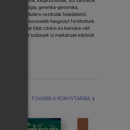
ntős módosulások, kiegészítések, sőt cáfolatok
pl. a sejtbiológia, genetika-genomika,
 az extracelluláris vezikulák feladatairól,
k. Akkor sokkal kevesebb hangsúlyt fordítottunk
nem csak sokkal több citokin és kemokin vált
kel kapcsolatos tudásunk is markánsan kibővült.
chevron_right
TOVÁBB A KÖNYVTÁRBA