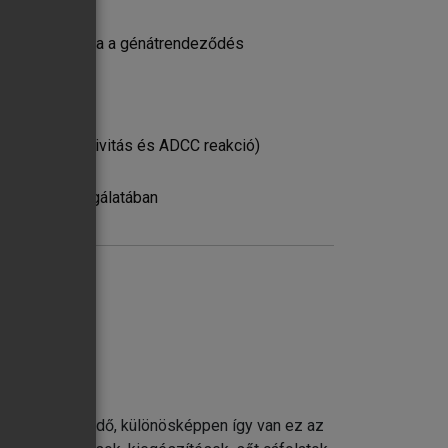
ódszerekkel
i diagnosztikája a génátrendeződés
izolálása
a
MC, NK-sejt-aktivitás és ADCC reakció)
ktivitás vizsgálatában
eghatározás fizikokémiai, immunkémiai és
i és biológiai módszerekkel
vizsgálata
agyon hosszú idő, különösképpen így van ez az