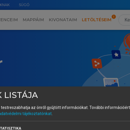
KNAK
SÚGÓ
VENCEIM
MAPPÁIM
KIVONATAIM
LETÖLTÉSEIM
r
 LISTÁJA
és testreszabhatja az önről gyűjtött információkat.
További információért 
adatvédelmi tájékoztatónkat
.
TATISZTIKA