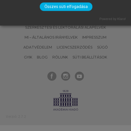
Összes süti elfogadása
SZERZŐKNEK
CÉGEKNEK
KÖNYVTÁROSOKNAK
Powered by Klaro!
SZERKESZTÉSI ÉS LEKTORÁLÁSI ALAPELVEK
MI – ÁLTALÁNOS IRÁNYELVEK
IMPRESSZUM
ADATVÉDELEM
LICENCSZERZŐDÉS
SÚGÓ
GYIK
BLOG
RÓLUNK
SÜTI BEÁLLÍTÁSOK
Verzió: 2.7.2