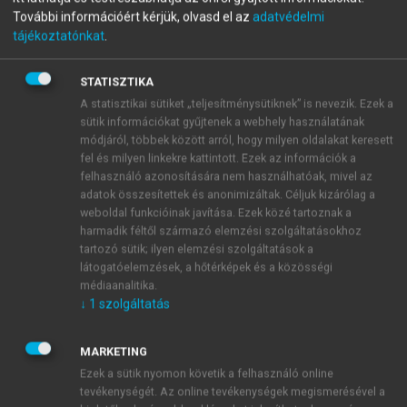
További információért kérjük, olvasd el az
adatvédelmi
Az áramlástan alapjai
tájékoztatónkat
.
STATISZTIKA
menu_book
OLVASÁS
A statisztikai sütiket „teljesítménysütiknek” is nevezik. Ezek a
sütik információkat gyűjtenek a webhely használatának
módjáról, többek között arról, hogy milyen oldalakat keresett
fel és milyen linkekre kattintott. Ezek az információk a
Megoldások
felhasználó azonosítására nem használhatóak, mivel az
adatok összesítettek és anonimizáltak. Céljuk kizárólag a
weboldal funkcióinak javítása. Ezek közé tartoznak a
harmadik féltől származó elemzési szolgáltatásokhoz
tartozó sütik; ilyen elemzési szolgáltatások a
látogatóelemzések, a hőtérképek és a közösségi
médiaanalitika.
↓
1
szolgáltatás
MARKETING
Ezek a sütik nyomon követik a felhasználó online
tevékenységét. Az online tevékenységek megismerésével a