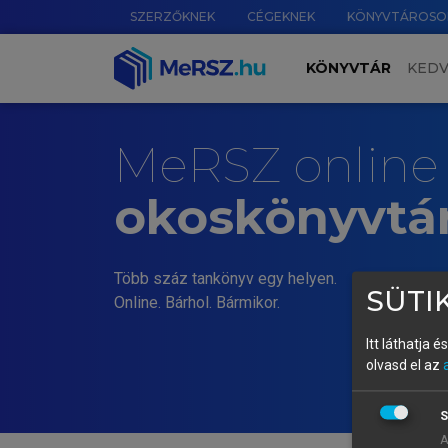
SZERZŐKNEK
CÉGEKNEK
KÖNYVTÁROSO
KÖNYVTÁR
KED
MeRSZ online
okoskönyvtá
Több száz tankönyv egy helyen.
SÜTIK
Online. Bárhol. Bármikor.
Itt láthatja 
olvasd el az
S
A