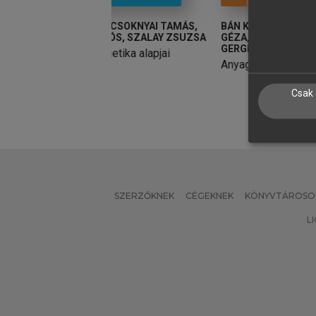
S, CSOKNYAI TAMÁS,
BÁN KRISZTIÁN PÉTER, KATONA
K
KLÓS, SZALAY ZSUZSA
GÉZA, HLINKA JÓZSEF, SZABADOS
E
GERGELY
rgetika alapjai
a
Anyagtechnológiai példatár
Csak 
SZERZŐKNEK
CÉGEKNEK
KÖNYVTÁROSO
L