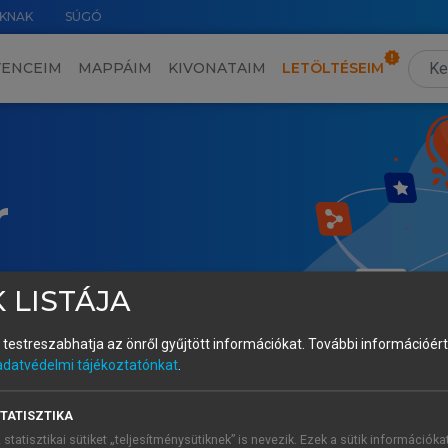
KNAK
SÚGÓ
VENCEIM
MAPPÁIM
KIVONATAIM
LETÖLTÉSEIM
r
 LISTÁJA
és testreszabhatja az önről gyűjtött információkat.
További információért 
adatvédelmi tájékoztatónkat
.
TATISZTIKA
 statisztikai sütiket „teljesítménysütiknek” is nevezik. Ezek a sütik információka