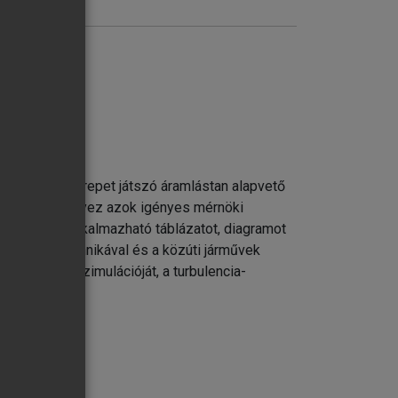
én fontos szerepet játszó áramlástan alapvető
lapjai
y hangsúlyt helyez azok igényes mérnöki
ségben jól alkalmazható táblázatot, diagramot
rna méréstechnikával és a közúti járművek
 numerikus szimulációját, a turbulencia-