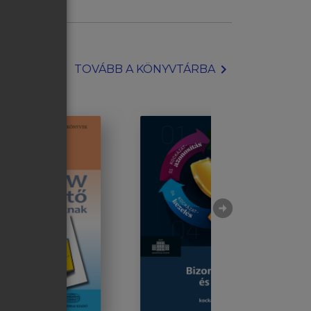
chevron_right
TOVÁBB A KÖNYVTÁRBA
arrow_circle_right