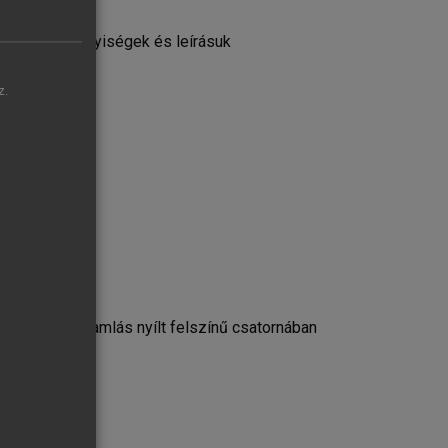
t fizikai mennyiségek és leírásuk
z.
a csőben, áramlás nyílt felszínű csatornában