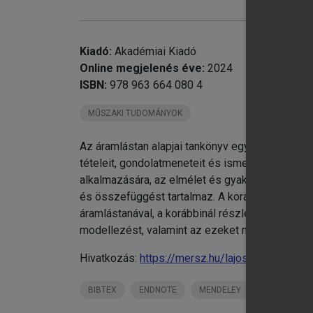
Kiadó:
Akadémiai Kiadó
Online megjelenés éve:
2024
chevron_right
ISBN:
978 963 664 080 4
MŰSZAKI TUDOMÁNYOK
chevron_right
11
Az áramlástan alapjai tankönyv egységes szelle
chevron_right
12
tételeit, gondolatmeneteit és ismereteit. Az e
Fe
alkalmazására, az elmélet és gyakorlat szerve
Ma
és összefüggést tartalmaz. A korábbi kiadásokh
Ma
áramlástanával, a korábbinál részletesebben tár
Né
modellezést, valamint az ezeket megalapozó i
An
Hivatkozás:
https://mersz.hu/lajos-az-aramlasta
Fr
Né
BIBTEX
ENDNOTE
MENDELEY
ZOTERO
Hi