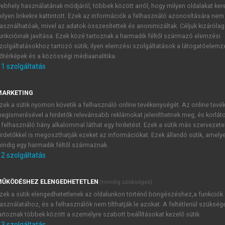
ebhely használatának módjáról, többek között arról, hogy milyen oldalakat kere
ilyen linkekre kattintott. Ezek az információk a felhasználó azonosítására nem
asználhatóak, mivel az adatok összesítettek és anonimizáltak. Céljuk kizáróla
unkcióinak javítása. Ezek közé tartoznak a harmadik féltől származó elemzési
zolgáltatásokhoz tartozó sütik; ilyen elemzési szolgáltatások a látogatóelemz
őtérképek és a közösségi médiaanalitika.
1
szolgáltatás
A Borda–Carnot-átmenet
MARKETING
zek a sütik nyomon követik a felhasználó online tevékenységét. Az online tev
egismerésével a hirdetők relevánsabb reklámokat jeleníthetnek meg, és korlát
 felhasználó hány alkalommal láthat egy hirdetést. Ezek a sütik más szervezete
irdetőkkel is megoszthatják ezeket az információkat. Ezek állandó sütik, amely
indig egy harmadik féltől származnak.
TARTALOMJEGYZÉK
2
szolgáltatás
 áramlástan alapjai • Egyetemi tankönyv, 5. átdolgozott és kibőví
ŰKÖDÉSHEZ ELENGEDHETETLEN
(mindig szükséges)
presszum
zek a sütik elengedhetetlenek az oldalunkon történő böngészéshez,a funkciók
asználatához, és a felhasználók nem tilthatják le azokat. A feltétlenül szükség
vezetés
artoznak többek között a személyre szabott beállításokat kezelő sütik.
szönetnyilvánítás
3
szolgáltatás