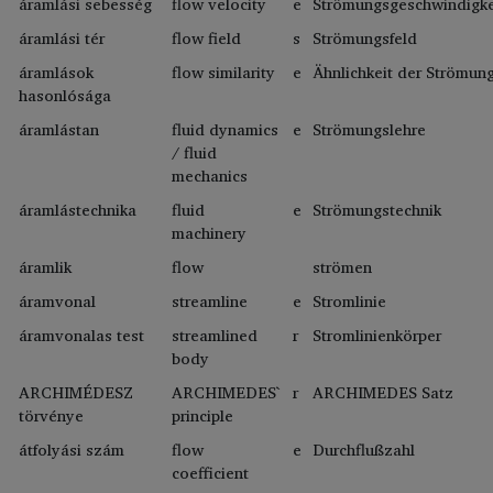
áramlási sebesség
flow velocity
e
Strömungsgeschwindigke
áramlási tér
flow field
s
Strömungsfeld
áramlások
flow similarity
e
Ähnlichkeit der Strömun
hasonlósága
áramlástan
fluid dynamics
e
Strömungslehre
/ fluid
mechanics
áramlástechnika
fluid
e
Strömungstechnik
machinery
áramlik
flow
strömen
áramvonal
streamline
e
Stromlinie
áramvonalas test
streamlined
r
Stromlinienkörper
body
ARCHIMÉDESZ
ARCHIMEDES`
r
ARCHIMEDES Satz
törvénye
principle
átfolyási szám
flow
e
Durchflußzahl
coefficient