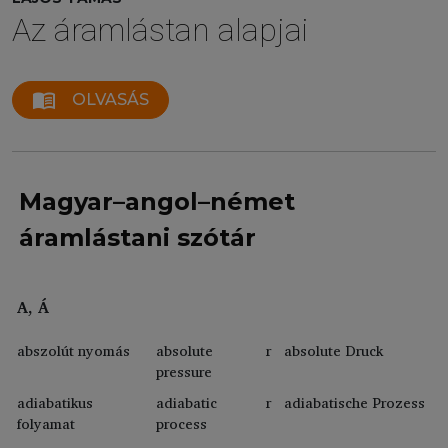
Az áramlástan alapjai
menu_book
OLVASÁS
Magyar–angol–német
áramlástani szótár
A, Á
abszolút nyomás
absolute
r
absolute Druck
pressure
adiabatikus
adiabatic
r
adiabatische Prozess
folyamat
process