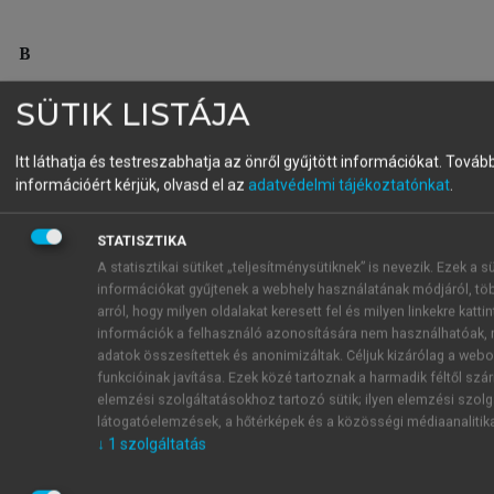
B
belépési
entrance / inlet
s
Eintrittsgebiet
SÜTIK LISTÁJA
tartomány
region
belépési
entrance / inlet
r
Eintrittsverlust
Itt láthatja és testreszabhatja az önről gyűjtött információkat.
Tovább
veszteség
loss
információért kérjük, olvasd el az
adatvédelmi tájékoztatónkat
.
BERNOULLI–
BERNOULLI
e
BERNOULLIsche
egyenlet
equation
Gleichung
STATISZTIKA
A statisztikai sütiket „teljesítménysütiknek” is nevezik. Ezek a sü
beszívó
inlet orifice
e
Einsaugmessblende
információkat gyűjtenek a webhely használatának módjáról, tö
mérőperem
plate
arról, hogy milyen oldalakat keresett fel és milyen linkekre kattin
beszívó tölcsér
inlet cone
r
Einlauftrichter / r
információk a felhasználó azonosítására nem használhatóak, 
Einsaugtrichter
adatok összesítettek és anonimizáltak. Céljuk kizárólag a webo
funkcióinak javítása. Ezek közé tartoznak a harmadik féltől sz
BORDA–
BORDA–
e
plötzliche
elemzési szolgáltatásokhoz tartozó sütik; ilyen elemzési szolg
CARNOT–idom
CARNOT
Querschnittserweiterung
látogatóelemzések, a hőtérképek és a közösségi médiaanalitik
/ ~ átmenet
transition
↓
1
szolgáltatás
BOURDON–
BOURDON
s
BOURDON–Manometer
csöves
ga(u)ge