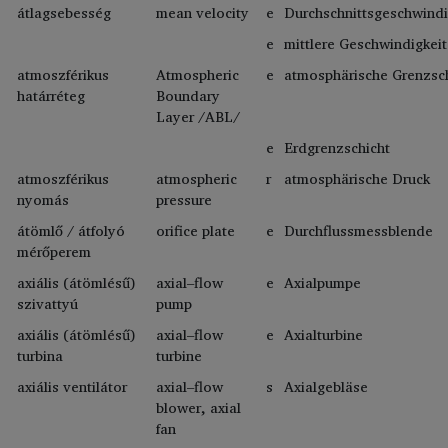
átlagsebesség
mean velocity
e
Durchschnittsgeschwindi
e
mittlere Geschwindigkeit
atmoszférikus
Atmospheric
e
atmosphärische Grenzsch
határréteg
Boundary
Layer /ABL/
e
Erdgrenzschicht
atmoszférikus
atmospheric
r
atmosphärische Druck
nyomás
pressure
átömlő / átfolyó
orifice plate
e
Durchflussmessblende
mérőperem
axiális (átömlésű)
axial–flow
e
Axialpumpe
szivattyú
pump
axiális (átömlésű)
axial–flow
e
Axialturbine
turbina
turbine
axiális ventilátor
axial–flow
s
Axialgebläse
blower, axial
fan