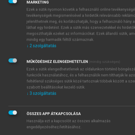
MARKETING
manométer
manometer
Ezek a sütik nyomon követik a felhasználó online tevékenységé
buborék
bubble
e
Blase
tevékenységek megismerésével a hirdetők relevánsabb reklám
jeleníthetnek meg, és korlátozhatják, hogy a felhasználó hány 
BUCKINGHAM–
BUCKINGHAM’s
e
BUCKINGHAMsche p
láthat egy hirdetést. Ezek a sütik más szervezetekkel és hirdetők
féle p elmélet
p THEOREM
Theorie
megoszthatják ezeket az információkat. Ezek állandó sütik, am
mindig egy harmadik féltől származnak.
↓
2
szolgáltatás
C
MŰKÖDÉSHEZ ELENGEDHETETLEN
(mindig szükséges)
centripetális
centripetal
e
Zentripetalbeschleunigung
Ezek a sütik elengedhetetlenek az oldalunkon történő böngész
gyorsulás
acceleration
funkciók használatához, és a felhasználók nem tilthatják le azo
CHÉZY–
CHÉZY
e
CHÉZYsche Gleichung
feltétlenül szükséges sütik közé tartoznak többek között a sz
egyenlet
equation /
szabott beállításokat kezelő sütik.
formula
↓
3
szolgáltatás
CHÉZY–
CHÉZY
r
CHÉZY–Koeffizient
tényező
coefficient
ÖSSZES APP ÁTKAPCSOLÁSA
COANDA
COANDA
r
COANDA–Effekt
Használja ezt a kapcsolót az összes alkalmazás
effektus
effect
engedélyezéséhez/letiltásához.
CORIOLIS
CORIOLIS
e
CORIOLIS–