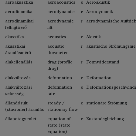
aeroakusztika
aeroacoustics
e
Aeroakustik
aerodinamika
aerodynamics
e
Aerodynamik
aerodinamikai
aerodynamic
r
aerodynamische Auftrie
felhajtóerő
lift
akusztika
acoustics
e
Akustik
akusztikai
acoustic
r
akustische Strömungsme
áramlásmérő
flowmeter
alakellenállás
drag (profile
r
Formwiderstand
drag)
alakváltozás
deformation
e
Deformation
alakváltozási
deformation
e
Deformationsgeschwindi
sebesség
rate
állandósult
steady /
e
stationäre Strömung
(stacioner) áramlás
stationary flow
állapotegyenlet
equation of
e
Zustandsgleichung
state (state
equation)