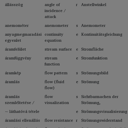
állásszög
angle of
r
Anstellwinkel
incidence /
attack
anemométer
anemometer
s
Anemometer
anyagmegmaradási
continuity
e
Kontinuitätsgleichung
egyenlet
equation
áramfelület
stream surface
e
Stromfläche
áramfüggvény
stream
e
Stromfunktion
function
áramkép
flow pattern
s
Strömungsbild
áramlás
flow (fluid
e
Strömung
flow)
áramlás
flow
s
Sichtbarmachen der
szemléltetése /
visualization
Strömung,
~ láthatóvá tétele
e
Strömungsvisualisierung
áramlási ellenállás
flow resistance
r
Strömungswiderstand