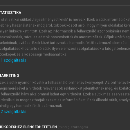
TATISZTIKA
 statisztikai sütiket „teljesítménysütiknek” is nevezik. Ezek a sütik információka
ebhely használatának módjáról, többek között arról, hogy milyen oldalakat kere
ilyen linkekre kattintott. Ezek az információk a felhasználó azonosítására nem
asználhatóak, mivel az adatok összesítettek és anonimizáltak. Céljuk kizáróla
unkcióinak javítása. Ezek közé tartoznak a harmadik féltől származó elemzési
zolgáltatásokhoz tartozó sütik; ilyen elemzési szolgáltatások a látogatóelemz
őtérképek és a közösségi médiaanalitika.
1
szolgáltatás
, illetve oldja meg a következő feladatokat!
MARKETING
zek a sütik nyomon követik a felhasználó online tevékenységét. Az online tev
egismerésével a hirdetők relevánsabb reklámokat jeleníthetnek meg, és korlát
yamatok leírásánál használt mennyiségeket! Jelölje be, hogy e
 felhasználó hány alkalommal láthat egy hirdetést. Ezek a sütik más szervezete
irdetőkkel is megoszthatják ezeket az információkat. Ezek állandó sütik, amely
indig egy harmadik féltől származnak.
2
szolgáltatás
a Lagrange-féle és az Euler-féle leírási mód? Fel tudna írni e
ŰKÖDÉSHEZ ELENGEDHETETLEN
(mindig szükséges)