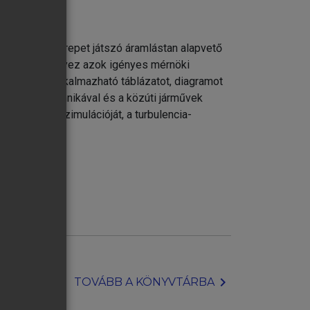
én fontos szerepet játszó áramlástan alapvető
y hangsúlyt helyez azok igényes mérnöki
ségben jól alkalmazható táblázatot, diagramot
rna méréstechnikával és a közúti járművek
 numerikus szimulációját, a turbulencia-
chevron_right
TOVÁBB A KÖNYVTÁRBA