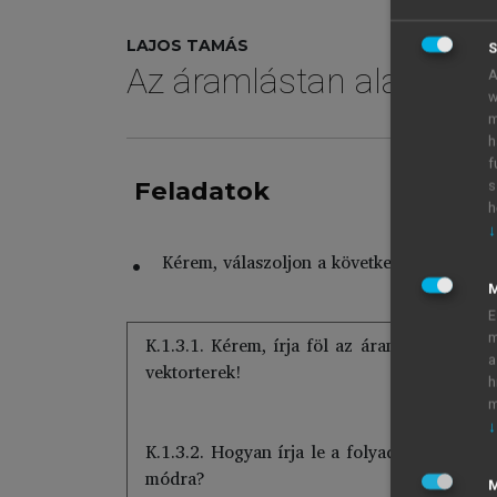
LAJOS TAMÁS
S
Az áramlástan alapjai
A
w
m
h
f
Feladatok
s
h
↓
Kérem, válaszoljon a következő kérdésekre
E
m
K.1.3.1. Kérem, írja föl az áramlástani fol
a
vektorterek!
h
m
↓
K.1.3.2. Hogyan írja le a folyadék mozgását 
módra?
M