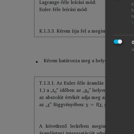
Lagrange-féle leírási mód:
E
Euler-féle leírási mód:
h
t
↓
K.1.3.3. Kérem írja fel a megismert erőtere
Ö
H
Kérem határozza meg a helyes megállapítá
T.1.3.1. Az Euler-féle áramlás leírási mód
1.) a „t
” időben az „
s
” helyen lévő folyad
0
0
az abszolút értékét adja meg az „
r
” hely és 
az „
r
” függvényében:
v
= f(
r
,
s
); 4.) a fol
0
A következő leckében megismerjük, illetv
áramlástani interpretációt adni.