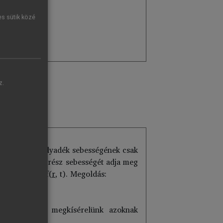
es sütik közé
 megadásával!
z.
s
, t); 2.) a folyadék sebességének csak
0
lévő folyadékrész sebességét adja meg
ényében:
v
= f(
r
, t). Megoldás:
űveleteket, és megkísérelünk azoknak