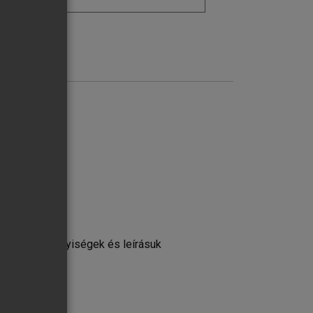
tett kiadás
t fizikai mennyiségek és leírásuk
ék