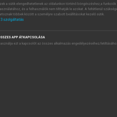
zek a sütik elengedhetetlenek az oldalunkon történő böngészéshez,a funkciók
asználatához, és a felhasználók nem tilthatják le azokat. A feltétlenül szükség
artoznak többek között a személyre szabott beállításokat kezelő sütik.
3
szolgáltatás
k térerősség vektorainak összefüggéseit a koordináta-rendszer
SSZES APP ÁTKAPCSOLÁSA
asználja ezt a kapcsolót az összes alkalmazás engedélyezéséhez/letiltásáho
s(ok)at!
ékrész helyzetét határozza meg a „t” idő függvényében:
v
= f(
a „t” idő függvényében:|
v
| = f(
r
, t); 3.) a „t” időben
s
helyen 
0
yadék sebességvektorát adja meg a „t” idő és az „
r
” hely függv
e átismételjük a skalár- és vektortereknél alkalmazott m