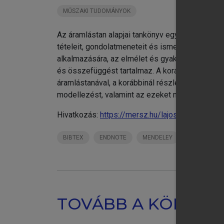
MŰSZAKI TUDOMÁNYOK
Fe
Ma
Az áramlástan alapjai tankönyv egységes szelle
Ma
tételeit, gondolatmeneteit és ismereteit. Az e
Né
alkalmazására, az elmélet és gyakorlat szerve
An
és összefüggést tartalmaz. A korábbi kiadásokh
Fr
áramlástanával, a korábbinál részletesebben tár
Né
modellezést, valamint az ezeket megalapozó i
Hi
Hivatkozás:
https://mersz.hu/lajos-az-aramlasta
Aj
chevron_right
Me
BIBTEX
ENDNOTE
MENDELEY
ZOTERO
TOVÁBB A KÖNYVT