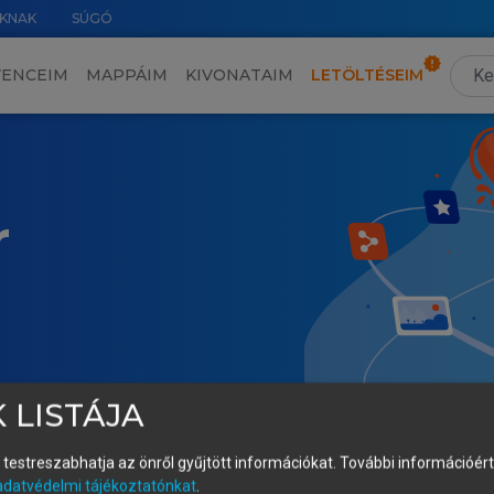
KNAK
SÚGÓ
VENCEIM
MAPPÁIM
KIVONATAIM
LETÖLTÉSEIM
r
 LISTÁJA
és testreszabhatja az önről gyűjtött információkat.
További információért 
adatvédelmi tájékoztatónkat
.