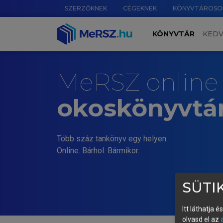
SZERZŐKNEK
CÉGEKNEK
KÖNYVTÁROSO
KÖNYVTÁR
KED
MeRSZ online
okoskönyvtá
Több száz tankönyv egy helyen.
Online. Bárhol. Bármikor.
SÜTIK
Itt láthatja 
olvasd el az