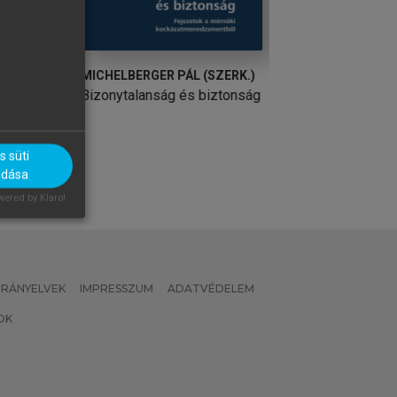
MICHELBERGER PÁL (SZERK.)
GARBAI LÁSZLÓ, 
Bizonytalanság és biztonság
Távhőellátás, hősz
 süti
adása
ered by Klaro!
 IRÁNYELVEK
IMPRESSZUM
ADATVÉDELEM
OK