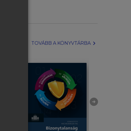
chevron_right
TOVÁBB A KÖNYVTÁRBA
arrow_circle_right