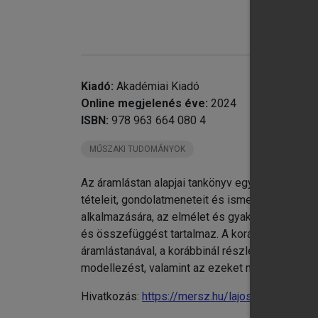
chevron_right
4.
chevron_right
5.
chevron_right
6.
chevron_right
7.
chevron_right
8.
Kiadó:
Akadémiai Kiadó
chevron_right
9.
Online megjelenés éve:
2024
chevron_right
10
ISBN:
978 963 664 080 4
chevron_right
11
MŰSZAKI TUDOMÁNYOK
chevron_right
12
Fe
Az áramlástan alapjai tankönyv egységes szelle
Ma
tételeit, gondolatmeneteit és ismereteit. Az e
Ma
alkalmazására, az elmélet és gyakorlat szerve
Né
és összefüggést tartalmaz. A korábbi kiadásokh
An
áramlástanával, a korábbinál részletesebben tár
Fr
modellezést, valamint az ezeket megalapozó i
Né
Hivatkozás:
https://mersz.hu/lajos-az-aramlasta
Hi
Aj