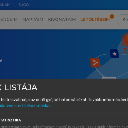
KNAK
SÚGÓ
VENCEIM
MAPPÁIM
KIVONATAIM
LETÖLTÉSEIM
r
 LISTÁJA
és testreszabhatja az önről gyűjtött információkat.
További információért 
adatvédelmi tájékoztatónkat
.
TATISZTIKA
 statisztikai sütiket „teljesítménysütiknek” is nevezik. Ezek a sütik információka