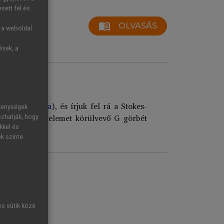
sett fel és
menu_book
OLVASÁS
g a weboldal
ések, a
etet (
2.8. ábra
), és írjuk fel rá a Stokes-
ékenységek
ánál a felületelemet körülvevő G görbét
ozhatják, hogy
kkel és
ek szinte
tett kiadás
es sütik közé