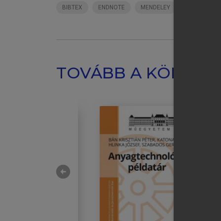
BIBTEX
ENDNOTE
MENDELEY
ZOTERO
chevron_right
Me
TOVÁBB A KÖNYVT
arrow_circle_left