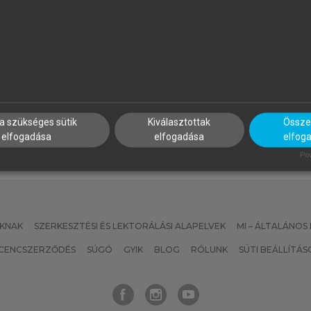
UN RÓBERT (SZERK.)
GRÄFF JÓZSEF
nergiatárolási és
LabVIEW bevezető
kkumulátoripari alapismeretek
mechatronikusoknak
a szükséges sütik
Kiválasztottak
Összes
elfogadása
elfogadása
elfog
Pow
KNAK
SZERKESZTÉSI ÉS LEKTORÁLÁSI ALAPELVEK
MI – ÁLTALÁNOS
ICENCSZERZŐDÉS
SÚGÓ
GYIK
BLOG
RÓLUNK
SÜTI BEÁLLÍTÁS