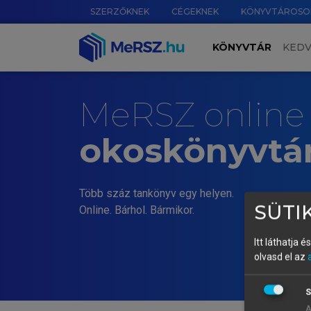
SZERZŐKNEK
CÉGEKNEK
KÖNYVTÁROSO
KÖNYVTÁR
KED
MeRSZ online
okoskönyvtá
Több száz tankönyv egy helyen.
SÜTIK
Online. Bárhol. Bármikor.
Itt láthatja 
olvasd el az
S
A