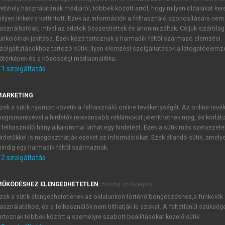
ebhely használatának módjáról, többek között arról, hogy milyen oldalakat kere
ilyen linkekre kattintott. Ezek az információk a felhasználó azonosítására nem
asználhatóak, mivel az adatok összesítettek és anonimizáltak. Céljuk kizáróla
unkcióinak javítása. Ezek közé tartoznak a harmadik féltől származó elemzési
zolgáltatásokhoz tartozó sütik; ilyen elemzési szolgáltatások a látogatóelemz
őtérképek és a közösségi médiaanalitika.
1
szolgáltatás
A sebességtér rotációja
MARKETING
tagsággal és dϑ középponti szöggel jellemzett dA elemi felül
zek a sütik nyomon követik a felhasználó online tevékenységét. Az online tev
2
onal menti integrálja, a Γ[m
/s]-val jelölt
cirkuláció
számítás
egismerésével a hirdetők relevánsabb reklámokat jeleníthetnek meg, és korlát
 felhasználó hány alkalommal láthat egy hirdetést. Ezek a sütik más szervezete
nk felé essen (
pozitív körüljárási irány
):
irdetőkkel is megoszthatják ezeket az információkat. Ezek állandó sütik, amely
indig egy harmadik féltől származnak.
2
szolgáltatás
TARTALOMJEGYZÉK
ŰKÖDÉSHEZ ELENGEDHETETLEN
(mindig szükséges)
zek a sütik elengedhetetlenek az oldalunkon történő böngészéshez,a funkciók
 áramlástan alapjai • Egyetemi tankönyv, 5. átdolgozott és kibőví
asználatához, és a felhasználók nem tilthatják le azokat. A feltétlenül szükség
artoznak többek között a személyre szabott beállításokat kezelő sütik.
presszum