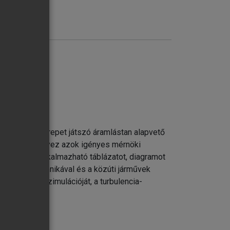
lapjai
én fontos szerepet játszó áramlástan alapvető
y hangsúlyt helyez azok igényes mérnöki
ségben jól alkalmazható táblázatot, diagramot
rna méréstechnikával és a közúti járművek
 numerikus szimulációját, a turbulencia-