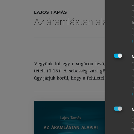
w
m
LAJOS TAMÁS
h
Az áramlástan alapjai
f
s
h
↓
Vegyünk föl egy r sugáron lévő, elemi dr vas
E
tételt (1.15)! A sebesség zárt görbére vett v
m
a
úgy járjuk körül, hogy a felületelem a bal kezü
h
m
↓
M
E
Az
h
t
Im