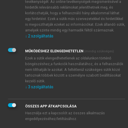
tevékenységét. Az online tevékenységek megismerésével a
hirdetők relevánsabb reklámokat jeleníthetnek meg, és
korlátozhatják, hogy a felhasználó hány alkalommal láthat
egy hirdetést. Ezek a sütik más szervezetekkel és hirdetőkkel
is megoszthatják ezeket az információkat. Ezek állandó sütik,
amelyek szinte mindig egy harmadik féltől származnak.
↓
2
szolgáltatás
MŰKÖDÉSHEZ ELENGEDHETETLEN
(mindig szükséges)
Ezek a sütik elengedhetetlenek az oldalunkon történő
böngészéshez,a funkciók használatához, és a felhasználók
nem tilthatják le azokat. A feltétlenül szükséges sütik közé
tartoznak többek között a személyre szabott beállításokat
kezelő sütik.
↓
3
szolgáltatás
ÖSSZES APP ÁTKAPCSOLÁSA
Használja ezt a kapcsolót az összes alkalmazás
engedélyezéséhez/letiltásához.