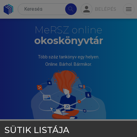
person
search
menu
BELÉPÉS
MeRSZ online
okoskönyvtár
Több száz tankönyv egy helyen.
Online. Bárhol. Bármikor.
SÜTIK LISTÁJA
LAJOS TAMÁS