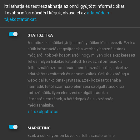
Az áramlástan alapjai
Itt láthatja és testreszabhatja az önről gyűjtött információkat.
További információért kérjük, olvasd el az
adatvédelmi
tájékoztatónkat
.
menu_book
OLVASÁS
STATISZTIKA
A statisztikai sütiket „teljesítménysütiknek” is nevezik. Ezek a
sütik információkat gyűjtenek a webhely használatának
módjáról, többek között arról, hogy milyen oldalakat keresett
Feladatok, interaktivitás
fel és milyen linkekre kattintott. Ezek az információk a
felhasználó azonosítására nem használhatóak, mivel az
A leckék szövegében keretekkel kiemelt feladatokat
adatok összesítettek és anonimizáltak. Céljuk kizárólag a
weboldal funkcióinak javítása. Ezek közé tartoznak a
talál. A kereten belül hely van a megoldás leírására.
harmadik féltől származó elemzési szolgáltatásokhoz
A feladatok nagyobb része szám nélküli, kisebb
tartozó sütik; ilyen elemzési szolgáltatások a
részük számozott. A szám nélküliek (ilyennel
látogatóelemzések, a hőtérképek és a közösségi
találkozott az előző oldalon) olyan feladatok,
médiaanalitika.
amelyekre általában közvetlenül a feladat
↓
1
szolgáltatás
meghatározása után, de még az adott leckén belül
mindenképpen megkapja a választ. Ezért ezeknek a
MARKETING
feladatoknak a megoldását nem adtuk meg külön.
Ezek a sütik nyomon követik a felhasználó online