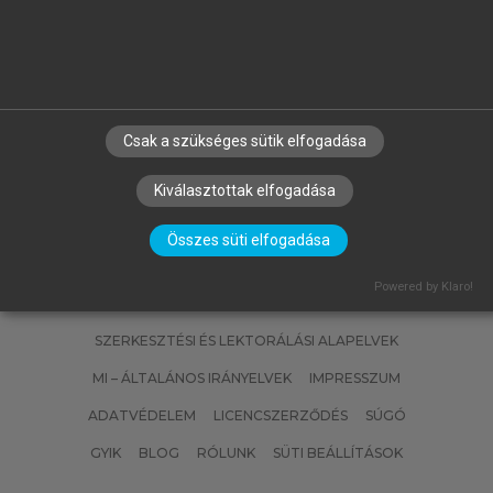
,
BÁN KRISZTIÁN PÉTER, KATONA
ZSA
GÉZA, HLINKA JÓZSEF, SZABADOS
GERGELY
Anyagtechnológiai példatár
Csak a szükséges sütik elfogadása
Kiválasztottak elfogadása
Összes süti elfogadása
Powered by Klaro!
SZERZŐKNEK
CÉGEKNEK
KÖNYVTÁROSOKNAK
SZERKESZTÉSI ÉS LEKTORÁLÁSI ALAPELVEK
MI – ÁLTALÁNOS IRÁNYELVEK
IMPRESSZUM
ADATVÉDELEM
LICENCSZERZŐDÉS
SÚGÓ
GYIK
BLOG
RÓLUNK
SÜTI BEÁLLÍTÁSOK