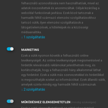
felhasználó azonosítására nem használhatóak, mivel az
térfogatát
. Vegyünk egy mindkét végén
adatok összesítettek és anonimizáltak. Céljuk kizárólag a
leforrasztott üvegcsövet, mely az egyik végén egy kis
weboldal funkcióinak javítása. Ezek közé tartoznak a
zsákban végződik, ebben van a higany. Amikor az
harmadik féltől származó elemzési szolgáltatásokhoz
üvegcső zsák részét hozzászorítjuk a melegebb
tartozó sütik; ilyen elemzési szolgáltatások a
testhez, a higany lassan átveszi a hőmérsékletét, a
látogatóelemzések, a hőtérképek és a közösségi
médiaanalitika.
térfogata megnő és beletágul a nagyon vékony
↓
1
szolgáltatás
üvegcsőbe.
A hagyományos higanyos lázmérővel
MARKETING
otthonunkban még nyugodtan mérhetünk, csupán az
Ezek a sütik nyomon követik a felhasználó online
egészségügyi intézményekben korlátozták a
tevékenységét. Az online tevékenységek megismerésével a
használatát. A valóban
érzékelt
hőmérsékletet jelzi
hirdetők relevánsabb reklámokat jeleníthetnek meg, és
ki. Elsősorban hónaljban való mérésre tervezték,
korlátozhatják, hogy a felhasználó hány alkalommal láthat
ezért van rajta a hőemelkedés határa, megjelölve a
egy hirdetést. Ezek a sütik más szervezetekkel és hirdetőkkel
37 °C-nál. Vagyis a 37 °C-os hőemelkedési határ
is megoszthatják ezeket az információkat. Ezek állandó sütik,
amelyek szinte mindig egy harmadik féltől származnak.
csak hónaljhőmérséklet mérésénél releváns.
↓
2
szolgáltatás
MŰKÖDÉSHEZ ELENGEDHETETLEN
(mindig szükséges)
Ezek a sütik elengedhetetlenek az oldalunkon történő