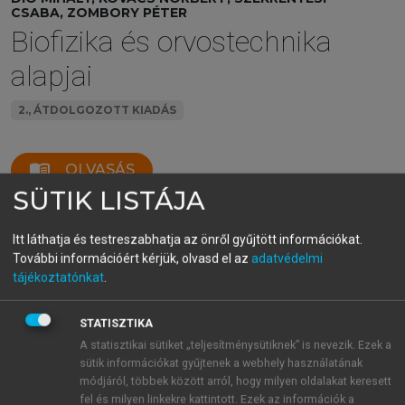
CSABA, ZOMBORY PÉTER
Biofizika és orvostechnika
alapjai
2., ÁTDOLGOZOTT KIADÁS
menu_book
OLVASÁS
SÜTIK LISTÁJA
Itt láthatja és testreszabhatja az önről gyűjtött információkat.
III.4.4.1. Térfogatváltozáson
További információért kérjük, olvasd el az
adatvédelmi
tájékoztatónkat
.
alapuló hőmérés – higanyos
hőmérők
STATISZTIKA
Működési elv
A statisztikai sütiket „teljesítménysütiknek” is nevezik. Ezek a
A hőmérő anyagának korábban a higanyt
sütik információkat gyűjtenek a webhely használatának
alkalmazták, mely szobahőmérsékleten folyékony és
módjáról, többek között arról, hogy milyen oldalakat keresett
hőmérséklet-változás hatására megváltoztatja
fel és milyen linkekre kattintott. Ezek az információk a