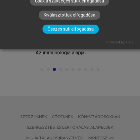
Csak a szükséges sütik elfogadása
Kiválasztottak elfogadása
Összes süti elfogadása
FALUS ANDRÁS, BUZÁS EDIT, HOLUB
MARIANNA CSILLA, RAJNAVÖLGYI
Powered by Klaro!
ÉVA (SZERK.)
Az immunológia alapjai
SZERZŐKNEK
CÉGEKNEK
KÖNYVTÁROSOKNAK
SZERKESZTÉSI ÉS LEKTORÁLÁSI ALAPELVEK
MI – ÁLTALÁNOS IRÁNYELVEK
IMPRESSZUM