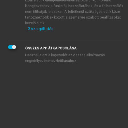
böngészéshez,a funkciók használatához, és a felhasználók
nem tilthatják le azokat. A feltétlenül szükséges sütik közé
tartoznak többek között a személyre szabott beállításokat
kezelő sütik.
↓
3
szolgáltatás
ÖSSZES APP ÁTKAPCSOLÁSA
III.29. ábra.
A higanyos klinikai hőmérő mérési helye és
Használja ezt a kapcsolót az összes alkalmazás
kivitele
engedélyezéséhez/letiltásához.
Említésre érdemes a hőmérséklet átvételének
sebessége. Amikor a higany és a mérendő test között
még nagy a hőmérséklet-különbség, a higany
gyorsan melegszik. Ahogy a különbség egyre
csökken, a hőátadás üteme is egyre csökken. Ezt a
változást exponenciálisnak hívjuk.
Mivel tizedfok pontossággal akarunk mérni,