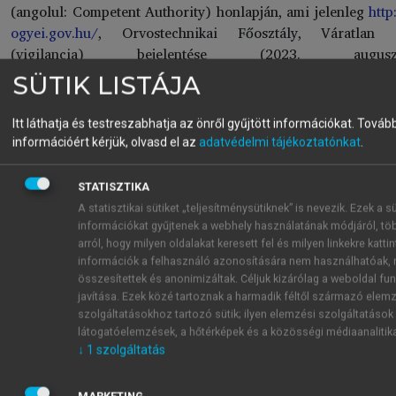
(angolul: Competent Authority) honlapján, ami jelenleg
htt
ogyei.gov.hu/
, Orvostechnikai Főosztály, Váratlan 
(vigilancia) bejelentése (2023. augusztu
https://ogyei.gov.hu/varatlan_esemeny_jelentes_formanyomt
SÜTIK LISTÁJA
Bejelentés esetén ez a hatóság nem a dolgozói
felelősségeket fogja vizsgálni, hanem felkéri a
Itt láthatja és testreszabhatja az önről gyűjtött információkat.
Tovább
gyártót a jelenség azonnali kivizsgálására.
információért kérjük, olvasd el az
adatvédelmi tájékoztatónkat
.
Amennyiben a készülék típushibájára vezethető
vissza a probléma, akkor a hatóság kötelezi a
STATISZTIKA
gyártót, hogy saját költségén hozza rendbe a hibát,
A statisztikai sütiket „teljesítménysütiknek” is nevezik. Ezek a sü
illetve minden egyéb helyen, ahol ugyanilyen
információkat gyűjtenek a webhely használatának módjáról, tö
esemény bekövetkezése előfordulhat, megelőző
arról, hogy milyen oldalakat keresett fel és milyen linkekre kattin
információk a felhasználó azonosítására nem használhatóak, 
jelleggel végezzen ellenőrzést.
összesítettek és anonimizáltak. Céljuk kizárólag a weboldal fu
A bejelentést tehát akkor is meg kell tenni, ha
javítása. Ezek közé tartoznak a harmadik féltől származó elem
baleset most nem következett be, mert ezzel valamely
szolgáltatásokhoz tartozó sütik; ilyen elemzési szolgáltatások
másik helyen bekövetkező balesetet előzhetünk meg.
látogatóelemzések, a hőtérképek és a közösségi médiaanalitik
Ez pedig erkölcsi kötelességünk a betegekkel és a
↓
1
szolgáltatás
kollegákkal szemben.
MARKETING