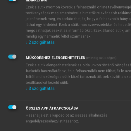
Ezek a sütik nyomon követik a felhasználó online tevékenységé
tevékenységek megismerésével a hirdetők relevánsabb reklám
jeleníthetnek meg, és korlátozhatják, hogy a felhasználó hány 
láthat egy hirdetést. Ezek a sütik más szervezetekkel és hirdetők
megoszthatják ezeket az információkat. Ezek állandó sütik, am
mindig egy harmadik féltől származnak.
↓
2
szolgáltatás
MŰKÖDÉSHEZ ELENGEDHETETLEN
(mindig szükséges)
Ezek a sütik elengedhetetlenek az oldalunkon történő böngész
funkciók használatához, és a felhasználók nem tilthatják le azo
II.4. ábra
. Az illetékes hatóság honlapja 2023.
feltétlenül szükséges sütik közé tartoznak többek között a sz
augusztusban
beállításokat kezelő sütik.
↓
3
szolgáltatás
ÖSSZES APP ÁTKAPCSOLÁSA
Használja ezt a kapcsolót az összes alkalmazás
engedélyezéséhez/letiltásához.