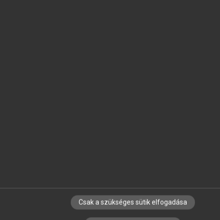
SZERZŐKNEK
CÉGEKNEK
KÖNYVTÁROSOKNAK
SZERKESZTÉSI ÉS LEKTORÁLÁSI ALAPELVEK
MI – ÁLTALÁNOS IRÁNYELVEK
IMPRESSZUM
ADATVÉDELEM
LICENCSZERZŐDÉS
SÚGÓ
GYIK
BLOG
RÓLUNK
SÜTI BEÁLLÍTÁSOK
Csak a szükséges sütik elfogadása