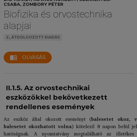
CSABA, ZOMBORY PÉTER
Biofizika és orvostechnika
alapjai
2., ÁTDOLGOZOTT KIADÁS
menu_book
OLVASÁS
II.1.5. Az orvostechnikai
eszközökkel bekövetkezett
rendellenes események
Az eszköz által okozott eseményt (
balesetet okoz, 
balesetet okozhatott volna
) kötelező 8 napon belül jel
hatóságnak. A nyomtatvány megtalálható az illetékes