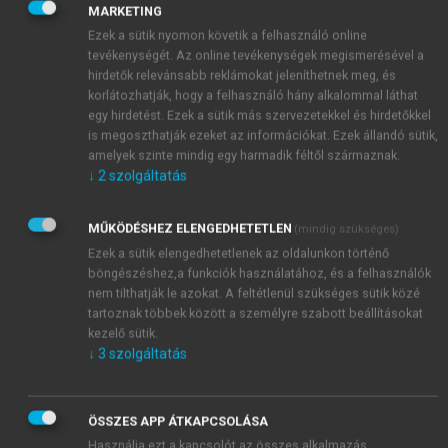
nagy zajártalom, zavaró hangokkal teli városi
MARKETING
életmódunk következtében a hallás minősége
Ezek a sütik nyomon követik a felhasználó online
ideiglenesen vagy tartósan romolhat. Ha
tevékenységét. Az online tevékenységek megismerésével a
pontosan ismerjük a hallásunk megromlásának
hirdetők relevánsabb reklámokat jeleníthetnek meg, és
jellegét, nagyságát, a baj általában könnyen
korlátozhatják, hogy a felhasználó hány alkalommal láthat
egy hirdetést. Ezek a sütik más szervezetekkel és hirdetőkkel
orvosolható.
is megoszthatják ezeket az információkat. Ezek állandó sütik,
A hallásvizsgáló módszerek ebben
amelyek szinte mindig egy harmadik féltől származnak.
segítenek, azaz a hallást vizsgálják különböző
↓
2
szolgáltatás
módon, megállapítva annak egészséges vagy
károsodott voltát, utóbbi esetén a károsodás
MŰKÖDÉSHEZ ELENGEDHETETLEN
(mindig szükséges)
pontos mértékét és jellegét. Így nyújtanak
Ezek a sütik elengedhetetlenek az oldalunkon történő
megfelelő
diagnosztikai információt
arra
böngészéshez,a funkciók használatához, és a felhasználók
vonatkozóan, hogy hogyan korrigálható a
nem tilthatják le azokat. A feltétlenül szükséges sütik közé
halláskárosodás. A korrekció módja lehet orvosi
tartoznak többek között a személyre szabott beállításokat
kezelés, műtét, hallásjavító készülék vagy
kezelő sütik.
↓
3
szolgáltatás
beültetett implantátum.
A hallásvizsgálat a feladat akkor is, amikor
a kezelés vagy műtét eredményességét
ÖSSZES APP ÁTKAPCSOLÁSA
ellenőrizni szeretnénk.
Használja ezt a kapcsolót az összes alkalmazás