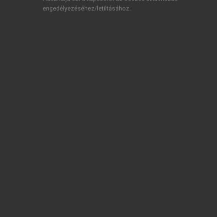
engedélyezéséhez/letiltásához.