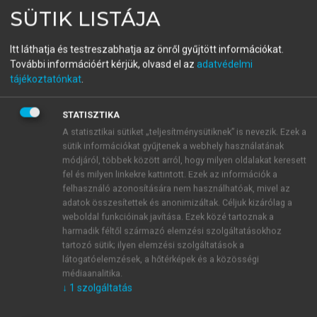
CSABA, ZOMBORY PÉTER
SÜTIK LISTÁJA
Biofizika és orvostechnika
Itt láthatja és testreszabhatja az önről gyűjtött információkat.
alapjai
További információért kérjük, olvasd el az
adatvédelmi
tájékoztatónkat
.
2., ÁTDOLGOZOTT KIADÁS
STATISZTIKA
menu_book
A statisztikai sütiket „teljesítménysütiknek” is nevezik. Ezek a
OLVASÁS
sütik információkat gyűjtenek a webhely használatának
módjáról, többek között arról, hogy milyen oldalakat keresett
fel és milyen linkekre kattintott. Ezek az információk a
felhasználó azonosítására nem használhatóak, mivel az
III.7.1. Mi a hallásvizsgálat?
adatok összesítettek és anonimizáltak. Céljuk kizárólag a
weboldal funkcióinak javítása. Ezek közé tartoznak a
harmadik féltől származó elemzési szolgáltatásokhoz
tartozó sütik; ilyen elemzési szolgáltatások a
Mindennapi életünkben, biztonságos
látogatóelemzések, a hőtérképek és a közösségi
munkavégzésünkhöz, társadalmi és szociális
médiaanalitika.
életünkhöz és általános jólétünkhöz fontos a
↓
1
szolgáltatás
megfelelően érzékeny hallás. Betegségek, extrém