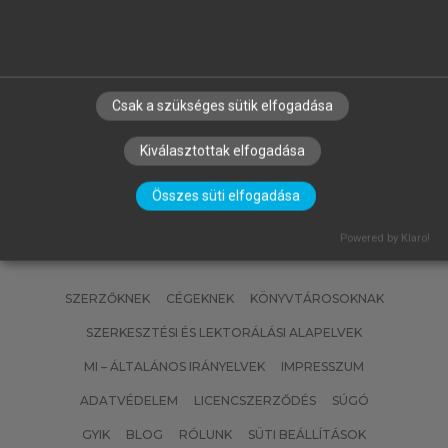
FALUS ANDRÁS, BUZÁS EDIT, HOLUB
MARIANNA CSILLA, RAJNAVÖLGYI
ÉVA (SZERK.)
Az immunológia alapjai
Csak a szükséges sütik elfogadása
Kiválasztottak elfogadása
Összes süti elfogadása
Powered by Klaro!
SZERZŐKNEK
CÉGEKNEK
KÖNYVTÁROSOKNAK
SZERKESZTÉSI ÉS LEKTORÁLÁSI ALAPELVEK
MI – ÁLTALÁNOS IRÁNYELVEK
IMPRESSZUM
ADATVÉDELEM
LICENCSZERZŐDÉS
SÚGÓ
GYIK
BLOG
RÓLUNK
SÜTI BEÁLLÍTÁSOK