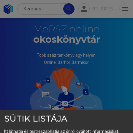
person
search
menu
BELÉPÉS
MeRSZ online
okoskönyvtár
Több száz tankönyv egy helyen.
Online. Bárhol. Bármikor.
SÜTIK LISTÁJA
Itt láthatja és testreszabhatja az önről gyűjtött információkat.
DIÓ MIHÁLY, KOVÁCS NORBERT, SZEKRÉNYESI