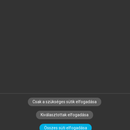
arrow_circle_left
arrow_circle_right
FALUS ANDRÁS, BUZÁS EDIT, HOLUB
MARIANNA CSILLA, RAJNAVÖLGYI
ÉVA (SZERK.)
Az immunológia alapjai
Csak a szükséges sütik elfogadása
Kiválasztottak elfogadása
Összes süti elfogadása