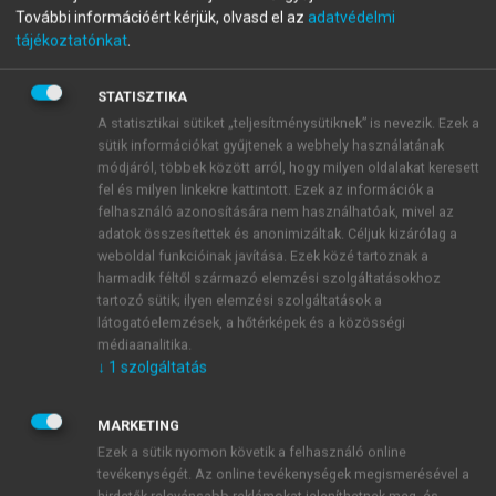
CSABA, ZOMBORY PÉTER
További információért kérjük, olvasd el az
adatvédelmi
Biofizika és orvostechnika
tájékoztatónkat
.
alapjai
STATISZTIKA
A statisztikai sütiket „teljesítménysütiknek” is nevezik. Ezek a
2., ÁTDOLGOZOTT KIADÁS
sütik információkat gyűjtenek a webhely használatának
módjáról, többek között arról, hogy milyen oldalakat keresett
fel és milyen linkekre kattintott. Ezek az információk a
menu_book
OLVASÁS
felhasználó azonosítására nem használhatóak, mivel az
adatok összesítettek és anonimizáltak. Céljuk kizárólag a
weboldal funkcióinak javítása. Ezek közé tartoznak a
harmadik féltől származó elemzési szolgáltatásokhoz
tartozó sütik; ilyen elemzési szolgáltatások a
V.2. Radioterápia
látogatóelemzések, a hőtérképek és a közösségi
médiaanalitika.
↓
1
szolgáltatás
MARKETING
Ezek a sütik nyomon követik a felhasználó online
tevékenységét. Az online tevékenységek megismerésével a
hirdetők relevánsabb reklámokat jeleníthetnek meg, és