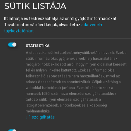
SÜTIK LISTÁJA
CSABA, ZOMBORY PÉTER
Biofizika és orvostechnika
Itt láthatja és testreszabhatja az önről gyűjtött információkat.
alapjai
További információért kérjük, olvasd el az
adatvédelmi
tájékoztatónkat
.
2., ÁTDOLGOZOTT KIADÁS
STATISZTIKA
A statisztikai sütiket „teljesítménysütiknek” is nevezik. Ezek a
menu_book
OLVASÁS
sütik információkat gyűjtenek a webhely használatának
módjáról, többek között arról, hogy milyen oldalakat keresett
fel és milyen linkekre kattintott. Ezek az információk a
felhasználó azonosítására nem használhatóak, mivel az
adatok összesítettek és anonimizáltak. Céljuk kizárólag a
V.2.4. A radioterápiás kezelések
weboldal funkcióinak javítása. Ezek közé tartoznak a
helyszíne
harmadik féltől származó elemzési szolgáltatásokhoz
tartozó sütik; ilyen elemzési szolgáltatások a
látogatóelemzések, a hőtérképek és a közösségi
A kezelés során biztosítani kell, hogy a
médiaanalitika.
páciensen kívül, a kezelőszemélyzetet, illetve a
↓
1
szolgáltatás
környéken tartózkodó embereket (váróban lévő
betegek, hozzátartozók stb.) ne érje káros