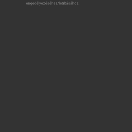
engedélyezéséhez/letiltásához.