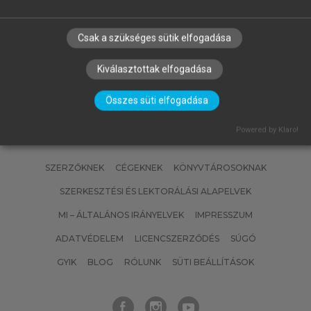
ÉVA (SZERK.)
Az immunológia alapjai
Csak a szükséges sütik elfogadása
Kiválasztottak elfogadása
Összes süti elfogadása
Powered by Klaro!
SZERZŐKNEK
CÉGEKNEK
KÖNYVTÁROSOKNAK
SZERKESZTÉSI ÉS LEKTORÁLÁSI ALAPELVEK
MI – ÁLTALÁNOS IRÁNYELVEK
IMPRESSZUM
ADATVÉDELEM
LICENCSZERZŐDÉS
SÚGÓ
GYIK
BLOG
RÓLUNK
SÜTI BEÁLLÍTÁSOK