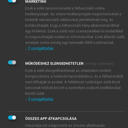
MARKETING
sugárzás. Mivel a besugárzás nagy energiájú és
Ezek a sütik nyomon követik a felhasználó online
nagy áthatoló képességű sugarakkal történik,
tevékenységét. Az online tevékenységek megismerésével a
speciális helyiségben, úgynevezett bunkerben
hirdetők relevánsabb reklámokat jeleníthetnek meg, és
korlátozhatják, hogy a felhasználó hány alkalommal láthat
történik a kezelés. A helyiség kialakítása
egy hirdetést. Ezek a sütik más szervezetekkel és hirdetőkkel
(megfelelő vastagságú vasbeton fal, ólom
is megoszthatják ezeket az információkat. Ezek állandó sütik,
szigetelésű ajtó kialakítás stb.) természetesen
amelyek szinte mindig egy harmadik féltől származnak.
jelentős mértékben változhat attól függően,
↓
2
szolgáltatás
hogy mekkora az alkalmazott sugárzás
energiája. Általánosságban elmondható, hogy a
MŰKÖDÉSHEZ ELENGEDHETETLEN
(mindig szükséges)
sugárvédelem egyszerűbb kialakíthatósága
Ezek a sütik elengedhetetlenek az oldalunkon történő
miatt a pinceszinten, a földfelszín alatt
böngészéshez,a funkciók használatához, és a felhasználók
találhatók a bunkerek. Ezen építészeti
nem tilthatják le azokat. A feltétlenül szükséges sütik közé
kialakítások tovább növelik a radioterápiás
tartoznak többek között a személyre szabott beállításokat
kezelő sütik.
készülékek telepítési költségeit. Sok esetben a
↓
3
szolgáltatás
bunker megépítésének költsége elérheti a
berendezés összköltségének egyharmadát is.
ÖSSZES APP ÁTKAPCSOLÁSA
Használja ezt a kapcsolót az összes alkalmazás