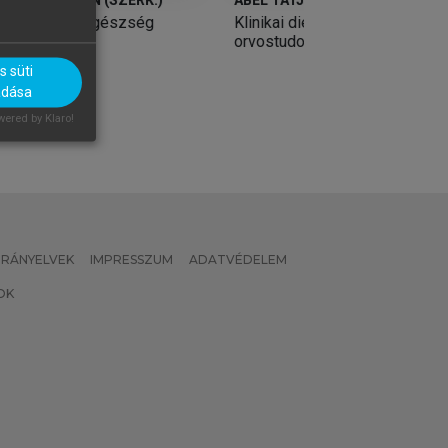
Klinikai dietetika és
Klinikai dietetika 
orvostudomány
orvostudomány
 süti
adása
ered by Klaro!
 IRÁNYELVEK
IMPRESSZUM
ADATVÉDELEM
OK