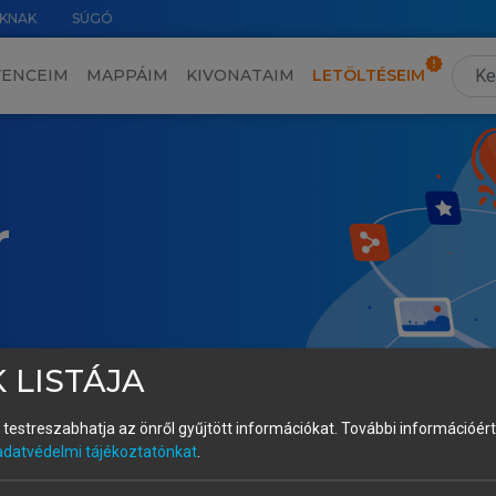
KNAK
SÚGÓ
VENCEIM
MAPPÁIM
KIVONATAIM
LETÖLTÉSEIM
r
 LISTÁJA
és testreszabhatja az önről gyűjtött információkat.
További információért 
adatvédelmi tájékoztatónkat
.