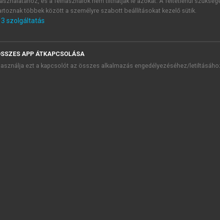
asználatához, és a felhasználók nem tilthatják le azokat. A feltétlenül szükség
artoznak többek között a személyre szabott beállításokat kezelő sütik.
3
szolgáltatás
lis áramforma
SSZES APP ÁTKAPCSOLÁSA
asználja ezt a kapcsolót az összes alkalmazás engedélyezéséhez/letiltásáho
TARTALOMJEGYZÉK
ofizika és orvostechnika alapjai (2. átdolgozott kiadás)
presszum
 Bevezető
. Az orvostechnika alapjai: Általános tudnivalók