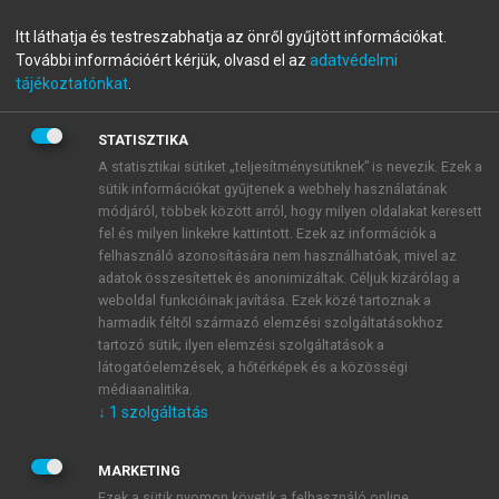
vagy időben eltérő lehet. A volumetrikus pumpák
Itt láthatja és testreszabhatja az önről gyűjtött információkat.
folyamatosan képesek generálni a beállított
További információért kérjük, olvasd el az
adatvédelmi
térfogatáramot, amit nem befolyásol sem a páciens
tájékoztatónkat
.
oldali ellenálló nyomás, sem az infúziós oldat felőli
nyomás. Az egészségügyben gyakran előfordul, hogy
STATISZTIKA
a fecskendős pumpákat nem a volumetriás
A statisztikai sütiket „teljesítménysütiknek” is nevezik. Ezek a
készülékek között említik, pedig elvét tekintve ide
sütik információkat gyűjtenek a webhely használatának
tartozik.
módjáról, többek között arról, hogy milyen oldalakat keresett
fel és milyen linkekre kattintott. Ezek az információk a
felhasználó azonosítására nem használhatóak, mivel az
adatok összesítettek és anonimizáltak. Céljuk kizárólag a
V.7.4.2.A. Dugattyús pumpák
weboldal funkcióinak javítása. Ezek közé tartoznak a
A dugattyú periodikus oda-vissza
mozgást
végez,
harmadik féltől származó elemzési szolgáltatásokhoz
amely egy kis térbe folyadékot fogad be, majd tol ki.
tartozó sütik; ilyen elemzési szolgáltatások a
A bemeneti és kimeneti oldalakon szelepek hangolják
látogatóelemzések, a hőtérképek és a közösségi
össze a folyamatot. A folyadék befogadásakor a
médiaanalitika.
↓
1
szolgáltatás
bemeneti szelep nyit, miközben a kimeneti zárva van.
A kibocsátáskor a szelepek állapota fordított. A
dugattyú helyett gyakran alkalmaznak rugalmas falú,
MARKETING
összenyomható üreget.
Ezek a sütik nyomon követik a felhasználó online