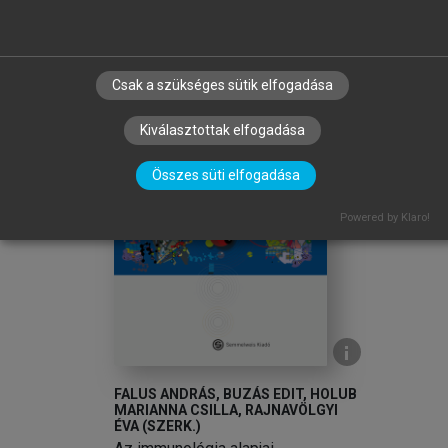
chevron_right
TOVÁBB A KÖNYVTÁRBA
Csak a szükséges sütik elfogadása
Kiválasztottak elfogadása
Összes süti elfogadása
arrow_circle_left
arrow_circle_right
Powered by Klaro!
FALUS ANDRÁS, BUZÁS EDIT, HOLUB
MARIANNA CSILLA, RAJNAVÖLGYI
ÉVA (SZERK.)