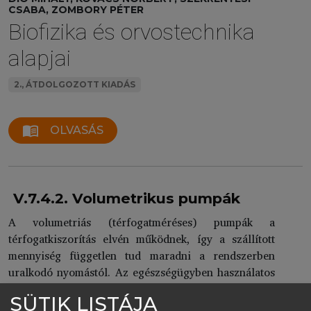
CSABA, ZOMBORY PÉTER
Biofizika és orvostechnika
alapjai
2., ÁTDOLGOZOTT KIADÁS
menu_book
OLVASÁS
V.7.4.2. Volumetrikus pumpák
A volumetriás (térfogatméréses) pumpák a
térfogatkiszorítás elvén működnek, így a szállított
mennyiség független tud maradni a rendszerben
uralkodó nyomástól. Az egészségügyben használatos
infúziós pumpák kis nyomáson dolgoznak, de a vénás
SÜTIK LISTÁJA
nyomás – ami ellen dolgozniuk kell – páciensenként