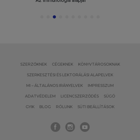
Az immunológia alapjai
SZERZŐKNEK
CÉGEKNEK
KÖNYVTÁROSOKNAK
SZERKESZTÉSI ÉS LEKTORÁLÁSI ALAPELVEK
MI – ÁLTALÁNOS IRÁNYELVEK
IMPRESSZUM
ADATVÉDELEM
LICENCSZERZŐDÉS
SÚGÓ
GYIK
BLOG
RÓLUNK
SÜTI BEÁLLÍTÁSOK