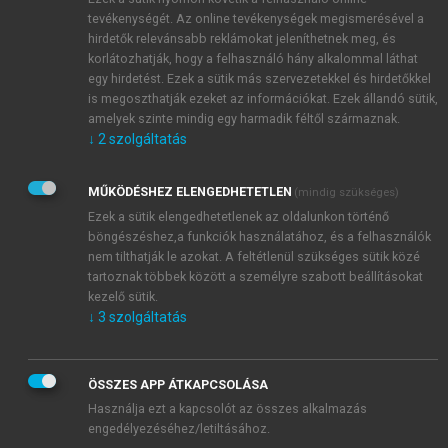
A pumpaszerkezet az egyszer használatos
tevékenységét. Az online tevékenységek megismerésével a
hirdetők relevánsabb reklámokat jeleníthetnek meg, és
szerelék része szokott lenni, melyet az
korlátozhatják, hogy a felhasználó hány alkalommal láthat
infúzióadagoló készülékbe lehet illeszteni. A kis
egy hirdetést. Ezek a sütik más szervezetekkel és hirdetőkkel
pumpaszerkezet pumpaterét és a szelepeket a
is megoszthatják ezeket az információkat. Ezek állandó sütik,
készülék pici rúdjai kis mozgásokkal vezérlik. Az
amelyek szinte mindig egy harmadik féltől származnak.
adagolás megbízható és széles határok között
↓
2
szolgáltatás
vezérelhető, de sajnos a speciális pumpaszerkezet
ára magas szokott lenni, és csak az adott készülékhez
MŰKÖDÉSHEZ ELENGEDHETETLEN
(mindig szükséges)
használható, majd használat után el kell dobni, mivel
Ezek a sütik elengedhetetlenek az oldalunkon történő
tisztítása körülményes lenne.
böngészéshez,a funkciók használatához, és a felhasználók
nem tilthatják le azokat. A feltétlenül szükséges sütik közé
tartoznak többek között a személyre szabott beállításokat
kezelő sütik.
↓
3
szolgáltatás
ÖSSZES APP ÁTKAPCSOLÁSA
Használja ezt a kapcsolót az összes alkalmazás
engedélyezéséhez/letiltásához.