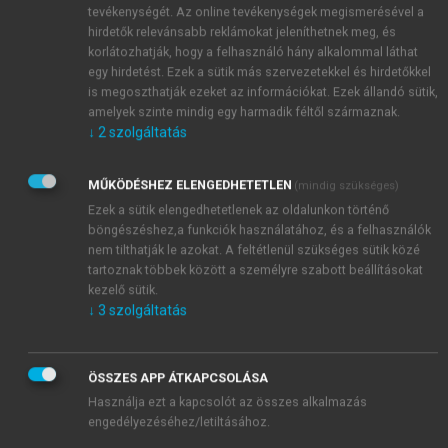
hosszú idejű felvétel sem szokott egy percnél tovább
tevékenységét. Az online tevékenységek megismerésével a
hirdetők relevánsabb reklámokat jeleníthetnek meg, és
tartani.
korlátozhatják, hogy a felhasználó hány alkalommal láthat
egy hirdetést. Ezek a sütik más szervezetekkel és hirdetőkkel
is megoszthatják ezeket az információkat. Ezek állandó sütik,
amelyek szinte mindig egy harmadik féltől származnak.
↓
2
szolgáltatás
MŰKÖDÉSHEZ ELENGEDHETETLEN
(mindig szükséges)
Ezek a sütik elengedhetetlenek az oldalunkon történő
böngészéshez,a funkciók használatához, és a felhasználók
nem tilthatják le azokat. A feltétlenül szükséges sütik közé
tartoznak többek között a személyre szabott beállításokat
kezelő sütik.
↓
3
szolgáltatás
ÖSSZES APP ÁTKAPCSOLÁSA
Használja ezt a kapcsolót az összes alkalmazás
engedélyezéséhez/letiltásához.