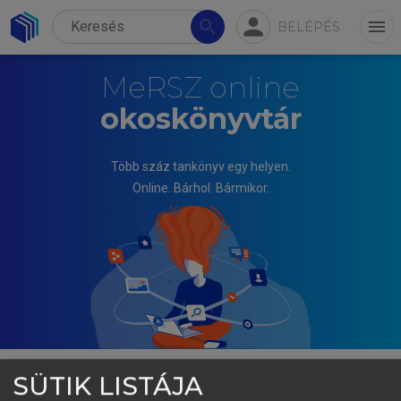
person
search
menu
BELÉPÉS
MeRSZ online
okoskönyvtár
Több száz tankönyv egy helyen.
Online. Bárhol. Bármikor.
SÜTIK LISTÁJA
DIÓ MIHÁLY, KOVÁCS NORBERT, SZEKRÉNYESI