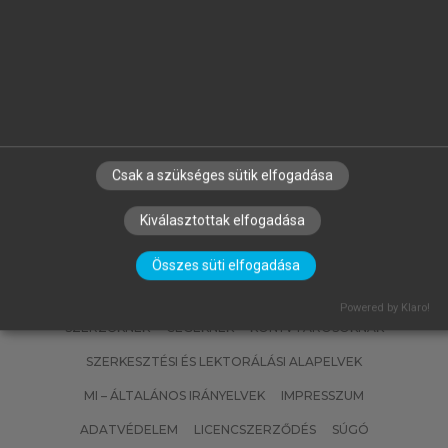
FALUS ANDRÁS, BUZÁS EDIT, HOLUB
MARIANNA CSILLA, RAJNAVÖLGYI
ÉVA (SZERK.)
Az immunológia alapjai
Csak a szükséges sütik elfogadása
Kiválasztottak elfogadása
Összes süti elfogadása
Powered by Klaro!
SZERZŐKNEK
CÉGEKNEK
KÖNYVTÁROSOKNAK
SZERKESZTÉSI ÉS LEKTORÁLÁSI ALAPELVEK
MI – ÁLTALÁNOS IRÁNYELVEK
IMPRESSZUM
ADATVÉDELEM
LICENCSZERZŐDÉS
SÚGÓ