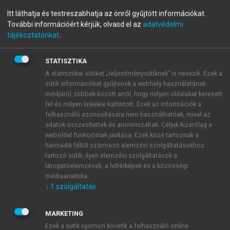
CSABA, ZOMBORY PÉTER
Itt láthatja és testreszabhatja az önről gyűjtött információkat.
Biofizika és orvostechnika
További információért kérjük, olvasd el az
adatvédelmi
tájékoztatónkat
.
alapjai
STATISZTIKA
2., ÁTDOLGOZOTT KIADÁS
A statisztikai sütiket „teljesítménysütiknek” is nevezik. Ezek a
sütik információkat gyűjtenek a webhely használatának
módjáról, többek között arról, hogy milyen oldalakat keresett
menu_book
OLVASÁS
fel és milyen linkekre kattintott. Ezek az információk a
felhasználó azonosítására nem használhatóak, mivel az
adatok összesítettek és anonimizáltak. Céljuk kizárólag a
weboldal funkcióinak javítása. Ezek közé tartoznak a
III.1.8.1. Nyugalmi EKG
harmadik féltől származó elemzési szolgáltatásokhoz
tartozó sütik; ilyen elemzési szolgáltatások a
Amikor elektrokardiográfiát említenek, általában
látogatóelemzések, a hőtérképek és a közösségi
nyugalmi EKG-felvételről van szó. Ekkor a páciens
médiaanalitika.
nyugalomban fekszik, izmait ellazítva, nyugodtan,
↓
1
szolgáltatás
egyenletesen lélegezve, hogy lehetőleg legkisebb
legyen az izommozgásból eredő zaj. Az EKG-
MARKETING
regisztrálás általában pár másodpercet vesz igénybe,
Ezek a sütik nyomon követik a felhasználó online