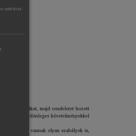
es sütik közé
z.
úbb direktívákat, majd rendeletet hozott
szabályozást különleges követelményekkel
ényei között vannak olyan szabályok is,