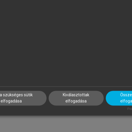
ZATMÁRI ZOLTÁN (SZERK.)
SZÉKÁCS BÉLA (SZERK.)
port, életmód, egészség
Geriátria
a szükséges sütik
Kiválasztottak
Összes
elfogadása
elfogadása
elfog
Pow