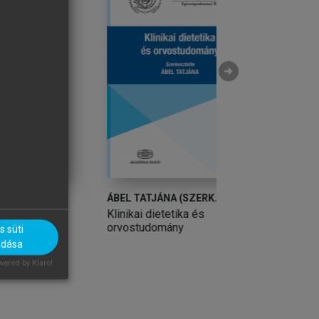
arrow_circle_right
ÁBEL TATJÁNA (SZERK.)
ÁBEL TATJÁNA (SZ
Klinikai dietetika és
Klinikai dietetika 
orvostudomány
orvostudomány
 süti
adása
ered by Klaro!