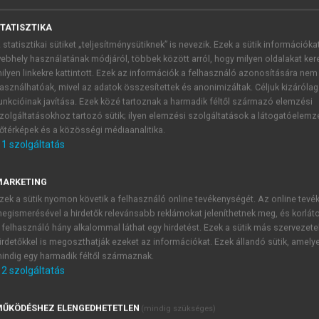
TATISZTIKA
ESI CSABA, ZOMBORY PÉTER
a alapjai
 statisztikai sütiket „teljesítménysütiknek” is nevezik. Ezek a sütik információka
ebhely használatának módjáról, többek között arról, hogy milyen oldalakat kere
ilyen linkekre kattintott. Ezek az információk a felhasználó azonosítására nem
asználhatóak, mivel az adatok összesítettek és anonimizáltak. Céljuk kizáróla
unkcióinak javítása. Ezek közé tartoznak a harmadik féltől származó elemzési
zolgáltatásokhoz tartozó sütik; ilyen elemzési szolgáltatások a látogatóelemz
őtérképek és a közösségi médiaanalitika.
zköz
1
szolgáltatás
k: az áruk, a szolgáltatások, a tőke és a személyek szabad á
MARKETING
 Unió által meghatározott követelményrendszert teljesíteni
zek a sütik nyomon követik a felhasználó online tevékenységét. Az online tev
zájuk kapcsolódó szabványelőírások sorozatában, egységes el
egismerésével a hirdetők relevánsabb reklámokat jeleníthetnek meg, és korlát
a aktuálisan elvárható szintjét jelenítik meg. A gyártók termé
 felhasználó hány alkalommal láthat egy hirdetést. Ezek a sütik más szervezete
ést a gyártók a terméken egy jelölés elhelyezésével ny
irdetőkkel is megoszthatják ezeket az információkat. Ezek állandó sütik, amely
indig egy harmadik féltől származnak.
jelentése a termék megfelelőségére és az ehhez kapcsolódó fele
2
szolgáltatás
ŰKÖDÉSHEZ ELENGEDHETETLEN
(mindig szükséges)