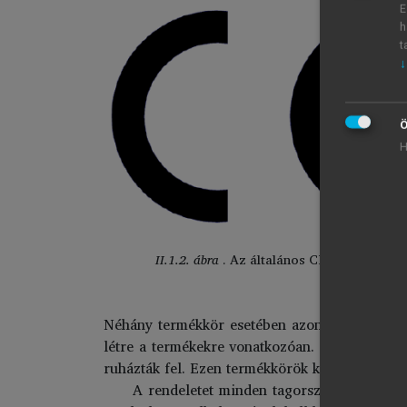
E
h
t
↓
Ö
H
II.1.2. ábra
. Az általános CE jelölés
Néhány termékkör esetében azonban az Unió nem
létre a termékekre vonatkozóan. A rendeletben
ruházták fel. Ezen termékkörök közé kerültek 
A rendeletet minden tagországnak jogrendj