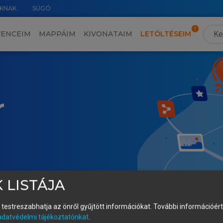
KNAK
SÚGÓ
VENCEIM
MAPPÁIM
KIVONATAIM
LETÖLTÉSEIM
r
 LISTÁJA
és testreszabhatja az önről gyűjtött információkat.
További információért 
adatvédelmi tájékoztatónkat
.