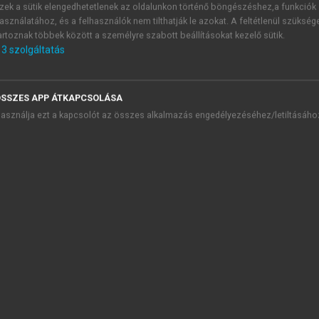
zek a sütik elengedhetetlenek az oldalunkon történő böngészéshez,a funkciók
asználatához, és a felhasználók nem tilthatják le azokat. A feltétlenül szükség
artoznak többek között a személyre szabott beállításokat kezelő sütik.
3
szolgáltatás
SSZES APP ÁTKAPCSOLÁSA
asználja ezt a kapcsolót az összes alkalmazás engedélyezéséhez/letiltásáho
 volt elégedett a kötelezettségek betartásával, ezért szigor
 a termékkörhöz igazítva szigorítottak az előírásokon, és e 
az orvoslásban alkalmazott eszközök is.
ébe kell illesztenie, tehát
jogszabályi erőt
nyer. A követelm