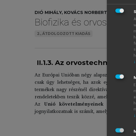
S
DIÓ MIHÁLY, KOVÁCS NORBERT, SZEKRÉNY
Biofizika és orvostechnik
A
w
m
2., ÁTDOLGOZOTT KIADÁS
h
f
s
h
II.1.3. Az orvostechnikai es
↓
Az Európai Unióban négy alapszabadság létezi
csak úgy lehetséges, ha azok egy az Európai
E
termékek nagy részénél direktívákban és hoz
m
rendeletekben teszik közzé, amelyek a technik
a
Az
Unió követelményeinek
való megfelel
h
m
jognyilatkozatnak is számít, amely a gyártó ki
↓
M