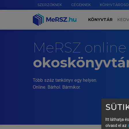
SZERZŐKNEK
CÉGEKNEK
KÖNYVTÁROSO
KÖNYVTÁR
KED
MeRSZ online
okoskönyvtá
Több száz tankönyv egy helyen.
Online. Bárhol. Bármikor.
SÜTIK
Itt láthatja 
olvasd el az