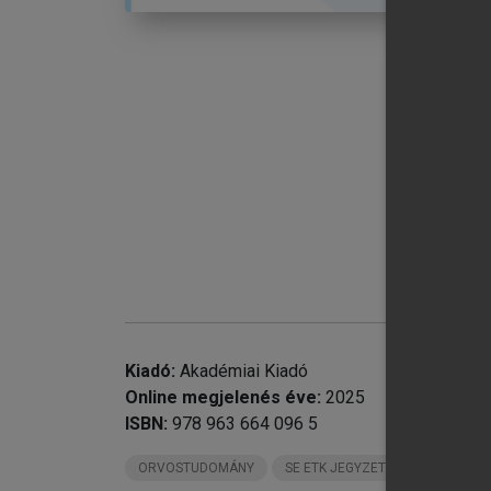
chevron_right
chevron_right
chevron_right
II
chevron_right
IV
chevron_right
V.
Ir
Kiadó:
Akadémiai Kiadó
Online megjelenés éve:
2025
ISBN:
978 963 664 096 5
ORVOSTUDOMÁNY
SE ETK JEGYZETEK