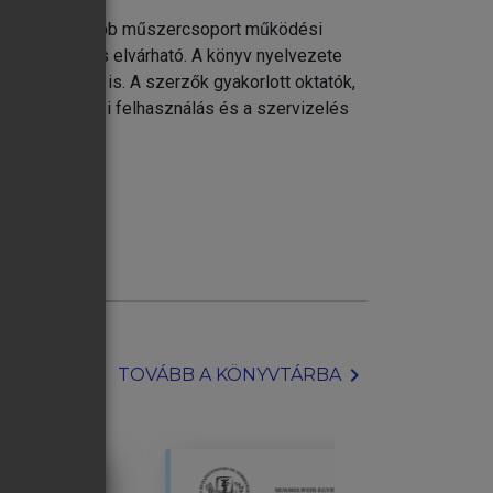
 és legfontosabb műszercsoport működési
dolgozóktól is elvárható. A könyv nyelvezete
usok számára is. A szerzők gyakorlott oktatók,
ozás, a kórházi felhasználás és a szervizelés
chevron_right
TOVÁBB A KÖNYVTÁRBA