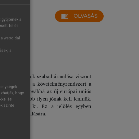
menu_book
OLVASÁS
t gyűjtenek a
sett fel és
g a weboldal
ések, a
ramlása. Az áruk szabad áramlása viszont
 képesek. Ezt a követelményrendszert a
ékenységek
őírásokban, továbbá az új európai uniós
ozhatják, hogy
keinek legalább ilyen jónak kell lenniük.
kkel és
ilatkoztatják ki. Ez a jelölés egyben
ek szinte
lősségek vállalására.