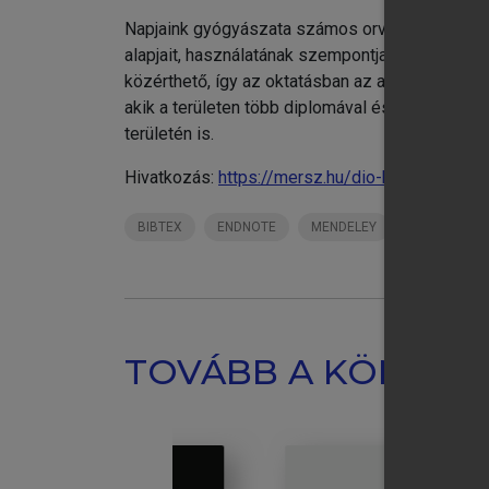
Napjaink gyógyászata számos orvostechnikai e
alapjait, használatának szempontjait és lehetős
közérthető, így az oktatásban az alapozó ismere
akik a területen több diplomával és gyakorlati 
területén is.
Hivatkozás:
https://mersz.hu/dio-kovacs-szekr
BIBTEX
ENDNOTE
MENDELEY
ZOTERO
TOVÁBB A KÖNYVT