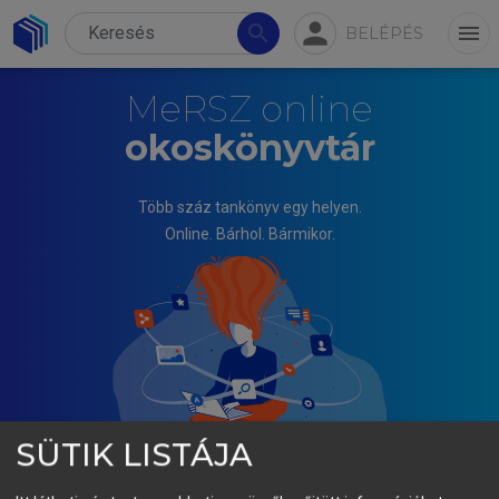
person
search
menu
BELÉPÉS
MeRSZ online
okoskönyvtár
Több száz tankönyv egy helyen.
Online. Bárhol. Bármikor.
SÜTIK LISTÁJA
LAJOS TAMÁS