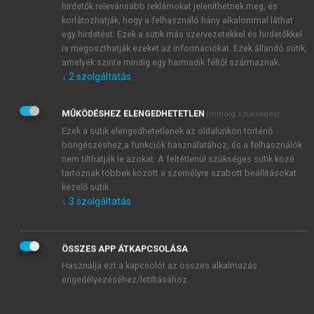
hirdetők relevánsabb reklámokat jeleníthetnek meg, és
korlátozhatják, hogy a felhasználó hány alkalommal láthat
egy hirdetést. Ezek a sütik más szervezetekkel és hirdetőkkel
is megoszthatják ezeket az információkat. Ezek állandó sütik,
amelyek szinte mindig egy harmadik féltől származnak.
↓
2
szolgáltatás
MŰKÖDÉSHEZ ELENGEDHETETLEN
(mindig szükséges)
Ezek a sütik elengedhetetlenek az oldalunkon történő
böngészéshez,a funkciók használatához, és a felhasználók
nem tilthatják le azokat. A feltétlenül szükséges sütik közé
tartoznak többek között a személyre szabott beállításokat
kezelő sütik.
↓
3
szolgáltatás
TARTALOMJEGYZÉK
ÖSSZES APP ÁTKAPCSOLÁSA
Használja ezt a kapcsolót az összes alkalmazás
Az áramlástan alapjai • Egyetemi tankönyv, 5.
engedélyezéséhez/letiltásához.
átdolgozott és kibővített kiadás
Impresszum