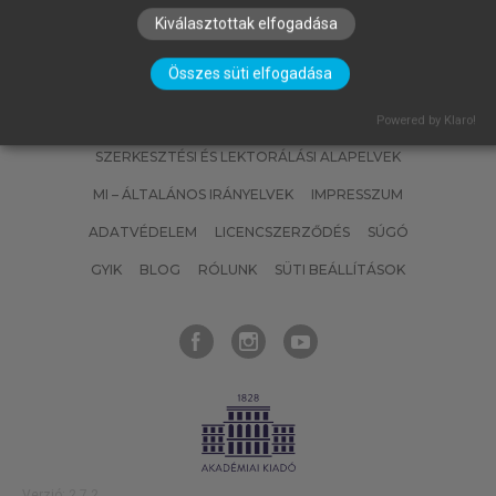
Kiválasztottak elfogadása
Összes süti elfogadása
SZERZŐKNEK
CÉGEKNEK
KÖNYVTÁROSOKNAK
Powered by Klaro!
SZERKESZTÉSI ÉS LEKTORÁLÁSI ALAPELVEK
MI – ÁLTALÁNOS IRÁNYELVEK
IMPRESSZUM
ADATVÉDELEM
LICENCSZERZŐDÉS
SÚGÓ
GYIK
BLOG
RÓLUNK
SÜTI BEÁLLÍTÁSOK
Verzió: 2.7.2