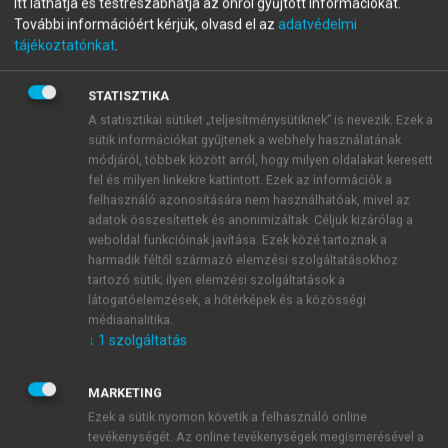
Itt láthatja és testreszabhatja az önről gyűjtött információkat.
Az áramlástan alapjai
További információért kérjük, olvasd el az
adatvédelmi
tájékoztatónkat
.
STATISZTIKA
menu_book
OLVASÁS
A statisztikai sütiket „teljesítménysütiknek” is nevezik. Ezek a
sütik információkat gyűjtenek a webhely használatának
módjáról, többek között arról, hogy milyen oldalakat keresett
fel és milyen linkekre kattintott. Ezek az információk a
LECKE: Alkalmazási példák
felhasználó azonosítására nem használhatóak, mivel az
adatok összesítettek és anonimizáltak. Céljuk kizárólag a
10.4.1. Házi vízellátó rendszer szivattyújának
weboldal funkcióinak javítása. Ezek közé tartoznak a
kiválasztása
harmadik féltől származó elemzési szolgáltatásokhoz
tartozó sütik; ilyen elemzési szolgáltatások a
látogatóelemzések, a hőtérképek és a közösségi
médiaanalitika.
↓
1
szolgáltatás
MARKETING
Ezek a sütik nyomon követik a felhasználó online
tevékenységét. Az online tevékenységek megismerésével a