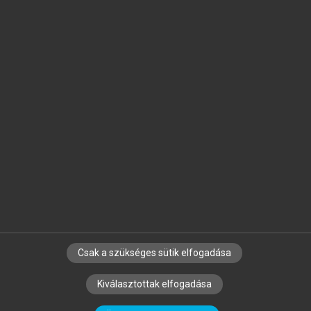
Jelöld meg a számodra fontos részeket, és
készíts
saját
jegyzeteket!
Egyéni előfizetéssel további
MeRSZ+ funkciókat
és
tartalmakat is elérhetsz.
Csak a szükséges sütik elfogadása
SZERZŐKNEK
CÉGEKNEK
KÖNYVTÁROSOKNAK
Kiválasztottak elfogadása
SZERKESZTÉSI ÉS LEKTORÁLÁSI ALAPELVEK