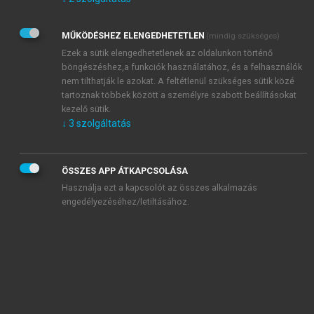
Kérek értesítést az Akadémiai Kiadó Zrt. újdonságairól,
akcióiról.
MŰKÖDÉSHEZ ELENGEDHETETLEN
(mindig szükséges)
Az
Adatkezelési tájékoztatóban
foglaltakat tudomásul
veszem és elfogadom.
Ezek a sütik elengedhetetlenek az oldalunkon történő
Az
Általános vásárlási feltételeket
, valamint a
szotar.net
és a
böngészéshez,a funkciók használatához, és a felhasználók
mersz.hu
oldalak licencszerződéseiben foglaltakat
nem tilthatják le azokat. A feltétlenül szükséges sütik közé
tudomásul veszem és elfogadom.
tartoznak többek között a személyre szabott beállításokat
kezelő sütik.
↓
3
szolgáltatás
KIPRÓBÁLOM
ÖSSZES APP ÁTKAPCSOLÁSA
Használja ezt a kapcsolót az összes alkalmazás
engedélyezéséhez/letiltásához.
MIÉRT ÉRDEMES A MERSZ ONLINE
OKOSKÖNYVTÁRAT HASZNÁLNI?