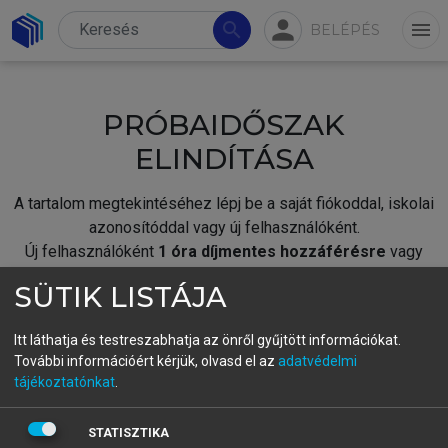
person
search
menu
BELÉPÉS
PRÓBAIDŐSZAK
ELINDÍTÁSA
A tartalom megtekintéséhez lépj be a saját fiókoddal, iskolai
azonosítóddal vagy új felhasználóként.
Új felhasználóként
1 óra díjmentes hozzáférésre
vagy
jogosult.
SÜTIK LISTÁJA
A próbaidőszak elindításához,
jelentkezz
be meglévő
fiókoddal,
vagy hozz létre új fiókot.
Itt láthatja és testreszabhatja az önről gyűjtött információkat.
További információért kérjük, olvasd el az
adatvédelmi
A regisztráció után a
próbaidőszak
automatikusan
elindul.
tájékoztatónkat
.
BELÉPÉS SAJÁT FIÓKKAL
STATISZTIKA