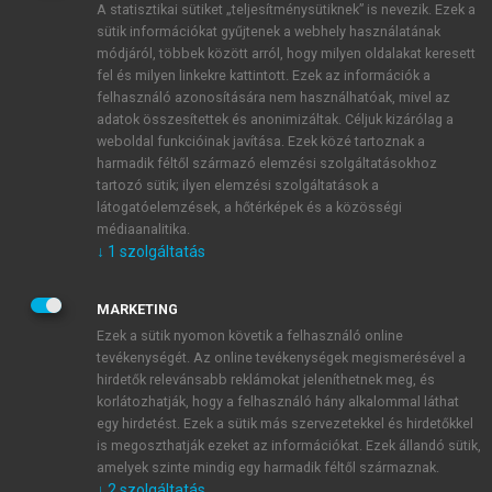
A statisztikai sütiket „teljesítménysütiknek” is nevezik. Ezek a
sütik információkat gyűjtenek a webhely használatának
módjáról, többek között arról, hogy milyen oldalakat keresett
ÚJ FIÓK LÉTREHOZÁSA
fel és milyen linkekre kattintott. Ezek az információk a
1 óra díjmentes hozzáférés
felhasználó azonosítására nem használhatóak, mivel az
adatok összesítettek és anonimizáltak. Céljuk kizárólag a
weboldal funkcióinak javítása. Ezek közé tartoznak a
E-MAIL-CÍM
harmadik féltől származó elemzési szolgáltatásokhoz
tartozó sütik; ilyen elemzési szolgáltatások a
látogatóelemzések, a hőtérképek és a közösségi
NÉV
médiaanalitika.
↓
1
szolgáltatás
JELSZÓ
MARKETING
Ezek a sütik nyomon követik a felhasználó online
tevékenységét. Az online tevékenységek megismerésével a
JELSZÓ ÚJRA
hirdetők relevánsabb reklámokat jeleníthetnek meg, és
korlátozhatják, hogy a felhasználó hány alkalommal láthat
egy hirdetést. Ezek a sütik más szervezetekkel és hirdetőkkel
is megoszthatják ezeket az információkat. Ezek állandó sütik,
Kérek értesítést a MeRSZ újdonságairól, akcióiról.
amelyek szinte mindig egy harmadik féltől származnak.
↓
2
szolgáltatás