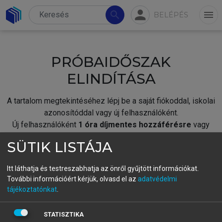
person
search
menu
BELÉPÉS
PRÓBAIDŐSZAK
ELINDÍTÁSA
A tartalom megtekintéséhez lépj be a saját fiókoddal, iskolai
azonosítóddal vagy új felhasználóként.
Új felhasználóként
1 óra díjmentes hozzáférésre
vagy
jogosult.
SÜTIK LISTÁJA
A próbaidőszak elindításához,
jelentkezz
be meglévő
fiókoddal,
vagy hozz létre új fiókot.
Itt láthatja és testreszabhatja az önről gyűjtött információkat.
További információért kérjük, olvasd el az
adatvédelmi
A regisztráció után a
próbaidőszak
automatikusan
elindul.
tájékoztatónkat
.
BELÉPÉS SAJÁT FIÓKKAL
STATISZTIKA