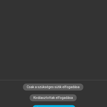
Jelöld meg a számodra fontos részeket, és
készíts
saját
jegyzeteket!
Egyéni előfizetéssel további
MeRSZ+ funkciókat
és
tartalmakat is elérhetsz.
Csak a szükséges sütik elfogadása
SZERZŐKNEK
CÉGEKNEK
KÖNYVTÁROSOKNAK
Kiválasztottak elfogadása
SZERKESZTÉSI ÉS LEKTORÁLÁSI ALAPELVEK