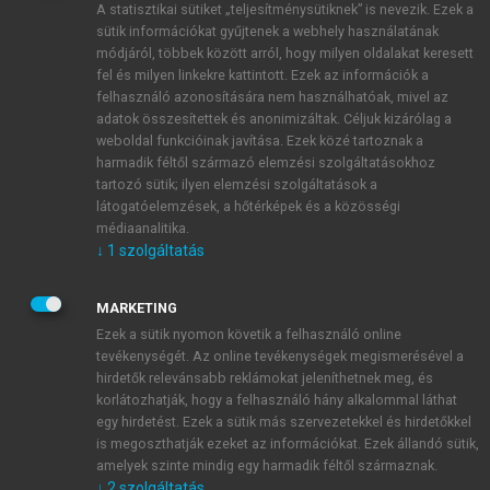
A statisztikai sütiket „teljesítménysütiknek” is nevezik. Ezek a
sütik információkat gyűjtenek a webhely használatának
módjáról, többek között arról, hogy milyen oldalakat keresett
ÚJ FIÓK LÉTREHOZÁSA
fel és milyen linkekre kattintott. Ezek az információk a
1 óra díjmentes hozzáférés
felhasználó azonosítására nem használhatóak, mivel az
adatok összesítettek és anonimizáltak. Céljuk kizárólag a
weboldal funkcióinak javítása. Ezek közé tartoznak a
E-MAIL-CÍM
harmadik féltől származó elemzési szolgáltatásokhoz
tartozó sütik; ilyen elemzési szolgáltatások a
látogatóelemzések, a hőtérképek és a közösségi
NÉV
médiaanalitika.
↓
1
szolgáltatás
JELSZÓ
MARKETING
Ezek a sütik nyomon követik a felhasználó online
tevékenységét. Az online tevékenységek megismerésével a
JELSZÓ ÚJRA
hirdetők relevánsabb reklámokat jeleníthetnek meg, és
korlátozhatják, hogy a felhasználó hány alkalommal láthat
egy hirdetést. Ezek a sütik más szervezetekkel és hirdetőkkel
is megoszthatják ezeket az információkat. Ezek állandó sütik,
Kérek értesítést a MeRSZ újdonságairól, akcióiról.
amelyek szinte mindig egy harmadik féltől származnak.
↓
2
szolgáltatás