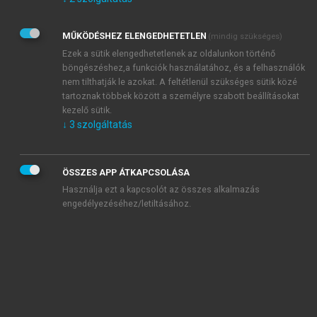
Kérek értesítést az Akadémiai Kiadó Zrt. újdonságairól,
akcióiról.
MŰKÖDÉSHEZ ELENGEDHETETLEN
(mindig szükséges)
Az
Adatkezelési tájékoztatóban
foglaltakat tudomásul
veszem és elfogadom.
Ezek a sütik elengedhetetlenek az oldalunkon történő
Az
Általános vásárlási feltételeket
, valamint a
szotar.net
és a
böngészéshez,a funkciók használatához, és a felhasználók
mersz.hu
oldalak licencszerződéseiben foglaltakat
nem tilthatják le azokat. A feltétlenül szükséges sütik közé
tudomásul veszem és elfogadom.
tartoznak többek között a személyre szabott beállításokat
kezelő sütik.
↓
3
szolgáltatás
KIPRÓBÁLOM
ÖSSZES APP ÁTKAPCSOLÁSA
Használja ezt a kapcsolót az összes alkalmazás
engedélyezéséhez/letiltásához.
MIÉRT ÉRDEMES A MERSZ ONLINE
OKOSKÖNYVTÁRAT HASZNÁLNI?