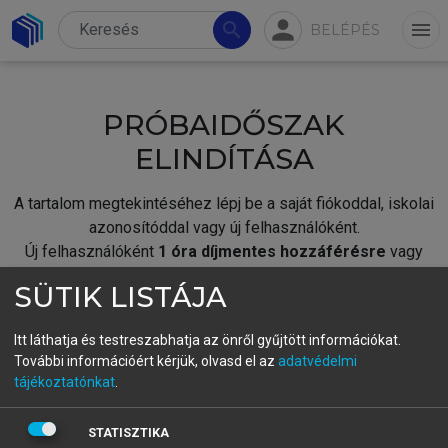
person
search
menu
BELÉPÉS
PRÓBAIDŐSZAK
ELINDÍTÁSA
A tartalom megtekintéséhez lépj be a saját fiókoddal, iskolai
azonosítóddal vagy új felhasználóként.
Új felhasználóként
1 óra díjmentes hozzáférésre
vagy
jogosult.
SÜTIK LISTÁJA
A próbaidőszak elindításához,
jelentkezz
be meglévő
fiókoddal,
vagy hozz létre új fiókot.
Itt láthatja és testreszabhatja az önről gyűjtött információkat.
További információért kérjük, olvasd el az
adatvédelmi
A regisztráció után a
próbaidőszak
automatikusan
elindul.
tájékoztatónkat
.
BELÉPÉS SAJÁT FIÓKKAL
STATISZTIKA