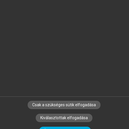
Jelöld meg a számodra fontos részeket, és
készíts
saját
jegyzeteket!
Egyéni előfizetéssel további
MeRSZ+ funkciókat
és
tartalmakat is elérhetsz.
Csak a szükséges sütik elfogadása
SZERZŐKNEK
CÉGEKNEK
KÖNYVTÁROSOKNAK
Kiválasztottak elfogadása
SZERKESZTÉSI ÉS LEKTORÁLÁSI ALAPELVEK