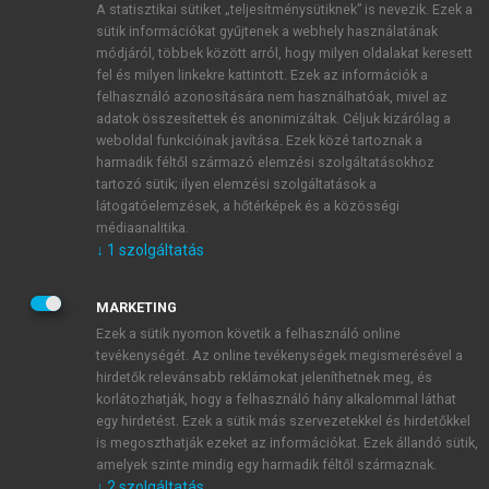
A statisztikai sütiket „teljesítménysütiknek” is nevezik. Ezek a
sütik információkat gyűjtenek a webhely használatának
módjáról, többek között arról, hogy milyen oldalakat keresett
ÚJ FIÓK LÉTREHOZÁSA
fel és milyen linkekre kattintott. Ezek az információk a
1 óra díjmentes hozzáférés
felhasználó azonosítására nem használhatóak, mivel az
adatok összesítettek és anonimizáltak. Céljuk kizárólag a
weboldal funkcióinak javítása. Ezek közé tartoznak a
E-MAIL-CÍM
harmadik féltől származó elemzési szolgáltatásokhoz
tartozó sütik; ilyen elemzési szolgáltatások a
látogatóelemzések, a hőtérképek és a közösségi
NÉV
médiaanalitika.
↓
1
szolgáltatás
JELSZÓ
MARKETING
Ezek a sütik nyomon követik a felhasználó online
tevékenységét. Az online tevékenységek megismerésével a
JELSZÓ ÚJRA
hirdetők relevánsabb reklámokat jeleníthetnek meg, és
korlátozhatják, hogy a felhasználó hány alkalommal láthat
egy hirdetést. Ezek a sütik más szervezetekkel és hirdetőkkel
is megoszthatják ezeket az információkat. Ezek állandó sütik,
Kérek értesítést a MeRSZ újdonságairól, akcióiról.
amelyek szinte mindig egy harmadik féltől származnak.
↓
2
szolgáltatás