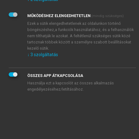
Kérek értesítést az Akadémiai Kiadó Zrt. újdonságairól,
akcióiról.
MŰKÖDÉSHEZ ELENGEDHETETLEN
(mindig szükséges)
Az
Adatkezelési tájékoztatóban
foglaltakat tudomásul
veszem és elfogadom.
Ezek a sütik elengedhetetlenek az oldalunkon történő
Az
Általános vásárlási feltételeket
, valamint a
szotar.net
és a
böngészéshez,a funkciók használatához, és a felhasználók
mersz.hu
oldalak licencszerződéseiben foglaltakat
nem tilthatják le azokat. A feltétlenül szükséges sütik közé
tudomásul veszem és elfogadom.
tartoznak többek között a személyre szabott beállításokat
kezelő sütik.
↓
3
szolgáltatás
KIPRÓBÁLOM
ÖSSZES APP ÁTKAPCSOLÁSA
Használja ezt a kapcsolót az összes alkalmazás
engedélyezéséhez/letiltásához.
MIÉRT ÉRDEMES A MERSZ ONLINE
OKOSKÖNYVTÁRAT HASZNÁLNI?