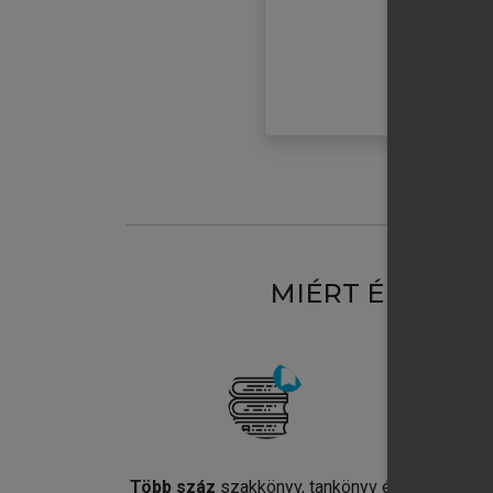
MIÉRT ÉRDEME
Több száz
szakkönyv, tankönyv és
Jel