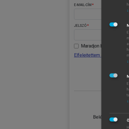
h
E-MAIL-CÍM
↓
JELSZÓ
E
m
a
Maradjon belépve
h
Elfelejtettem a jelszavamat
m
↓
BELÉ
M
E
h
t
↓
TANULÓ
Belépés intézmén
Ö
H