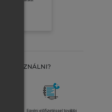
erződéseiben foglaltakat
ogadom.
ÓBÁLOM
AT HASZNÁLNI?
ntos
Egyéni előfizetéssel további