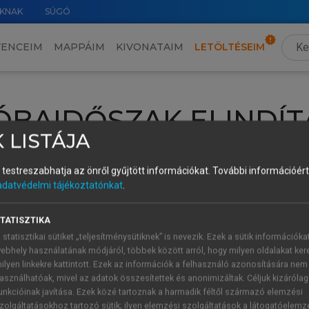
KNAK
SÚGÓ
VENCEIM
MAPPÁIM
KIVONATAIM
LETÖLTÉSEIM
ÓBAIDŐSZAK ELINDÍT
 LISTÁJA
intéséhez lépj be a saját fiókoddal, iskolai azonosítóddal vagy ú
és testreszabhatja az önről gyűjtött információkat.
További információért 
Új felhasználóként
1 óra díjmentes hozzáférésre
vagy jogosult
adatvédelmi tájékoztatónkat
.
k elindításához,
jelentkezz
be meglévő fiókoddal,
vagy hozz lé
A regisztráció után a
próbaidőszak
automatikusan
elindul.
TATISZTIKA
 statisztikai sütiket „teljesítménysütiknek” is nevezik. Ezek a sütik információka
ebhely használatának módjáról, többek között arról, hogy milyen oldalakat kere
ilyen linkekre kattintott. Ezek az információk a felhasználó azonosítására nem
ÚJ FIÓK 
ÁT FIÓKKAL
asználhatóak, mivel az adatok összesítettek és anonimizáltak. Céljuk kizáróla
1 óra díjme
unkcióinak javítása. Ezek közé tartoznak a harmadik féltől származó elemzési
zolgáltatásokhoz tartozó sütik; ilyen elemzési szolgáltatások a látogatóelemz