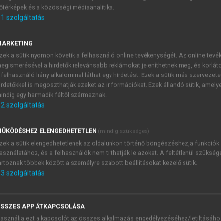
őtérképek és a közösségi médiaanalitika.
E-MAIL-CÍM
1
szolgáltatás
MARKETING
NÉV
zek a sütik nyomon követik a felhasználó online tevékenységét. Az online tev
egismerésével a hirdetők relevánsabb reklámokat jeleníthetnek meg, és korlát
 felhasználó hány alkalommal láthat egy hirdetést. Ezek a sütik más szervezete
JELSZÓ
irdetőkkel is megoszthatják ezeket az információkat. Ezek állandó sütik, amely
indig egy harmadik féltől származnak.
2
szolgáltatás
JELSZÓ ÚJRA
PÉS
ŰKÖDÉSHEZ ELENGEDHETETLEN
(mindig szükséges)
zek a sütik elengedhetetlenek az oldalunkon történő böngészéshez,a funkciók
asználatához, és a felhasználók nem tilthatják le azokat. A feltétlenül szükség
Kérek értesítést a MeRSZ új
artoznak többek között a személyre szabott beállításokat kezelő sütik.
Kérek értesítést az Akadémi
3
szolgáltatás
akcióiról.
 VAGY?
Az
Adatkezelési tájékozta
yi azonosítóval
veszem és elfogadom.
SSZES APP ÁTKAPCSOLÁSA
Az
Általános vásárlási felt
asználja ezt a kapcsolót az összes alkalmazás engedélyezéséhez/letiltásáho