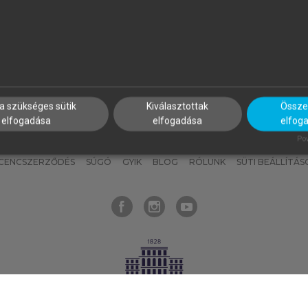
nyokat, hogy bármikor azonnal
részeket, és
készíts
saj
hozzájuk férhess!
jegyzeteket!
a szükséges sütik
Kiválasztottak
Összes
elfogadása
elfogadása
elfog
KNAK
SZERKESZTÉSI ÉS LEKTORÁLÁSI ALAPELVEK
MI – ÁLTALÁNOS
Pow
ICENCSZERZŐDÉS
SÚGÓ
GYIK
BLOG
RÓLUNK
SÜTI BEÁLLÍTÁS