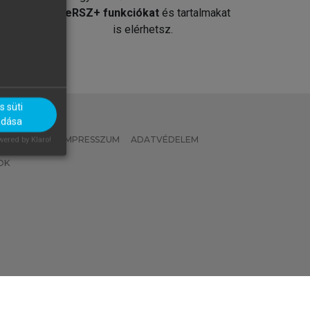
át
MeRSZ+ funkciókat
és tartalmakat
is elérhetsz.
 süti
adása
 IRÁNYELVEK
IMPRESSZUM
ADATVÉDELEM
ered by Klaro!
OK