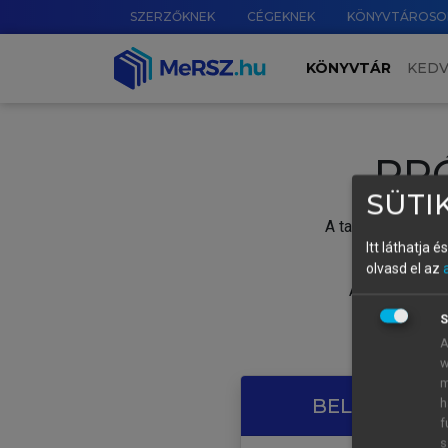
SZERZŐKNEK
CÉGEKNEK
KÖNYVTÁROSO
KÖNYVTÁR
KED
PR
SÜTIK
A tartalom megtek
Itt láthatja 
olvasd el az
A próbaidősza
S
A
w
m
BELÉPÉS SAJ
h
f
s