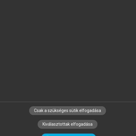
Jelöld meg a számodra fontos részeket, és
készíts
saját
jegyzeteket!
Egyéni előfizetéssel további
MeRSZ+ funkciókat
és
tartalmakat is elérhetsz.
Csak a szükséges sütik elfogadása
SZERZŐKNEK
CÉGEKNEK
KÖNYVTÁROSOKNAK
Kiválasztottak elfogadása
SZERKESZTÉSI ÉS LEKTORÁLÁSI ALAPELVEK