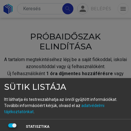
person
search
menu
BELÉPÉS
PRÓBAIDŐSZAK
ELINDÍTÁSA
A tartalom megtekintéséhez lépj be a saját fiókoddal, iskolai
azonosítóddal vagy új felhasználóként.
Új felhasználóként
1 óra díjmentes hozzáférésre
vagy
jogosult.
SÜTIK LISTÁJA
A próbaidőszak elindításához,
jelentkezz
be meglévő
fiókoddal,
vagy hozz létre új fiókot.
Itt láthatja és testreszabhatja az önről gyűjtött információkat.
További információért kérjük, olvasd el az
adatvédelmi
A regisztráció után a
próbaidőszak
automatikusan
elindul.
tájékoztatónkat
.
BELÉPÉS SAJÁT FIÓKKAL
STATISZTIKA