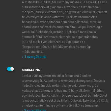
A statisztikai sütiket „teljesítménysütiknek” is nevezik. Ezek a
sütik információkat gyűjtenek a webhely használatának
módjáról, többek között arról, hogy milyen oldalakat keresett
ÚJ FIÓK LÉTREHOZÁSA
fel és milyen linkekre kattintott. Ezek az információk a
1 óra díjmentes hozzáférés
felhasználó azonosítására nem használhatóak, mivel az
adatok összesítettek és anonimizáltak. Céljuk kizárólag a
weboldal funkcióinak javítása. Ezek közé tartoznak a
E-MAIL-CÍM
harmadik féltől származó elemzési szolgáltatásokhoz
tartozó sütik; ilyen elemzési szolgáltatások a
látogatóelemzések, a hőtérképek és a közösségi
NÉV
médiaanalitika.
↓
1
szolgáltatás
JELSZÓ
MARKETING
Ezek a sütik nyomon követik a felhasználó online
tevékenységét. Az online tevékenységek megismerésével a
JELSZÓ ÚJRA
hirdetők relevánsabb reklámokat jeleníthetnek meg, és
korlátozhatják, hogy a felhasználó hány alkalommal láthat
egy hirdetést. Ezek a sütik más szervezetekkel és hirdetőkkel
is megoszthatják ezeket az információkat. Ezek állandó sütik,
Kérek értesítést a MeRSZ újdonságairól, akcióiról.
amelyek szinte mindig egy harmadik féltől származnak.
↓
2
szolgáltatás