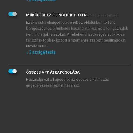
Kérek értesítést az Akadémiai Kiadó Zrt. újdonságairól,
akcióiról.
MŰKÖDÉSHEZ ELENGEDHETETLEN
(mindig szükséges)
Az
Adatkezelési tájékoztatóban
foglaltakat tudomásul
veszem és elfogadom.
Ezek a sütik elengedhetetlenek az oldalunkon történő
Az
Általános vásárlási feltételeket
, valamint a
szotar.net
és a
böngészéshez,a funkciók használatához, és a felhasználók
mersz.hu
oldalak licencszerződéseiben foglaltakat
nem tilthatják le azokat. A feltétlenül szükséges sütik közé
tudomásul veszem és elfogadom.
tartoznak többek között a személyre szabott beállításokat
kezelő sütik.
↓
3
szolgáltatás
KIPRÓBÁLOM
ÖSSZES APP ÁTKAPCSOLÁSA
Használja ezt a kapcsolót az összes alkalmazás
engedélyezéséhez/letiltásához.
MIÉRT ÉRDEMES A MERSZ ONLINE
OKOSKÖNYVTÁRAT HASZNÁLNI?