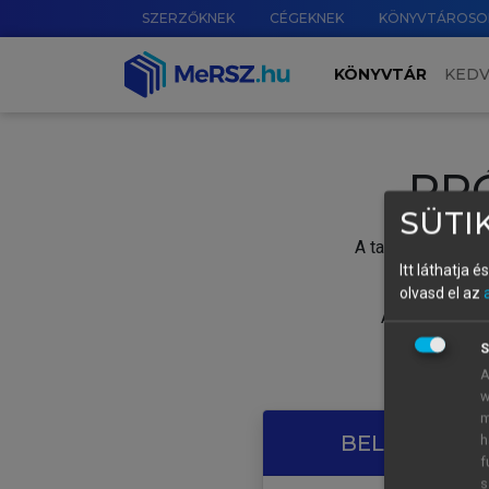
SZERZŐKNEK
CÉGEKNEK
KÖNYVTÁROSO
KÖNYVTÁR
KED
PR
SÜTIK
A tartalom megtek
Itt láthatja 
olvasd el az
A próbaidősza
S
A
w
m
BELÉPÉS SAJ
h
f
s