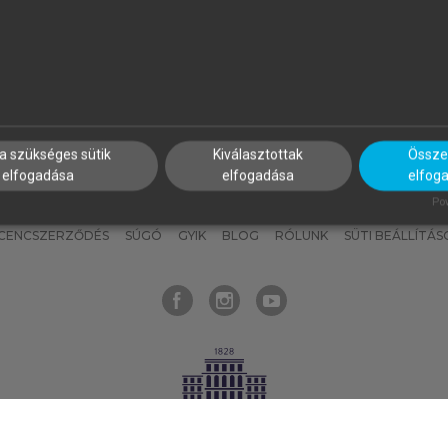
nyokat, hogy bármikor azonnal
részeket, és
készíts
saj
hozzájuk férhess!
jegyzeteket!
a szükséges sütik
Kiválasztottak
Összes
elfogadása
elfogadása
elfog
KNAK
SZERKESZTÉSI ÉS LEKTORÁLÁSI ALAPELVEK
MI – ÁLTALÁNOS
Pow
ICENCSZERZŐDÉS
SÚGÓ
GYIK
BLOG
RÓLUNK
SÜTI BEÁLLÍTÁS