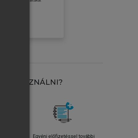
erződéseiben foglaltakat
ogadom.
ÓBÁLOM
AT HASZNÁLNI?
ntos
Egyéni előfizetéssel további