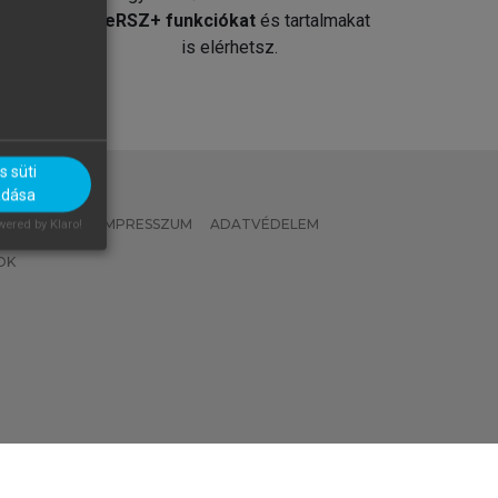
át
MeRSZ+ funkciókat
és tartalmakat
is elérhetsz.
 süti
adása
 IRÁNYELVEK
IMPRESSZUM
ADATVÉDELEM
ered by Klaro!
OK