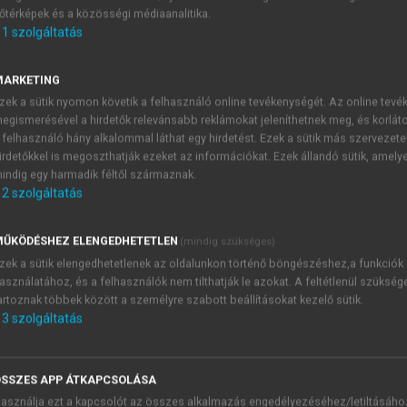
őtérképek és a közösségi médiaanalitika.
E-MAIL-CÍM
1
szolgáltatás
MARKETING
NÉV
zek a sütik nyomon követik a felhasználó online tevékenységét. Az online tev
egismerésével a hirdetők relevánsabb reklámokat jeleníthetnek meg, és korlát
 felhasználó hány alkalommal láthat egy hirdetést. Ezek a sütik más szervezete
JELSZÓ
irdetőkkel is megoszthatják ezeket az információkat. Ezek állandó sütik, amely
indig egy harmadik féltől származnak.
2
szolgáltatás
JELSZÓ ÚJRA
PÉS
ŰKÖDÉSHEZ ELENGEDHETETLEN
(mindig szükséges)
zek a sütik elengedhetetlenek az oldalunkon történő böngészéshez,a funkciók
asználatához, és a felhasználók nem tilthatják le azokat. A feltétlenül szükség
Kérek értesítést a MeRSZ új
artoznak többek között a személyre szabott beállításokat kezelő sütik.
Kérek értesítést az Akadémi
3
szolgáltatás
akcióiról.
 VAGY?
Az
Adatkezelési tájékozta
yi azonosítóval
veszem és elfogadom.
SSZES APP ÁTKAPCSOLÁSA
Az
Általános vásárlási felt
asználja ezt a kapcsolót az összes alkalmazás engedélyezéséhez/letiltásáho