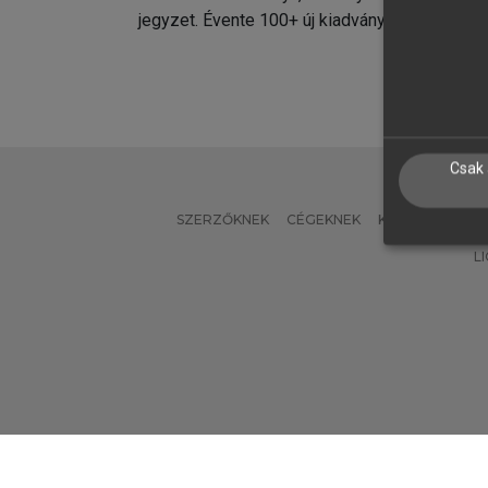
jegyzet. Évente 100+ új kiadvány.
kiadvá
Csak 
SZERZŐKNEK
CÉGEKNEK
KÖNYVTÁROSO
L
Verzió: 2.7.2