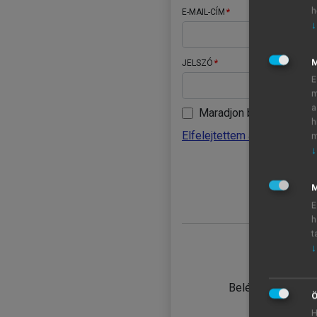
h
E-MAIL-CÍM
↓
JELSZÓ
E
m
a
Maradjon belépve
h
Elfelejtettem a jelszavamat
m
↓
BELÉ
M
E
h
t
↓
TANULÓ
Belépés intézmén
Ö
H