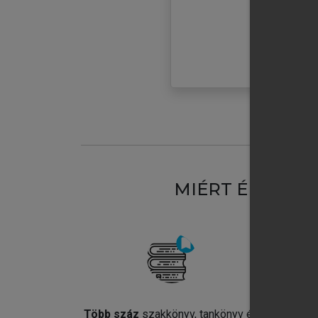
MIÉRT ÉRDEME
Több száz
szakkönyv, tankönyv és
Jel