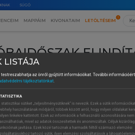
KNAK
SÚGÓ
VENCEIM
MAPPÁIM
KIVONATAIM
LETÖLTÉSEIM
ÓBAIDŐSZAK ELINDÍT
 LISTÁJA
intéséhez lépj be a saját fiókoddal, iskolai azonosítóddal vagy ú
és testreszabhatja az önről gyűjtött információkat.
További információért 
Új felhasználóként
1 óra díjmentes hozzáférésre
vagy jogosult
adatvédelmi tájékoztatónkat
.
k elindításához,
jelentkezz
be meglévő fiókoddal,
vagy hozz lé
A regisztráció után a
próbaidőszak
automatikusan
elindul.
TATISZTIKA
 statisztikai sütiket „teljesítménysütiknek” is nevezik. Ezek a sütik információka
ebhely használatának módjáról, többek között arról, hogy milyen oldalakat kere
ilyen linkekre kattintott. Ezek az információk a felhasználó azonosítására nem
ÚJ FIÓK 
ÁT FIÓKKAL
asználhatóak, mivel az adatok összesítettek és anonimizáltak. Céljuk kizáróla
1 óra díjme
unkcióinak javítása. Ezek közé tartoznak a harmadik féltől származó elemzési
zolgáltatásokhoz tartozó sütik; ilyen elemzési szolgáltatások a látogatóelemz